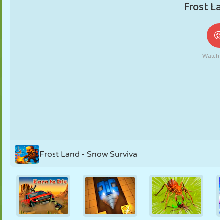
NUKK
PUSLE
REAKTSIOON
RETRO
ROBOT
STRATEEGIA
TRIKK
TANK
TENNIS
TRIPS-TRAPS-
TRULL
Frost Land - Snow Survival