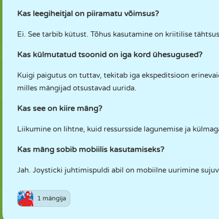
Kas leegiheitjal on piiramatu võimsus?
Ei. See tarbib kütust. Tõhus kasutamine on kriitilise tähts
Kas külmutatud tsoonid on iga kord ühesugused?
Kuigi paigutus on tuttav, tekitab iga ekspeditsioon erinevai
milles mängijad otsustavad uurida.
Kas see on kiire mäng?
Liikumine on lihtne, kuid ressursside lagunemise ja külma
Kas mäng sobib mobiilis kasutamiseks?
Jah. Joysticki juhtimispuldi abil on mobiilne uurimine sujuv j
1 mängija