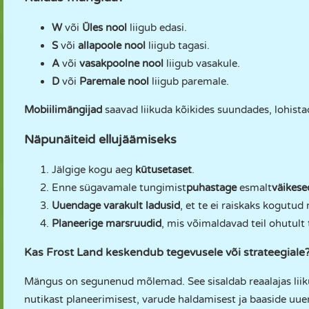
W
või
Üles nool
liigub edasi.
S
või
allapoole nool
liigub tagasi.
A
või
vasakpoolne nool
liigub vasakule.
D
või
Paremale nool
liigub paremale.
Mobiilimängijad
saavad liikuda kõikides suundades, lohistad
Näpunäiteid ellujäämiseks
Jälgige kogu aeg
kütusetaset
.
Enne sügavamale tungimist
puhastage
esmalt
väikese
Uuendage varakult ladusid
, et te ei raiskaks kogutud 
Planeerige marsruudid
, mis võimaldavad teil ohutult
Kas Frost Land keskendub tegevusele või strateegiale
Mängus on segunenud mõlemad. See sisaldab reaalajas liiku
nutikast planeerimisest, varude haldamisest ja baaside uu