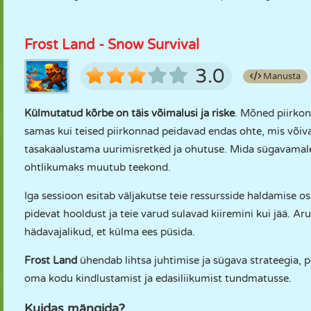
Frost Land - Snow Survival
3.0
Manusta
Külmutatud kõrbe on täis võimalusi ja riske
. Mõned piirkon
samas kui teised piirkonnad peidavad endas ohte, mis võiva
tasakaalustama uurimisretked ja ohutuse. Mida sügavamal
ohtlikumaks muutub teekond.
Iga sessioon esitab väljakutse teie ressursside haldamise os
pidevat hooldust ja teie varud sulavad kiiremini kui jää. A
hädavajalikud, et külma ees püsida.
Frost Land
ühendab lihtsa juhtimise ja sügava strateegia,
oma kodu kindlustamist ja edasiliikumist tundmatusse.
Kuidas mängida?