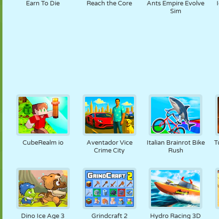
Earn To Die
Reach the Core
Ants Empire Evolve
Sim
CubeRealm io
Aventador Vice
Italian Brainrot Bike
T
Crime City
Rush
Dino Ice Age 3
Grindcraft 2
Hydro Racing 3D