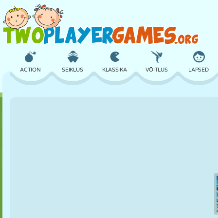
ACTION
SEIKLUS
KLASSIKA
VÕITLUS
LAPSED
3D
LENNUKID
TULNUKAS
TASAKAAL
KORVPALL
LOSS
MALE
CRAZY
KAITSE
DINOSAURUS
TÜDRUK
GOLF
HÜPPAMINE
MATEMAATIKA
LABÜRINT