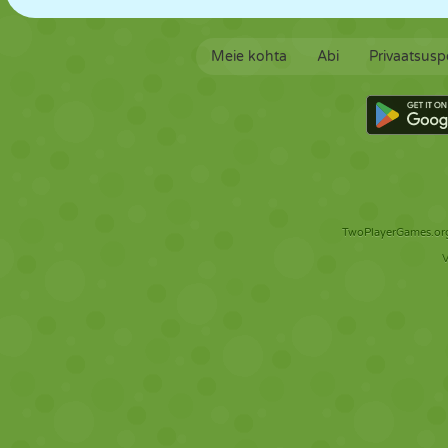
Meie kohta
Abi
Privaatsuspo
TwoPlayerGames.org 
V