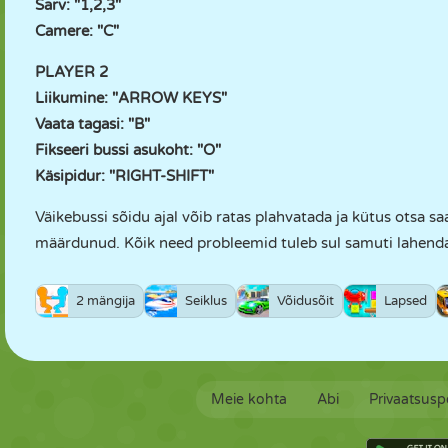
Sarv: "1,2,3"
Camere: "C"
PLAYER 2
Liikumine: "ARROW KEYS"
Vaata tagasi: "B"
Fikseeri bussi asukoht: "O"
Käsipidur: "RIGHT-SHIFT"
Väikebussi sõidu ajal võib ratas plahvatada ja kütus otsa saa
määrdunud. Kõik need probleemid tuleb sul samuti lahendad
2 mängija
Seiklus
Võidusõit
Lapsed
Meie kohta
Abi
Privaatsuspo