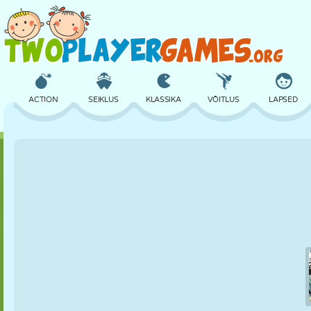
ACTION
SEIKLUS
KLASSIKA
VÕITLUS
LAPSED
3D
LENNUKID
TULNUKAS
TASAKAAL
KORVPALL
LOSS
MALE
CRAZY
KAITSE
DINOSAURUS
TÜDRUK
GOLF
HÜPPAMINE
MATEMAATIKA
LABÜRINT