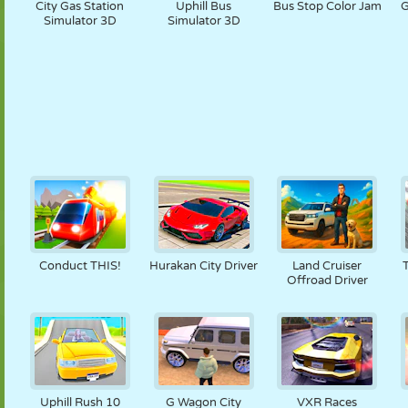
City Gas Station
Uphill Bus
Bus Stop Color Jam
G
Simulator 3D
Simulator 3D
Conduct THIS!
Hurakan City Driver
Land Cruiser
Offroad Driver
Uphill Rush 10
G Wagon City
VXR Races