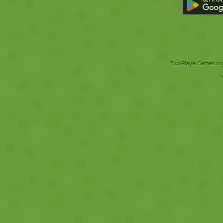
TwoPlayerGames.org 
V