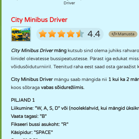
Driver
City Minibus Driver
4.4
Manusta
City Minibus Driver
mäng
kutsub sind olema juhiks rahvaro
liinidel olevatesse bussipeatustesse. Pärast iga edukat mis
võidusõiduturniiril. Teenitud raha eest saad osta garaažist 
City Minibus Driver
mängu saab mängida nii
1 kui ka 2 mä
koos sõbraga
vabas sõidurežiimis.
PILJAND 1
Liikumine: "W, A, S, D" või (nooleklahvid, kui mängid üksi
Vaata tagasi: "B"
Fikseeri bussi asukoht: "R"
Käsipidur: "SPACE"