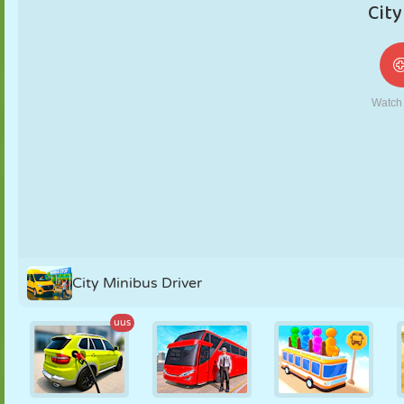
NUKK
PUSLE
REAKTSIOON
RETRO
ROBOT
STRATEEGIA
TRIKK
TANK
TENNIS
TRIPS-TRAPS-
TRULL
City Minibus Driver
uus