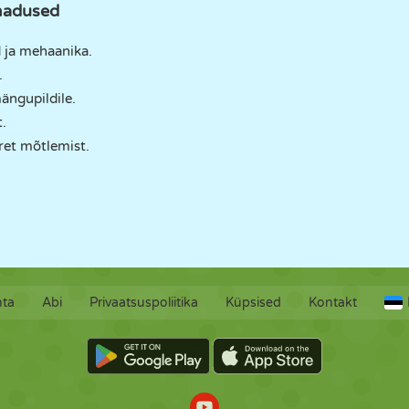
madused
id ja mehaanika.
.
mängupildile.
.
ret mõtlemist.
hta
Abi
Privaatsuspoliitika
Küpsised
Kontakt