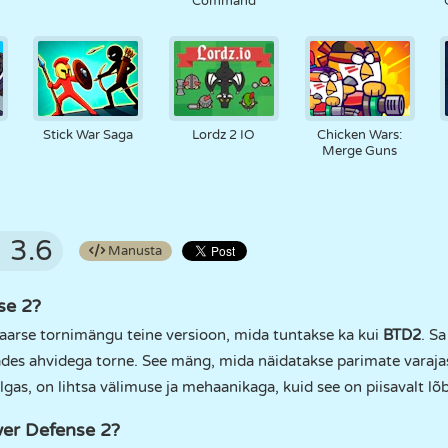
Command
Stick War Saga
Lordz 2 IO
Chicken Wars:
Merge Guns
3.6
Manusta
se 2?
arse tornimängu teine versioon, mida tuntakse ka kui
BTD2
. S
itades ahvidega torne. See mäng, mida näidatakse parimate varaj
as, on lihtsa välimuse ja mehaanikaga, kuid see on piisavalt lõbu
er Defense 2?