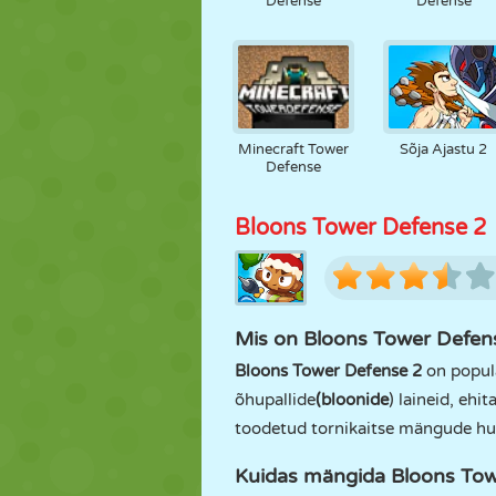
Defense
Defense
Minecraft Tower
Sõja Ajastu 2
Defense
Bloons Tower Defense 2
Mis on Bloons Tower Defen
Bloons Tower Defense 2
on popula
õhupallide
(bloonide
) laineid, eh
toodetud tornikaitse mängude hulg
Kuidas mängida Bloons Tow