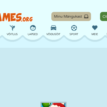
Minu Mängukast
VÕITLUS
LAPSED
VÕIDUSÕIT
SPORT
MEIE
TASAKAAL
KORVPALL
LAHING
PILJARD
LAUAMÄNGUD
KAITSE
DINOSAURUS
SÕITMINE
ÕPE
PÕGENEMINE
MATEMAATIKA
LABÜRINT
KOLETISED
MOOTORRATAS
ONLINE