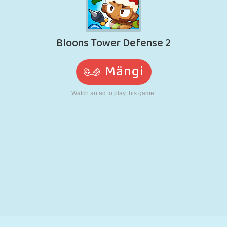
N
RETRO
ROBOT
JOOKSMINE
KOOL
LASKMINE
TENNIS
TRIPS-TRAPS-
PUUTEEKRAAN
TORN
VEOAUTO
TRULL