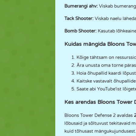
Bumerangi ahv:
Viskab bumerangi,
Tack Shooter:
Viskab naelu läheda
Bomb Shooter:
Kasutab lõhkeaine
Kuidas mängida Bloons Tow
Kõige tähtsam on ressursside
Ära unusta oma torne pärast
Hoia õhupallid kaardi lõpus
Kaitske vastavalt õhupallide
Saate abi YouTube'ist lõigete
Kes arendas Bloons Tower 
Bloons Tower Defense 2 avaldas
lõbusaid ja sõltuvust tekitavaid 
kuid tõhusast mängukujundusest