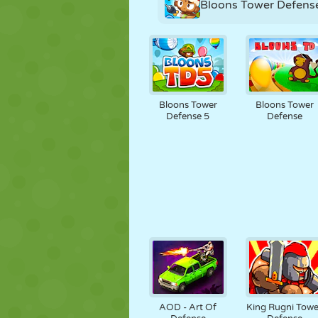
Bloons Tower Defens
Bloons Tower
Bloons Tower
Defense 5
Defense
AOD - Art Of
King Rugni Towe