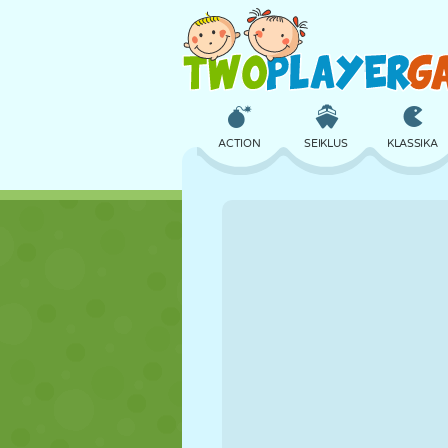
ACTION
SEIKLUS
KLASSIKA
3D
LENNUKID
TULNUKAS
LOSS
MALE
CRAZY
TÜDRUK
GOLF
HÜPPAMINE