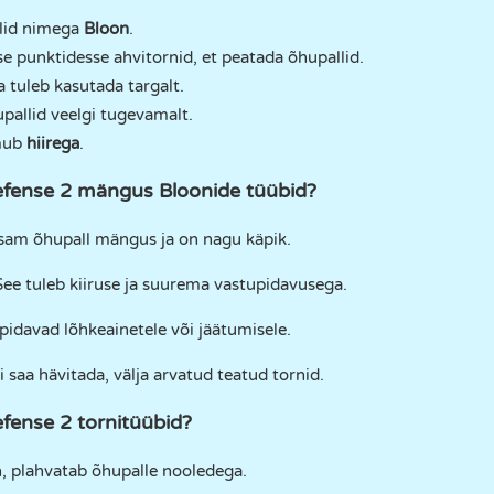
lid nimega
Bloon
.
e punktidesse ahvitornid, et peatada õhupallid.
 tuleb kasutada targalt.
upallid veelgi tugevamalt.
mub
hiirega
.
efense 2 mängus Bloonide tüübid?
tsam õhupall mängus ja on nagu käpik.
ee tuleb kiiruse ja suurema vastupidavusega.
idavad lõhkeainetele või jäätumisele.
 saa hävitada, välja arvatud teatud tornid.
fense 2 tornitüübid?
, plahvatab õhupalle nooledega.