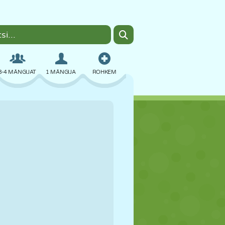
3-4 MÄNGIJAT
1 MÄNGIJA
ROHKEM
BOMBER
BRAUSER
AUTO
LENDAMINE
TOIT
LÕBU
PIXEL ART
PLATVORM
BASSEIN