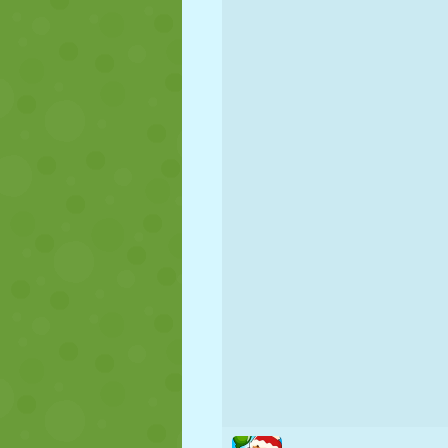
NUKK
PUSLE
REAKTSIOO
STRATEEGIA
TRIKK
TANK