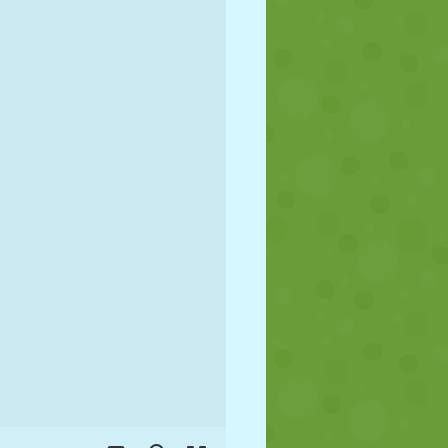
JALGPALL
KOSMOS
KRIIPSUJUKU
SÕDA
MAADLUS
ZOMBIE