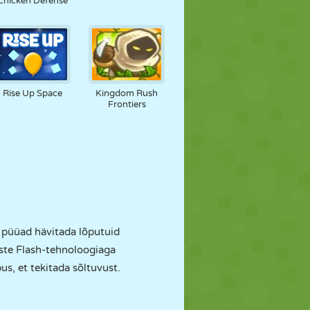
Chicken Defense
Rise Up Space
Kingdom Rush
Frontiers
a püüad hävitada lõputuid
aste Flash-tehnoloogiaga
s, et tekitada sõltuvust.