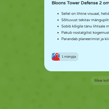
Bloons Tower Defense 2 o
Sellel on lihtne visuaal, hel
Sõltuvust tekitav mängupilt
Sobib kõigile tänu lihtsale 
Pakub nostalgilist kogemust
Parandab planeerimist ja kii
1 mängija
Meie ko