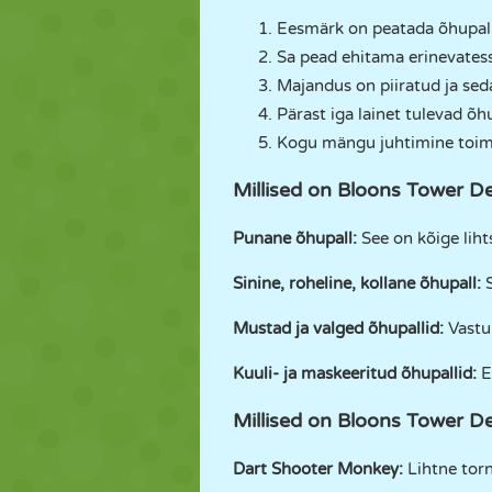
Eesmärk on peatada õhupal
Sa pead ehitama erinevatess
Majandus on piiratud ja seda
Pärast iga lainet tulevad õh
Kogu mängu juhtimine toi
Millised on Bloons Tower D
Punane õhupall:
See on kõige lih
Sinine, roheline, kollane õhupall:
S
Mustad ja valged õhupallid:
Vastup
Kuuli- ja maskeeritud õhupallid:
Ei
Millised on Bloons Tower De
Dart Shooter Monkey:
Lihtne torn