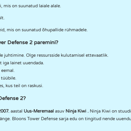
 mis on suunatud laiale alale.
lt.
id, mis on suunatud õhupallide rühmadele.
er Defense 2 paremini?
 juhtimine. Olge ressursside kulutamisel ettevaatlik.
 iga lainet uuendada.
t eemal.
 tüübile.
s, kus teil on raskusi.
Defense 2?
2007.
aastal
Uus-Meremaal
asuv
Ninja Kiwi
.
Ninja Kiwi on stuudi
mänge. Bloons Tower Defense sarja edu on tingitud nende uuendusl
.