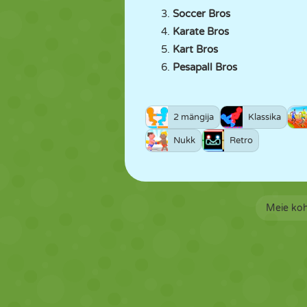
Soccer Bros
Karate Bros
Kart Bros
Pesapall Bros
2 mängija
Klassika
Nukk
Retro
Meie ko