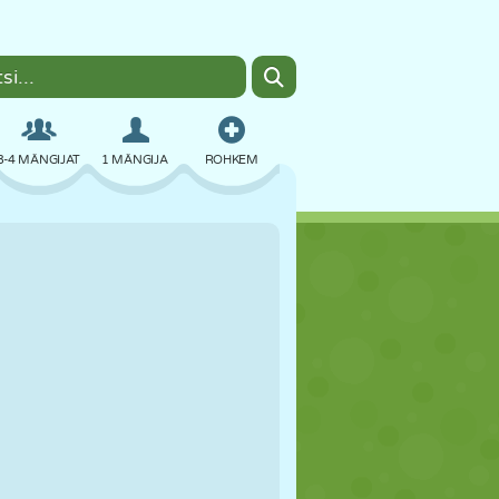
3-4 MÄNGIJAT
1 MÄNGIJA
ROHKEM
BOMBER
BRAUSER
AUTO
LENDAMINE
TOIT
LÕBU
PIXEL ART
PLATVORM
BASSEIN