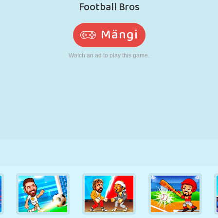
N
RETRO
ROBOT
JOOKSMINE
KOOL
LASKMINE
TENNIS
TRIPS-TRAPS-
PUUTEEKRAAN
TORN
VEOAUTO
TRULL