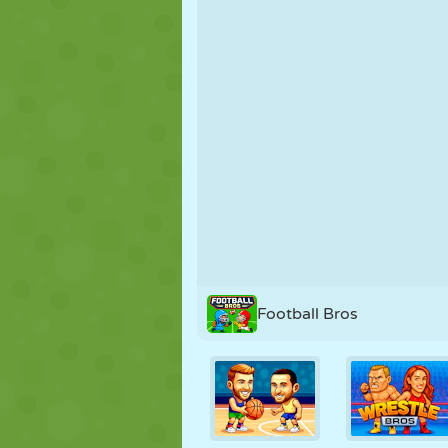
NUKK
PUSLE
REAKTSIOO
STRATEEGIA
TRIKK
TANK
Football Bros