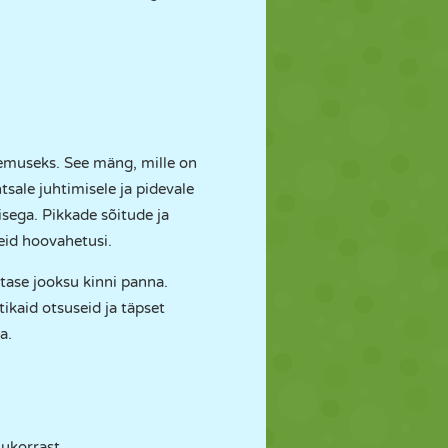
gemuseks. See mäng, mille on
tsale juhtimisele ja pidevale
sega. Pikkade sõitude ja
reid hoovahetusi.
tase jooksu kinni panna.
ikaid otsuseid ja täpset
a.
lukorrast.