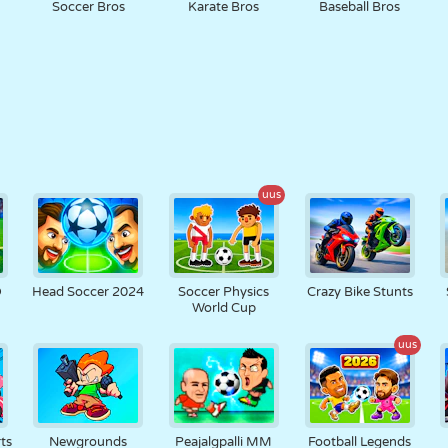
Soccer Bros
Karate Bros
Baseball Bros
uus
D
Head Soccer 2024
Soccer Physics
Crazy Bike Stunts
World Cup
uus
ts
Newgrounds
Peajalgpalli MM
Football Legends