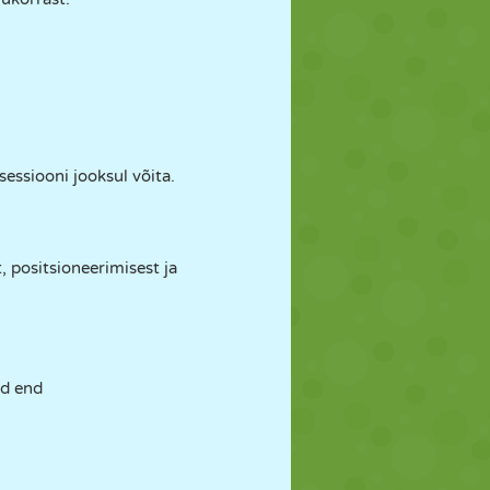
essiooni jooksul võita.
 positsioneerimisest ja
ed end