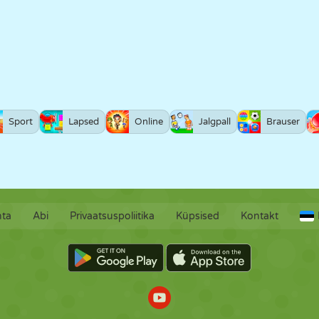
Sport
Lapsed
Online
Jalgpall
Brauser
hta
Abi
Privaatsuspoliitika
Küpsised
Kontakt