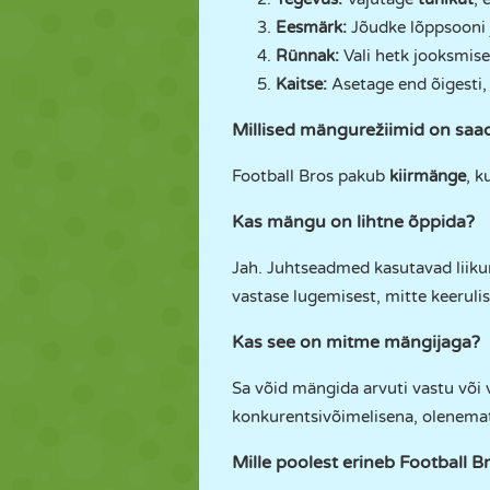
Eesmärk:
Jõudke lõppsooni 
Rünnak:
Vali hetk jooksmisek
Kaitse:
Asetage end õigesti, 
Millised mängurežiimid on saa
Football Bros pakub
kiirmänge
, k
Kas mängu on lihtne õppida?
Jah. Juhtseadmed kasutavad liiku
vastase lugemisest, mitte keerulis
Kas see on mitme mängijaga?
Sa võid mängida arvuti vastu või 
konkurentsivõimelisena, olenemat
Mille poolest erineb Football Br