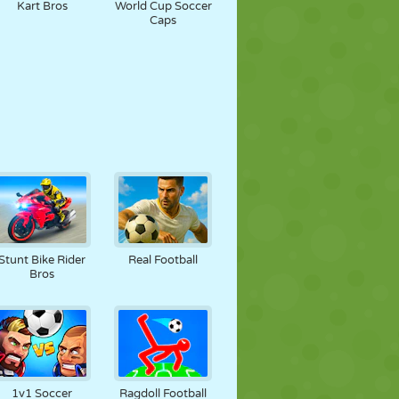
Kart Bros
World Cup Soccer
Caps
Stunt Bike Rider
Real Football
Bros
1v1 Soccer
Ragdoll Football