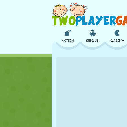
ACTION
SEIKLUS
KLASSIKA
3D
LENNUKID
TULNUKAS
LOSS
MALE
CRAZY
TÜDRUK
GOLF
HÜPPAMINE