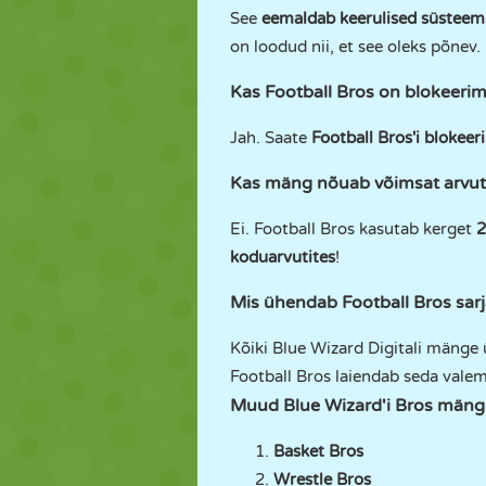
See
eemaldab keerulised süsteemi
on loodud nii, et see oleks põnev
Kas Football Bros on blokeeri
Jah. Saate
Football Bros'i blokee
Kas mäng nõuab võimsat arvut
Ei. Football Bros kasutab kerget
2
koduarvutites
!
Mis ühendab Football Bros sarj
Kõiki Blue Wizard Digitali mänge 
Football Bros laiendab seda valemi
Muud Blue Wizard'i Bros mäng
Basket Bros
Wrestle Bros