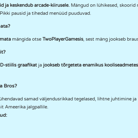
d ja keskendub arcade-kiirusele.
Mängud on lühikesed, skoorid m
. Pikki pausid ja tihedad menüüd puuduvad.
mata?
rimata
mängida otse
TwoPlayerGamesis
, sest mäng jookseb braus
it?
D-stiilis graafikat
ja
jookseb tõrgeteta enamikus kooliseadmetes
a Bros?
ühendavad samad väljendusrikkad tegelased, lihtne juhtimine ja 
t Ameerika jalgpallile.
ud: