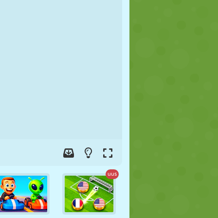
JALGPALL
KOSMOS
KRIIPSUJUKU
SÕDA
MAADLUS
ZOMBIE
uus