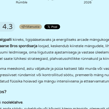
Rumble
2026
4.3
Manusta
algpalli
kiireks, ligipääsetavaks ja energiliseks arcade mänguko
aarse Bros spordisarja
loojad, keskendub kiiretele mängudele, lih
umi leidmisega, oma liigutuste ajastamisega ja vastase üleelami
 saate lühikesi strateegiaid, plahvatusohtlikke rünnakuid ja kii
oma meeskond, astu väljakule ja püüa kaitsest läbi murda või vas
agressiivset ründamist või kontrollitud söötu, premeerib mäng nut
aldatud füüsika hoiavad iga mängu intensiivsena ja ettearvamatun
os?
i
nooleklahve
.
et anda söödu, sukelduda või kõvasti käega mängida, olenevalt o