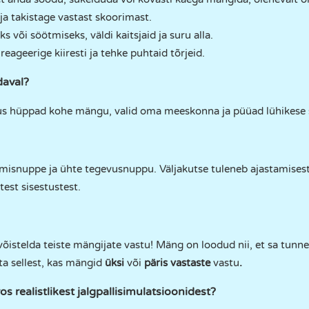
ja takistage vastast skoorimast.
s või söötmiseks, väldi kaitsjaid ja suru alla.
reageerige kiiresti ja tehke puhtaid tõrjeid.
daval?
us hüppad kohe mängu, valid oma meeskonna ja püüad lühikese s
misnuppe ja ühte tegevusnuppu. Väljakutse tuleneb ajastamisest,
test sisestustest.
võistelda teiste mängijate vastu! Mäng on loodud nii, et sa tunn
a sellest, kas mängid
üksi
või
päris vastaste
vastu
.
os realistlikest jalgpallisimulatsioonidest?