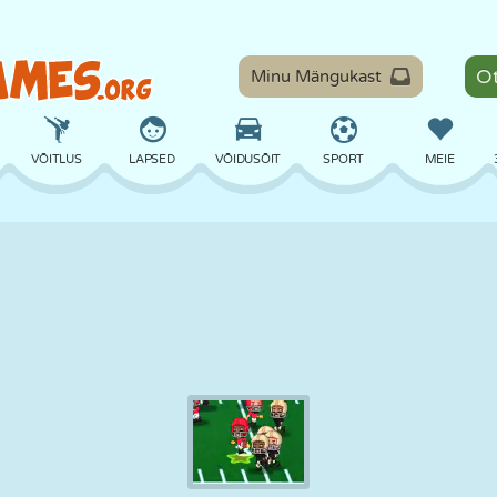
Minu Mängukast
VÕITLUS
LAPSED
VÕIDUSÕIT
SPORT
MEIE
TASAKAAL
KORVPALL
LAHING
PILJARD
LAUAMÄNGUD
KAITSE
DINOSAURUS
SÕITMINE
ÕPE
PÕGENEMINE
MATEMAATIKA
LABÜRINT
KOLETISED
MOOTORRATAS
ONLINE