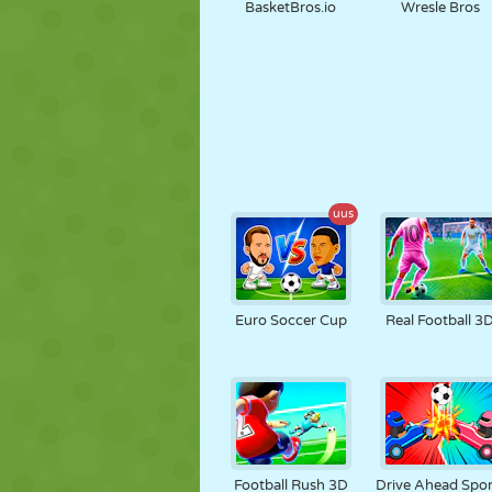
BasketBros.io
Wresle Bros
uus
Euro Soccer Cup
Real Football 3
Football Rush 3D
Drive Ahead Spor