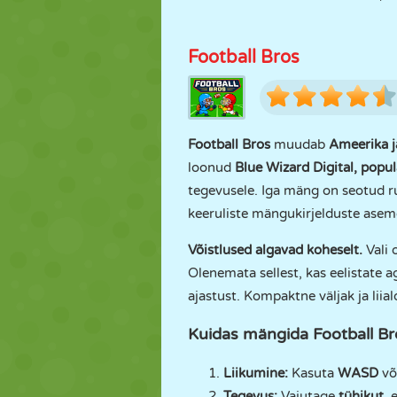
Football Bros
Football Bros
muudab
Ameerika j
loonud
Blue Wizard Digital,
popul
tegevusele. Iga mäng on seotud ru
keeruliste mängukirjelduste asemel
Võistlused algavad koheselt.
Vali 
Olenemata sellest, kas eelistate 
ajastust. Kompaktne väljak ja lii
Kuidas mängida Football Br
Liikumine:
Kasuta
WASD
võ
Tegevus:
Vajutage
tühikut
, 