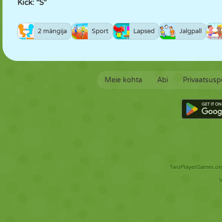
Kick: "S"
2 mängija
Sport
Lapsed
Jalgpall
Meie kohta
Abi
Privaatsuspo
TwoPlayerGames.org 
V