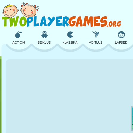
ACTION
SEIKLUS
KLASSIKA
VÕITLUS
LAPSED
3D
LENNUKID
TULNUKAS
TASAKAAL
KORVPALL
LOSS
MALE
CRAZY
KAITSE
DINOSAURUS
TÜDRUK
GOLF
HÜPPAMINE
MATEMAATIKA
LABÜRINT