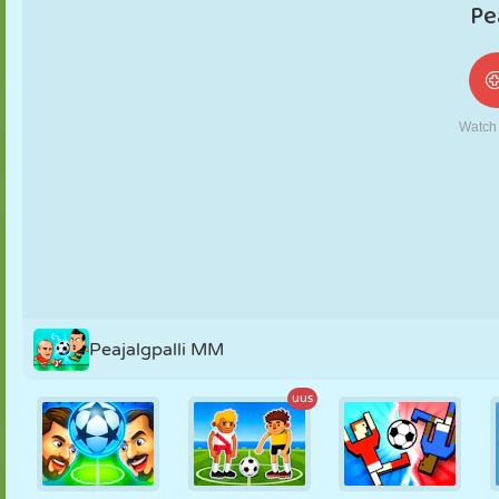
NUKK
PUSLE
REAKTSIOON
RETRO
ROBOT
STRATEEGIA
TRIKK
TANK
TENNIS
TRIPS-TRAPS-
TRULL
Peajalgpalli MM
uus