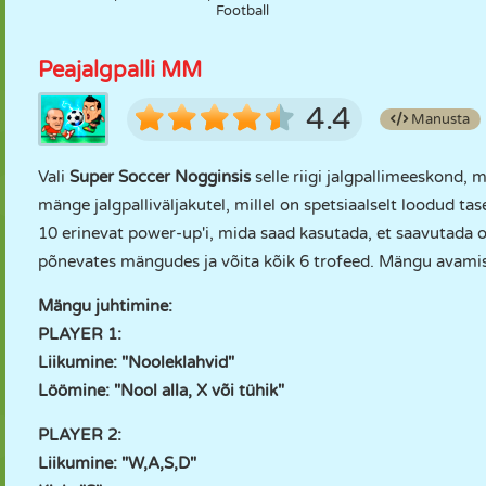
Football
Peajalgpalli MM
4.4
Manusta
Vali
Super Soccer Nogginsis
selle riigi jalgpallimeeskond, 
mänge jalgpalliväljakutel, millel on spetsiaalselt loodud 
10 erinevat power-up'i, mida saad kasutada, et saavutada 
põnevates mängudes ja võita kõik 6 trofeed. Mängu avamise
Mängu juhtimine:
PLAYER 1:
Liikumine: "Nooleklahvid"
Löömine: "Nool alla, X või tühik"
PLAYER 2:
Liikumine: "W,A,S,D"