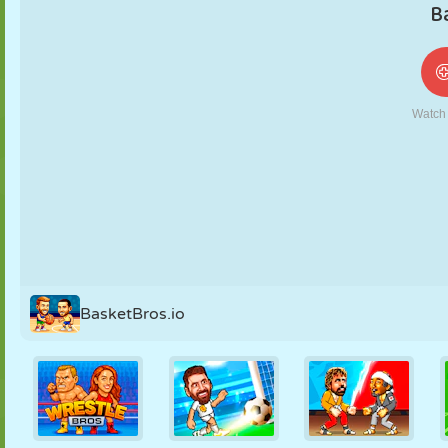
NUKK
PUSLE
REAKTSIOON
RETRO
ROBOT
STRATEEGIA
TRIKK
TANK
TENNIS
TRIPS-TRAPS-
TRULL
BasketBros.io