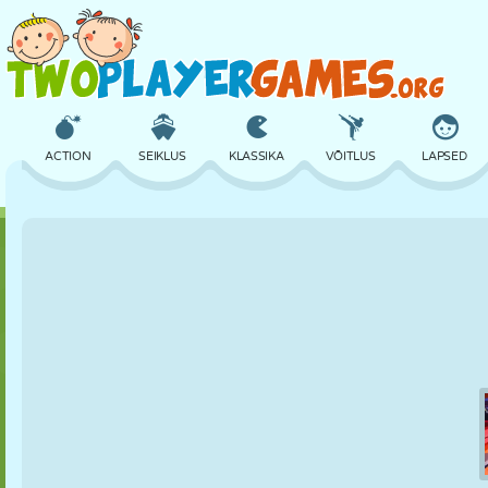
ACTION
SEIKLUS
KLASSIKA
VÕITLUS
LAPSED
3D
LENNUKID
TULNUKAS
TASAKAAL
KORVPALL
LOSS
MALE
CRAZY
KAITSE
DINOSAURUS
TÜDRUK
GOLF
HÜPPAMINE
MATEMAATIKA
LABÜRINT