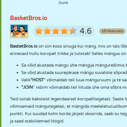
Dunk
BasketBros.io
4.6
Manusta
BasbetBros.io
on siin koos sinuga kui mäng, mis on täis lõbu
erinevaid hullu korvpall trikke ja tulistab! Selles mängus 
Sa võid alustada mängu ühe mängija mängurežiimis 
Sa võid alustada suurepärase mängu suvaliste sõprad
Valik
"HOST
" võimaldab teil luua mänguruumi ja te sa
"JOIN
" režiim võimaldab teil liituda ühe oma sõbra 
Teid ootab kaksteist legendaarset korvpallitegelast. Saate 
võimsamaid mängutegelasi, et mängida meelelahutuslikum
punkti. Kui suudad kolm korda järjest skoorida, saab su tege
ja saad stabiilsemad löögid.