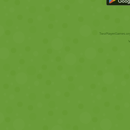
TwoPlayerGames.org 
V