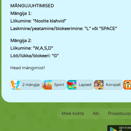
MÄNGUJUHTIMISED
Mängija 1:
Liikumine: "Noolte klahvid"
Laskmine/peatamine/blokeerimine: "L" või "SPACE"
Mängija 2:
Liikumine: "W,A,S,D"
Löö/lükka/blokeeri: "G"
Head mängimist!
2 mängija
Sport
Lapsed
Korvpall
Meie kohta
Abi
Privaatsuspo