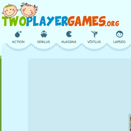
ACTION
SEIKLUS
KLASSIKA
VÕITLUS
LAPSED
3D
LENNUKID
TULNUKAS
TASAKAAL
KORVPALL
LOSS
MALE
CRAZY
KAITSE
DINOSAURUS
TÜDRUK
GOLF
HÜPPAMINE
MATEMAATIKA
LABÜRINT