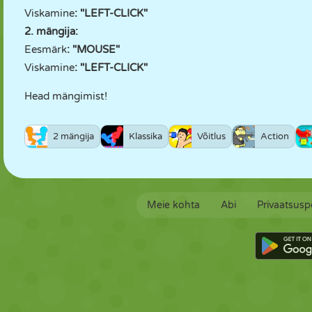
Viskamine
: "LEFT-CLICK"
2. mängija:
Eesmärk
: "MOUSE"
Viskamine
: "LEFT-CLICK"
Head mängimist!
2 mängija
Klassika
Võitlus
Action
Meie kohta
Abi
Privaatsuspo