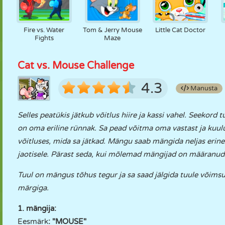
Fire vs. Water
Tom & Jerry Mouse
Little Cat Doctor
Fights
Maze
Cat vs. Mouse Challenge
4.3
Manusta
Selles peatükis jätkub võitlus hiire ja kassi vahel. Seekord t
on oma eriline rünnak. Sa pead võitma oma vastast ja kuul
võitluses, mida sa jätkad. Mängu saab mängida neljas eri
jaotisele. Pärast seda, kui mõlemad mängijad on määranu
Tuul on mängus tõhus tegur ja sa saad jälgida tuule võims
märgiga.
1. mängija:
Eesmärk
: "MOUSE"