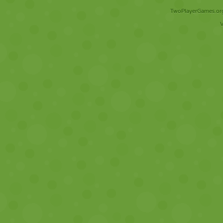
TwoPlayerGames.org 
V