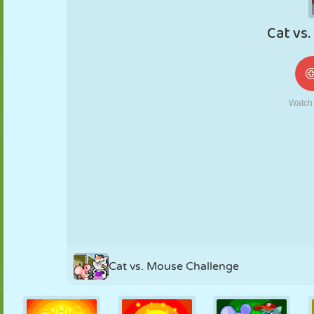
NUKK
PUSLE
REAKTSIOON
RETRO
ROBOT
STRATEEGIA
TRIKK
TANK
TENNIS
TRIPS-TRAPS-
TRULL
Cat vs. Mouse Challenge