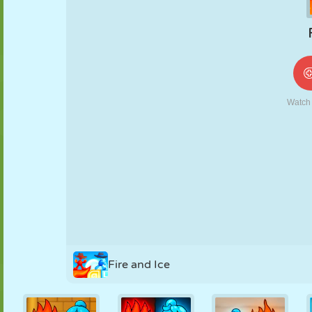
NUKK
PUSLE
REAKTSIOON
RETRO
ROBOT
STRATEEGIA
TRIKK
TANK
TENNIS
TRIPS-TRAPS-
TRULL
Fire and Ice