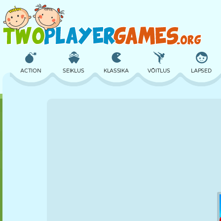
ACTION
SEIKLUS
KLASSIKA
VÕITLUS
LAPSED
3D
LENNUKID
TULNUKAS
TASAKAAL
KORVPALL
LOSS
MALE
CRAZY
KAITSE
DINOSAURUS
TÜDRUK
GOLF
HÜPPAMINE
MATEMAATIKA
LABÜRINT