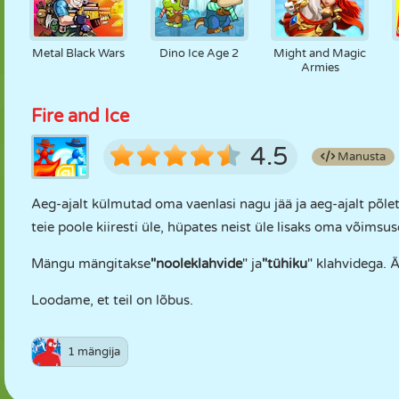
Metal Black Wars
Dino Ice Age 2
Might and Magic
Armies
Fire and Ice
4.5
Manusta
Aeg-ajalt külmutad oma vaenlasi nagu jää ja aeg-ajalt põle
teie poole kiiresti üle, hüpates neist üle lisaks oma võimsu
Mängu mängitakse
"nooleklahvide
" ja
"tühiku
" klahvidega. 
Loodame, et teil on lõbus.
1 mängija