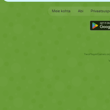
Meie kohta
Abi
Privaatsuspo
TwoPlayerGames.org 
V