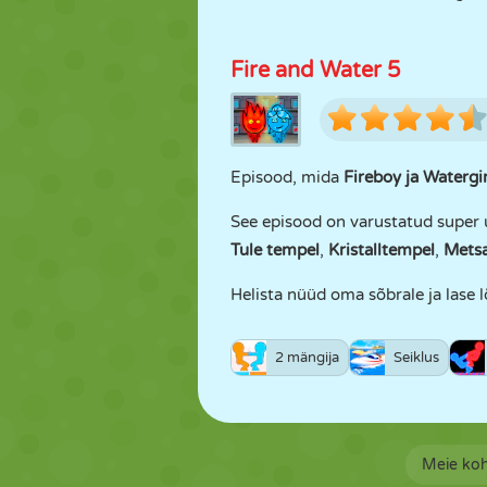
Fire and Water 5
Episood, mida
Fireboy ja Watergir
See episood on varustatud super 
Tule tempel
,
Kristalltempel
,
Mets
Helista nüüd oma sõbrale ja lase 
2 mängija
Seiklus
Meie ko