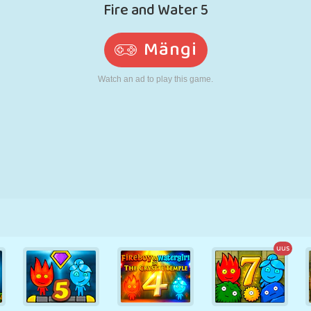
N
RETRO
ROBOT
JOOKSMINE
KOOL
LASKMINE
TENNIS
TRIPS-TRAPS-
PUUTEEKRAAN
TORN
VEOAUTO
TRULL
uus