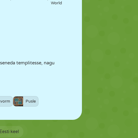
World
iseneda templitesse, nagu
.
tvorm
Pusle
Eesti keel