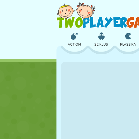
ACTION
SEIKLUS
KLASSIKA
3D
LENNUKID
TULNUKAS
LOSS
MALE
CRAZY
TÜDRUK
GOLF
HÜPPAMINE