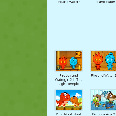
Fire and Water 4
Fire and Water
Fireboy and
Fire and Water 
Watergirl 2 in The
Light Temple
Dino Meat Hunt
Dino Ice Age 2