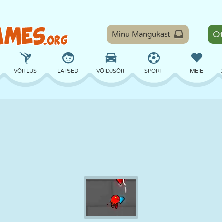
Minu Mängukast
VÕITLUS
LAPSED
VÕIDUSÕIT
SPORT
MEIE
TASAKAAL
KORVPALL
LAHING
PILJARD
LAUAMÄNGUD
KAITSE
DINOSAURUS
SÕITMINE
ÕPE
PÕGENEMINE
MATEMAATIKA
LABÜRINT
KOLETISED
MOOTORRATAS
ONLINE