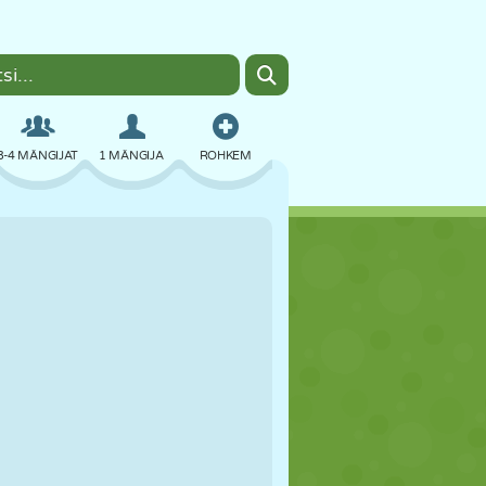
3-4 MÄNGIJAT
1 MÄNGIJA
ROHKEM
BOMBER
BRAUSER
AUTO
LENDAMINE
TOIT
LÕBU
PIXEL ART
PLATVORM
BASSEIN