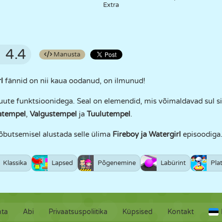
Extra
4.4
Manusta
l
fännid on nii kaua oodanud, on ilmunud!
uute funktsioonidega. Seal on elemendid, mis võimaldavad sul s
atempel
,
Valgustempel
ja
Tuulutempel
.
lõbutsemisel alustada selle ülima
Fireboy ja Watergirl
episoodiga
Klassika
Lapsed
Põgenemine
Labürint
Pla
hta
Abi
Privaatsuspoliitika
Küpsised
Kontakt