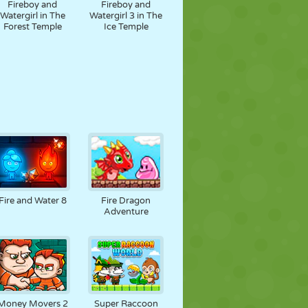
Fireboy and
Fireboy and
Watergirl in The
Watergirl 3 in The
Forest Temple
Ice Temple
Fire and Water 8
Fire Dragon
Adventure
Money Movers 2
Super Raccoon