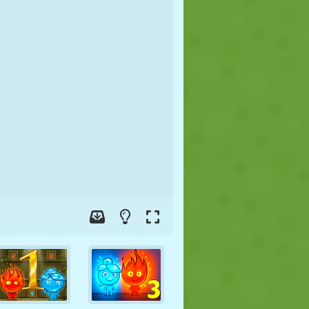
JALGPALL
KOSMOS
KRIIPSUJUKU
SÕDA
MAADLUS
ZOMBIE