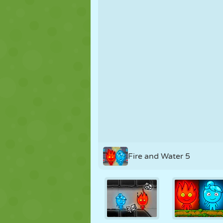
NUKK
PUSLE
REAKTSIOO
STRATEEGIA
TRIKK
TANK
Fire and Water 5