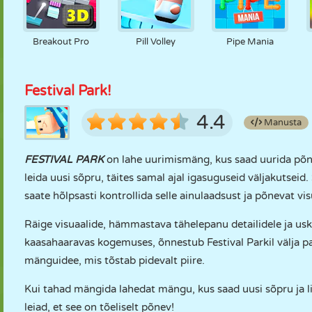
Breakout Pro
Pill Volley
Pipe Mania
Festival Park!
4.4
Manusta
FESTIVAL PARK
on lahe uurimismäng, kus saad uurida põnev
leida uusi sõpru, täites samal ajal igasuguseid väljakutse
saate hõlpsasti kontrollida selle ainulaadsust ja põnevat v
Räige visuaalide, hämmastava tähelepanu detailidele ja us
kaasahaaravas kogemuses, õnnestub Festival Parkil välja pa
mänguidee, mis tõstab pidevalt piire.
Kui tahad mängida lahedat mängu, kus saad uusi sõpru ja li
leiad, et see on tõeliselt põnev!