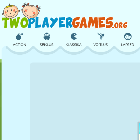
ACTION
SEIKLUS
KLASSIKA
VÕITLUS
LAPSED
3D
LENNUKID
TULNUKAS
TASAKAAL
KORVPALL
LOSS
MALE
CRAZY
KAITSE
DINOSAURUS
TÜDRUK
GOLF
HÜPPAMINE
MATEMAATIKA
LABÜRINT