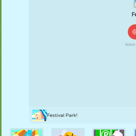
NUKK
PUSLE
REAKTSIOON
RETRO
ROBOT
STRATEEGIA
TRIKK
TANK
TENNIS
TRIPS-TRAPS-
TRULL
Festival Park!