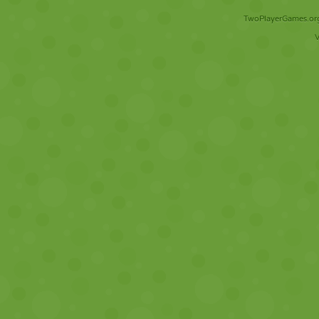
TwoPlayerGames.org 
V