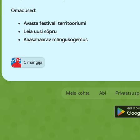
Omadused:
Avasta festivali territooriumi
Leia uusi sõpru
Kaasahaarav mängukogemus
1 mängija
Meie kohta
Abi
Privaatsuspo