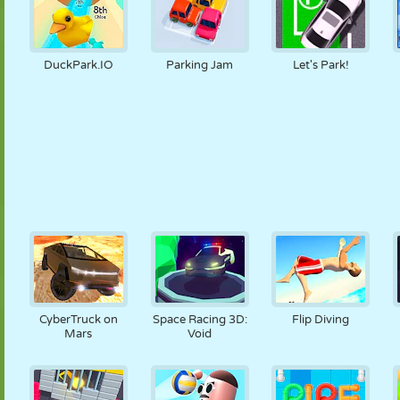
DuckPark.IO
Parking Jam
Let's Park!
CyberTruck on
Space Racing 3D:
Flip Diving
Mars
Void