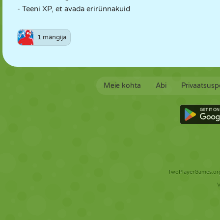
- Teeni XP, et avada erirünnakuid
1 mängija
Meie kohta
Abi
Privaatsuspo
TwoPlayerGames.org 
V