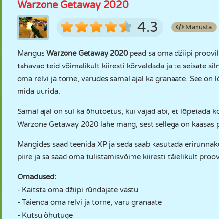
Warzone Getaway 2020
4.3
Manusta
Mängus
Warzone Getaway 2020
pead sa oma džiipi proovil
tahavad teid võimalikult kiiresti kõrvaldada ja te seisate s
oma relvi ja torne, varudes samal ajal ka granaate. See on l
mida uurida.
Samal ajal on sul ka õhutoetus, kui vajad abi, et lõpetada 
Warzone Getaway 2020 lahe mäng, sest sellega on kaasas pa
Mängides saad teenida XP ja seda saab kasutada erirünnak
piire ja sa saad oma tulistamisvõime kiiresti täielikult proo
Omadused:
- Kaitsta oma džiipi ründajate vastu
- Täienda oma relvi ja torne, varu granaate
- Kutsu õhutuge