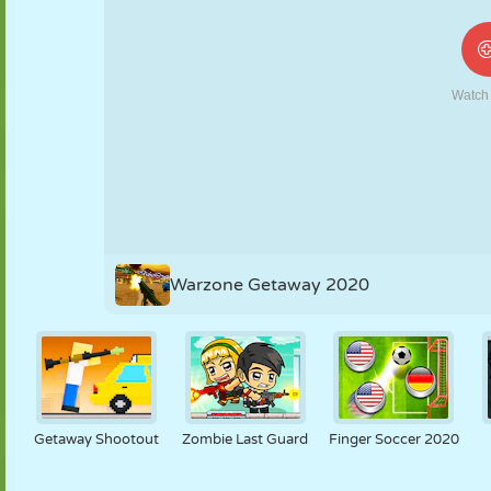
NUKK
PUSLE
REAKTSIOON
RETRO
ROBOT
STRATEEGIA
TRIKK
TANK
TENNIS
TRIPS-TRAPS-
TRULL
Warzone Getaway 2020
Getaway Shootout
Zombie Last Guard
Finger Soccer 2020