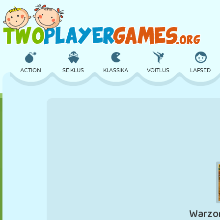
ACTION
SEIKLUS
KLASSIKA
VÕITLUS
LAPSED
3D
LENNUKID
TULNUKAS
TASAKAAL
KORVPALL
LOSS
MALE
CRAZY
KAITSE
DINOSAURUS
TÜDRUK
GOLF
HÜPPAMINE
MATEMAATIKA
LABÜRINT