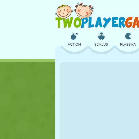
ACTION
SEIKLUS
KLASSIKA
3D
LENNUKID
TULNUKAS
LOSS
MALE
CRAZY
TÜDRUK
GOLF
HÜPPAMINE