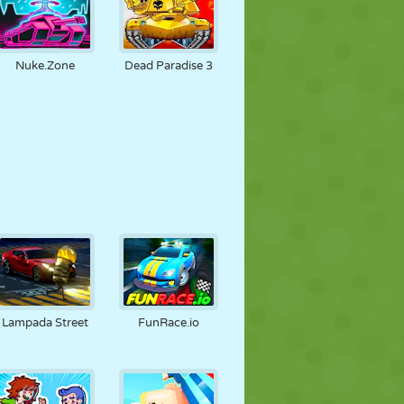
Nuke.Zone
Dead Paradise 3
Lampada Street
FunRace.io