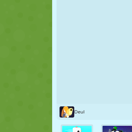
NUKK
PUSLE
REAKTSIOO
STRATEEGIA
TRIKK
TANK
Deul