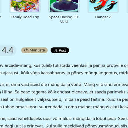
r
Family Road Trip
Space Racing 3D:
Hanger 2
Void
4.4
Manusta
v arcade-mäng, kus tuleb tulistada vaenlasi ja panna proovile o
a ajastust, kõik väga kaasahaarav ja põnev mängukogemus, mida s
a, et oma vastaseid üle mängida ja võita. Mäng viib sind erinev
 Hiina. Sa pead tegema kõik endast oleneva, et saada parimaks võ
t seal on hulgaliselt väljakutseid, mida sa pead täitma. Kuid sa p
sa tahad oma skoori suurendada ja oma mainet mängus alati kas
ane, saad vahelduseks uusi võimalusi mängida ja lõbutseda. See 
le midagi uut ja erinevat. Kui sulle meeldivad põnevusmängud, sii