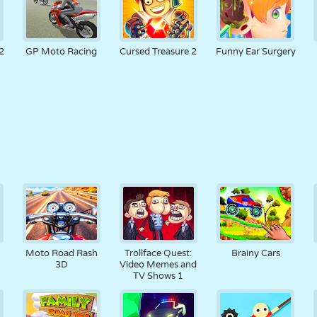
2
GP Moto Racing
Cursed Treasure 2
Funny Ear Surgery
Moto Road Rash
Trollface Quest:
Brainy Cars
3D
Video Memes and
TV Shows 1