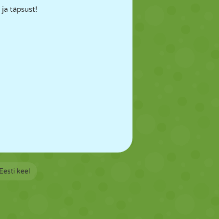
ja täpsust!
Eesti keel