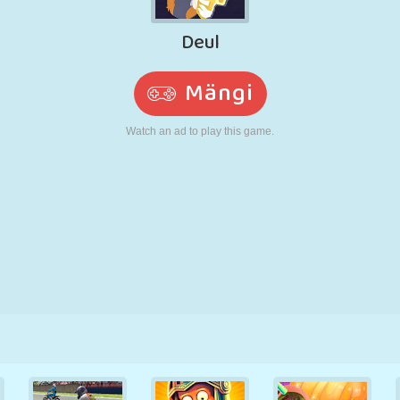
N
RETRO
ROBOT
JOOKSMINE
KOOL
LASKMINE
TENNIS
TRIPS-TRAPS-
PUUTEEKRAAN
TORN
VEOAUTO
TRULL