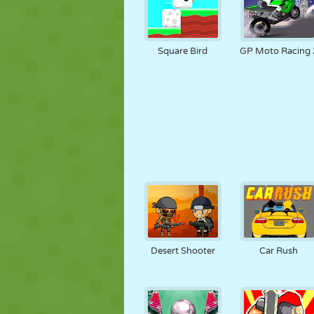
Square Bird
GP Moto Racing 
Desert Shooter
Car Rush