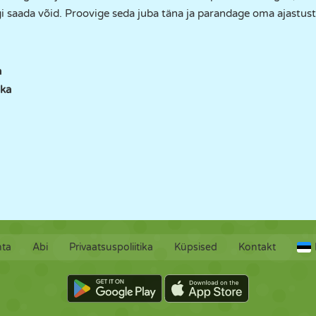
 saada võid. Proovige seda juba täna ja parandage oma ajastust 
a
ka
hta
Abi
Privaatsuspoliitika
Küpsised
Kontakt