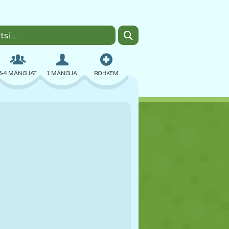
3-4 MÄNGIJAT
1 MÄNGIJA
ROHKEM
BOMBER
BRAUSER
AUTO
LENDAMINE
TOIT
LÕBU
PIXEL ART
PLATVORM
BASSEIN