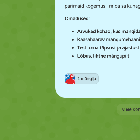
parimaid kogemusi, mida sa kunagi
Omadused:
Arvukad kohad, kus mängid
Kaasahaarav mängumehaani
Testi oma täpsust ja ajastust
Lõbus, lihtne mängupilt
1 mängija
Meie ko