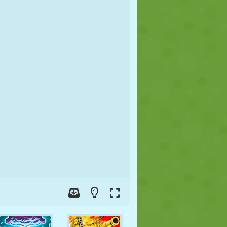
JALGPALL
KOSMOS
KRIIPSUJUKU
SÕDA
MAADLUS
ZOMBIE