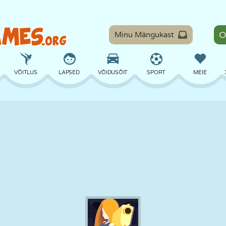
Minu Mängukast
VÕITLUS
LAPSED
VÕIDUSÕIT
SPORT
MEIE
TASAKAAL
KORVPALL
LAHING
PILJARD
LAUAMÄNGUD
KAITSE
DINOSAURUS
SÕITMINE
ÕPE
PÕGENEMINE
MATEMAATIKA
LABÜRINT
KOLETISED
MOOTORRATAS
ONLINE