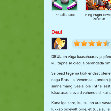
Pinball Space
King Rugni Towe
Defense
Deul
DEUL
on väga kaasahaarav ja põne
kui täpne sa oled ja parandada om
Sa pead tegema kõik endast olenev
nagu Brasiilia, Venemaa, London ja
siinne mäng. See ei ole lihtne, ses
käsutuses olevaid vahendeid, kui 
Kuna iga kord, kui sul on uus vast
lükkab pidevalt piire, et tuua sul