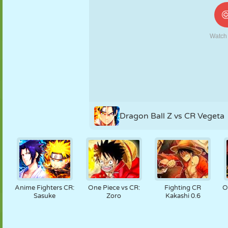
NUKK
PUSLE
REAKTSIOON
RETRO
ROBOT
STRATEEGIA
TRIKK
TANK
TENNIS
TRIPS-TRAPS-
TRULL
Dragon Ball Z vs CR Vegeta
Anime Fighters CR:
One Piece vs CR:
Fighting CR
O
Sasuke
Zoro
Kakashi 0.6