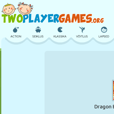
ACTION
SEIKLUS
KLASSIKA
VÕITLUS
LAPSED
3D
LENNUKID
TULNUKAS
TASAKAAL
KORVPALL
LOSS
MALE
CRAZY
KAITSE
DINOSAURUS
TÜDRUK
GOLF
HÜPPAMINE
MATEMAATIKA
LABÜRINT