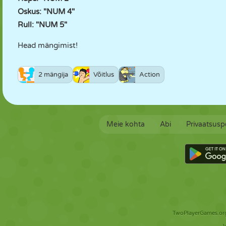
Oskus: "NUM 4"
Rull: "NUM 5"
Head mängimist!
2 mängija
Võitlus
Action
Meie kohta
Abi
Privaatsuspo
TwoPlayerGames.org 