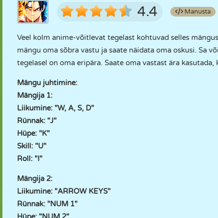
4.4
Manusta
Veel kolm anime-võitlevat tegelast kohtuvad selles mängu
mängu oma sõbra vastu ja saate näidata oma oskusi. Sa võid 
tegelasel on oma eripära. Saate oma vastast ära kasutada, k
Mängu juhtimine:
Mängija 1:
Liikumine: "W, A, S, D"
Rünnak: "J"
Hüpe: "K"
Skill: "U"
Roll: "I"
Mängija 2:
Liikumine: "ARROW KEYS"
Rünnak: "NUM 1"
Hüpe: "NUM 2"