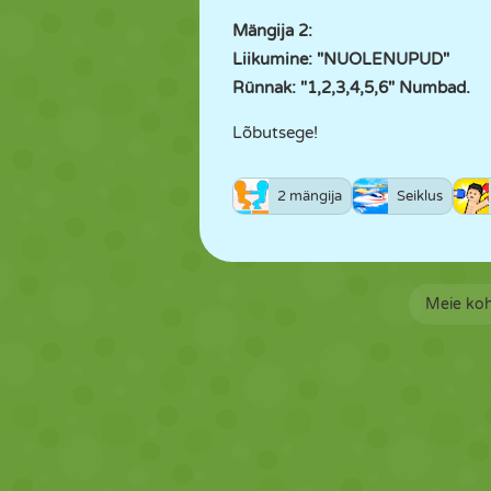
Mängija 2:
Liikumine: "NUOLENUPUD"
Rünnak: "1,2,3,4,5,6" Numbad.
Lõbutsege!
2 mängija
Seiklus
Meie ko