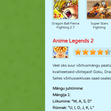
Dragon Ball Fierce
Super Stars
Fighting 2.7
Fighting
Anime Legends 2
Veel üks suur võitlusmängu peatü
kvaliteetseid võitlejaid! Goku, Dr
Selles võitlusseikluses saad osal
Mängu juhtimine:
Mängija 1:
Liikumine: "W, A, S, D"
Rünnak: "U, I, O, J, K, L"