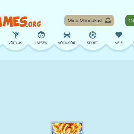
Minu Mängukast
VÕITLUS
LAPSED
VÕIDUSÕIT
SPORT
MEIE
TASAKAAL
KORVPALL
LAHING
PILJARD
LAUAMÄNGUD
KAITSE
DINOSAURUS
SÕITMINE
ÕPE
PÕGENEMINE
MATEMAATIKA
LABÜRINT
KOLETISED
MOOTORRATAS
ONLINE