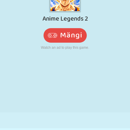
N
RETRO
ROBOT
JOOKSMINE
KOOL
LASKMINE
TENNIS
TRIPS-TRAPS-
PUUTEEKRAAN
TORN
VEOAUTO
TRULL