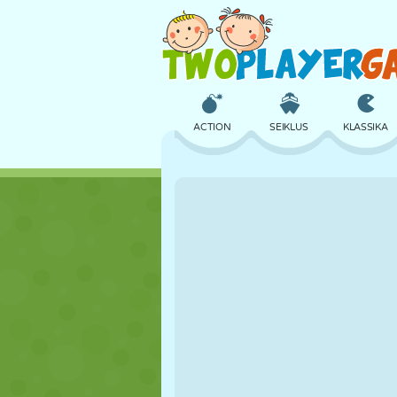
ACTION
SEIKLUS
KLASSIKA
3D
LENNUKID
TULNUKAS
LOSS
MALE
CRAZY
TÜDRUK
GOLF
HÜPPAMINE