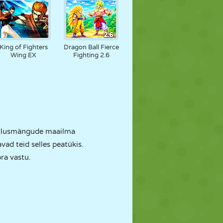
King of Fighters
Dragon Ball Fierce
Wing EX
Fighting 2.6
õitlusmängude maailma
vad teid selles peatükis.
ra vastu.