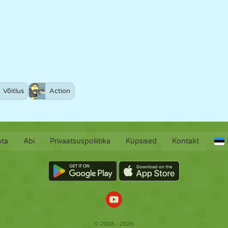
Võitlus
Action
hta
Abi
Privaatsuspoliitika
Küpsised
Kontakt
© 2008 - 2026