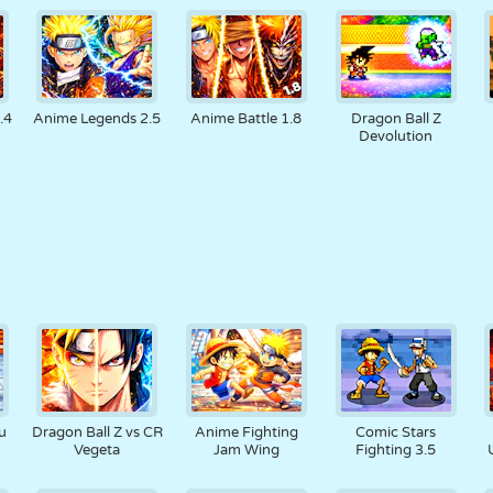
.4
Anime Legends 2.5
Anime Battle 1.8
Dragon Ball Z
Devolution
u
Dragon Ball Z vs CR
Anime Fighting
Comic Stars
Vegeta
Jam Wing
Fighting 3.5