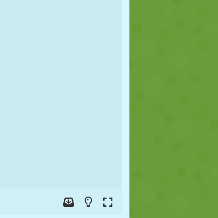
JALGPALL
KOSMOS
KRIIPSUJUKU
SÕDA
MAADLUS
ZOMBIE