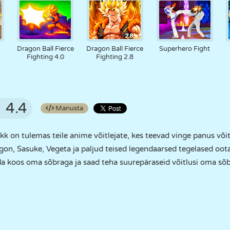
Dragon Ball Fierce
Dragon Ball Fierce
Superhero Fight
Fighting 4.0
Fighting 2.8
4.4
Manusta
kk on tulemas teile anime võitlejate, kes teevad vinge panus v
agon, Sasuke, Vegeta ja paljud teised legendaarsed tegelased oota
eda koos oma sõbraga ja saad teha suurepäraseid võitlusi oma sõb