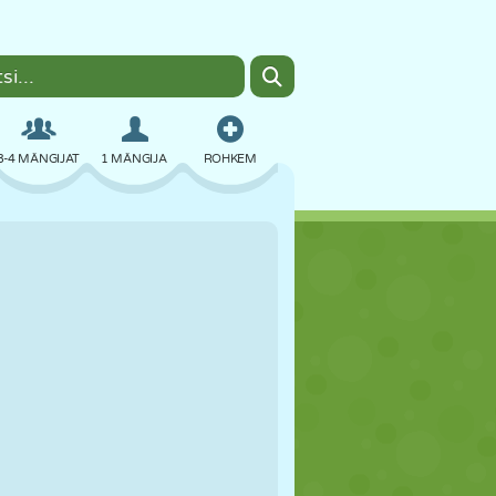
3-4 MÄNGIJAT
1 MÄNGIJA
ROHKEM
BOMBER
BRAUSER
AUTO
LENDAMINE
TOIT
LÕBU
PIXEL ART
PLATVORM
BASSEIN