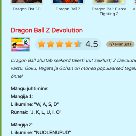
Dragon Fist 3D
Dragon Ball Z
Dragon Ball: Fierce
A
Fighting 2
Dragon Ball Z Devolution
4.5
Manusta
Dragon Ball alustab seekord täiesti uut seiklust; Z Devoluti
vastu. Goku, Vegeta ja Gohan on mõned populaarsed tegelase
õnne!
Mängu juhtimine:
Mängija 1:
Liikumine: "W, A, S, D"
Rünnak: "J, K, L, U, I, O"
Mängija 2:
Liikumine: "NUOLENUPUD"