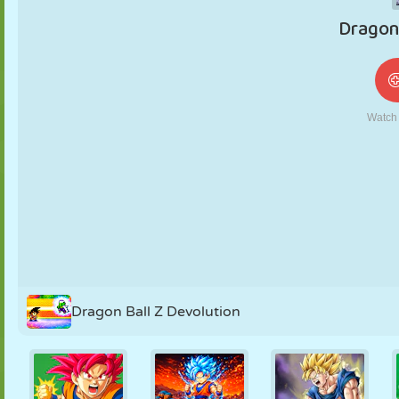
NUKK
PUSLE
REAKTSIOON
RETRO
ROBOT
STRATEEGIA
TRIKK
TANK
TENNIS
TRIPS-TRAPS-
TRULL
Dragon Ball Z Devolution