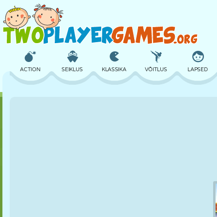
ACTION
SEIKLUS
KLASSIKA
VÕITLUS
LAPSED
3D
LENNUKID
TULNUKAS
TASAKAAL
KORVPALL
LOSS
MALE
CRAZY
KAITSE
DINOSAURUS
TÜDRUK
GOLF
HÜPPAMINE
MATEMAATIKA
LABÜRINT