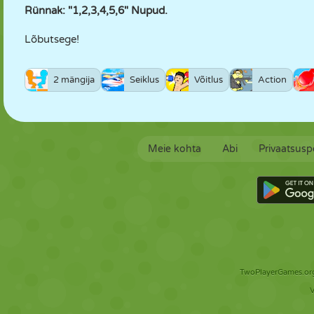
Rünnak: "1,2,3,4,5,6" Nupud.
Lõbutsege!
2 mängija
Seiklus
Võitlus
Action
Meie kohta
Abi
Privaatsuspo
TwoPlayerGames.org 
V