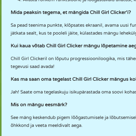
Mida peaksin tegema, et mängida Chill Girl Clicker'i?
Sa pead teenima punkte, klõpsates ekraanil, avama uusi f
jätkata sealt, kus te pooleli jäite, külastades mängu lehekü
Kui kaua võtab Chill Girl Clicker mängu lõpetamine ae
Chill Girl Clickeril on lõputu progressiooniloogika, mis t
tegevusi saad avada!
Kas ma saan oma tegelast Chill Girl Clicker mängus 
Jah! Saate oma tegelaskuju isikupärastada oma soovi kohase
Mis on mängu eesmärk?
See mäng keskendub pigem lõõgastumisele ja lõbutsemisele
õhkkond ja veeta meeldivalt aega.