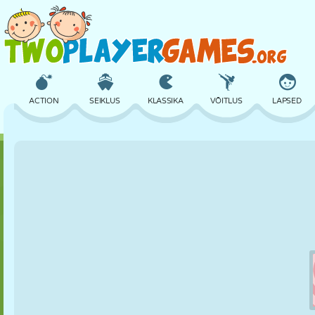
ACTION
SEIKLUS
KLASSIKA
VÕITLUS
LAPSED
3D
LENNUKID
TULNUKAS
TASAKAAL
KORVPALL
LOSS
MALE
CRAZY
KAITSE
DINOSAURUS
TÜDRUK
GOLF
HÜPPAMINE
MATEMAATIKA
LABÜRINT