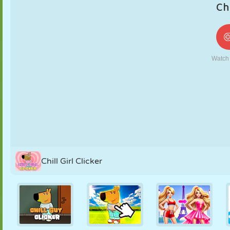
NUKK
PUSLE
REAKTSIOON
RETRO
ROBOT
STRATEEGIA
TRIKK
TANK
TENNIS
TRIPS-TRAPS-
TRULL
Chill Girl Clicker