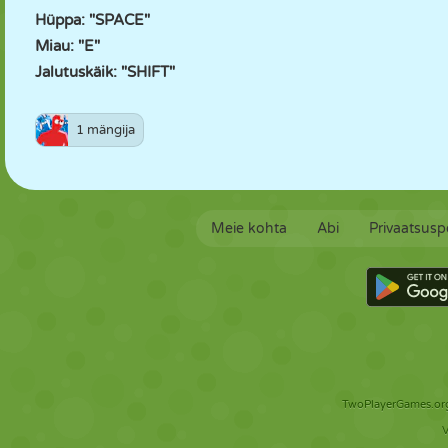
Hüppa: "SPACE"
Miau: "E"
Jalutuskäik: "SHIFT"
1 mängija
Meie kohta
Abi
Privaatsuspo
TwoPlayerGames.org 
V