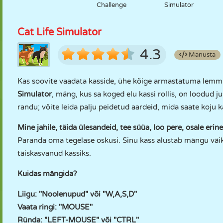
Challenge
Simulator
Cat Life Simulator
4.3
Manusta
Kas soovite vaadata kasside, ühe kõige armastatuma lemm
Simulator
, mäng, kus sa koged elu kassi rollis, on loodud ju
randu; võite leida palju peidetud aardeid, mida saate koju k
Mine jahile, täida ülesandeid, tee süüa, loo pere, osale erinev
Paranda oma tegelase oskusi. Sinu kass alustab mängu väike
täiskasvanud kassiks.
Kuidas mängida?
Liigu: "Noolenupud" või "W,A,S,D"
Vaata ringi: "MOUSE"
Ründa: "LEFT-MOUSE" või "CTRL"