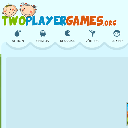
ACTION
SEIKLUS
KLASSIKA
VÕITLUS
LAPSED
3D
LENNUKID
TULNUKAS
TASAKAAL
KORVPALL
LOSS
MALE
CRAZY
KAITSE
DINOSAURUS
TÜDRUK
GOLF
HÜPPAMINE
MATEMAATIKA
LABÜRINT