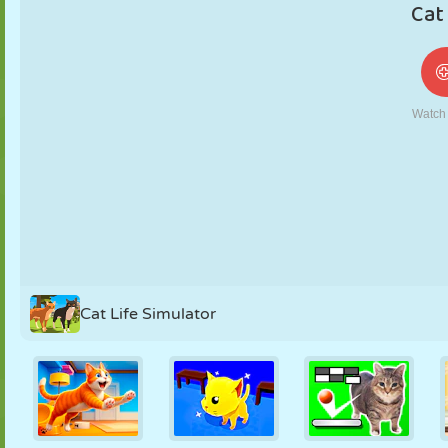
NUKK
PUSLE
REAKTSIOON
RETRO
ROBOT
STRATEEGIA
TRIKK
TANK
TENNIS
TRIPS-TRAPS-
TRULL
Cat Life Simulator