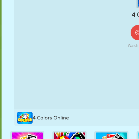
NUKK
PUSLE
REAKTSIOON
RETRO
ROBOT
STRATEEGIA
TRIKK
TANK
TENNIS
TRIPS-TRAPS-
TRULL
4 Colors Online