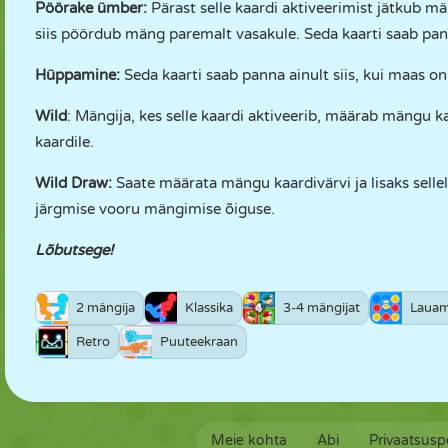
Pöörake ümber:
Pärast selle kaardi aktiveerimist jätkub m
siis pöördub mäng paremalt vasakule. Seda kaarti saab pann
Hüppamine:
Seda kaarti saab panna ainult siis, kui maas o
Wild
: Mängija, kes selle kaardi aktiveerib, määrab mängu k
kaardile.
Wild Draw:
Saate määrata mängu kaardivärvi ja lisaks sellel
järgmise vooru mängimise õiguse.
Lõbutsege!
2 mängija
Klassika
3-4 mängijat
Laua
Retro
Puuteekraan
Meie kohta
Abi
Privaatsuspo