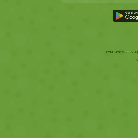
TwoPlayerGames.org 
V