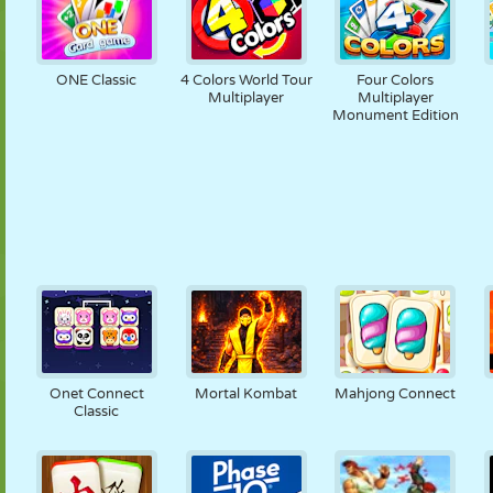
ONE Classic
4 Colors World Tour
Four Colors
Multiplayer
Multiplayer
Monument Edition
Onet Connect
Mortal Kombat
Mahjong Connect
Classic