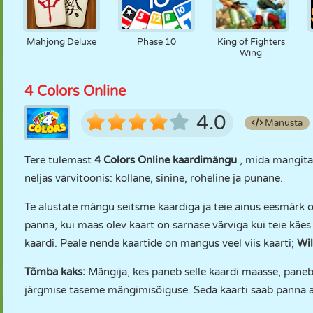
Mahjong Deluxe
Phase 10
King of Fighters
Wing
4 Colors Online
4.0
Manusta
Tere tulemast
4 Colors Online kaardimängu
, mida mängit
neljas värvitoonis: kollane, sinine, roheline ja punane.
Te alustate mängu seitsme kaardiga ja teie ainus eesmärk
panna, kui maas olev kaart on sarnase värviga kui teie käe
kaardi. Peale nende kaartide on mängus veel viis kaarti;
Wil
Tõmba kaks:
Mängija, kes paneb selle kaardi maasse, pane
järgmise taseme mängimisõiguse. Seda kaarti saab panna ai