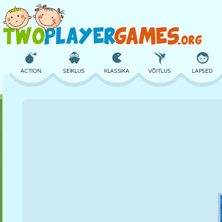
ACTION
SEIKLUS
KLASSIKA
VÕITLUS
LAPSED
3D
LENNUKID
TULNUKAS
TASAKAAL
KORVPALL
LOSS
MALE
CRAZY
KAITSE
DINOSAURUS
TÜDRUK
GOLF
HÜPPAMINE
MATEMAATIKA
LABÜRINT