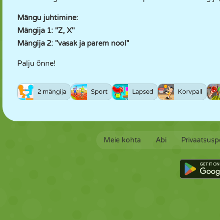
Mängu juhtimine:
Mängija 1: "Z, X"
Mängija 2: "vasak ja parem nool"
Palju õnne!
2 mängija
Sport
Lapsed
Korvpall
Meie kohta
Abi
Privaatsuspo