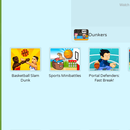
NUKK
PUSLE
REAKTSIOON
RETRO
ROBOT
STRATEEGIA
TRIKK
TANK
TENNIS
TRIPS-TRAPS-
Dunkers
TRULL
Basketball Slam
Sports Minibattles
Portal Defenders:
Dunk
Fast Break!