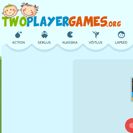
ACTION
SEIKLUS
KLASSIKA
VÕITLUS
LAPSED
3D
LENNUKID
TULNUKAS
TASAKAAL
KORVPALL
LOSS
MALE
CRAZY
KAITSE
DINOSAURUS
TÜDRUK
GOLF
HÜPPAMINE
MATEMAATIKA
LABÜRINT