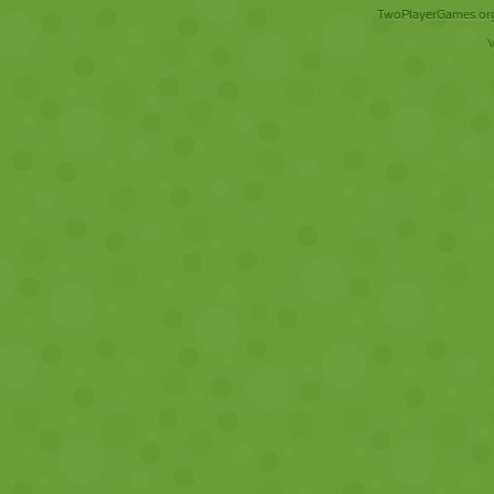
TwoPlayerGames.org 
V