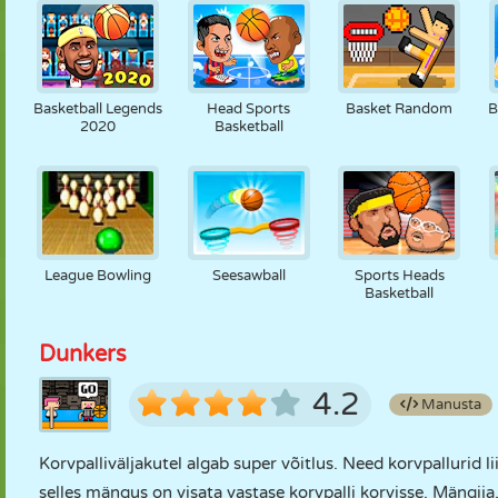
Basketball Legends
Head Sports
Basket Random
B
2020
Basketball
League Bowling
Seesawball
Sports Heads
Basketball
Dunkers
4.2
Manusta
Korvpalliväljakutel algab super võitlus. Need korvpallurid l
selles mängus on visata vastase korvpalli korvisse. Mängij