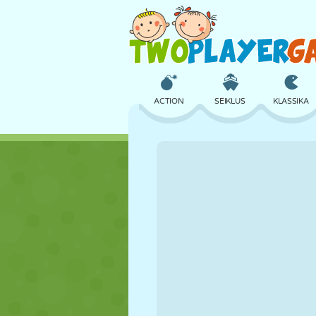
ACTION
SEIKLUS
KLASSIKA
3D
LENNUKID
TULNUKAS
LOSS
MALE
CRAZY
TÜDRUK
GOLF
HÜPPAMINE