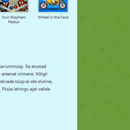
Gun Mayhem
Wheel in the Face
Redux
ariumitüüp. Sa alustad
areenal viimane. Kõigil
elvade tüüp ei ole oluline,
. Püüa lahingu ajal valida