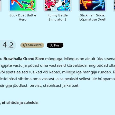
Stick Duel: Battle
Funny Battle
Stickmani Sõda:
Hero
Simulator 2
Lõpmatuse Duell
4.2
Manusta
gu
Brawlhalla Grand Slam
mänguga. Mängus on ainult üks stsena
gijate vastu ja püüad oma vastaseid kõrvaldada ning püüad olla 
 või spetsiaalsed rusikad või käpad, millega iga mängija ründab. R
aksid hästi sihtima oma vastast ja sa peaksid sellest üle hüppama
ija jõudlust, tervist, stabiilsust ja kaitset.
t sihtida ja suhelda.