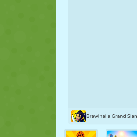
NUKK
PUSLE
REAKTSIOO
STRATEEGIA
TRIKK
TANK
Brawlhalla Grand Sla