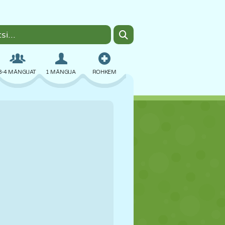
3-4 MÄNGIJAT
1 MÄNGIJA
ROHKEM
BOMBER
BRAUSER
AUTO
LENDAMINE
TOIT
LÕBU
PIXEL ART
PLATVORM
BASSEIN