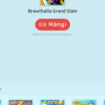
N
RETRO
ROBOT
JOOKSMINE
KOOL
LASKMINE
TENNIS
TRIPS-TRAPS-
PUUTEEKRAAN
TORN
VEOAUTO
TRULL
m