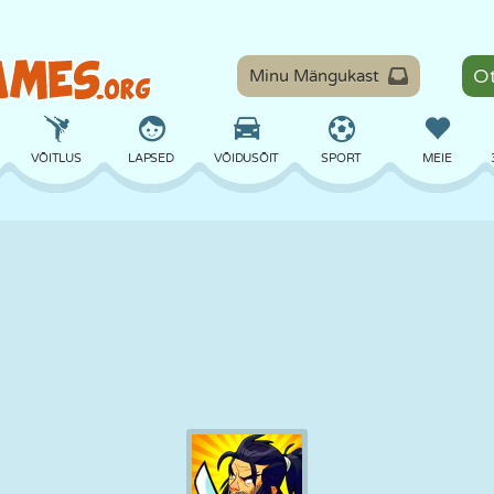
Minu Mängukast
VÕITLUS
LAPSED
VÕIDUSÕIT
SPORT
MEIE
TASAKAAL
KORVPALL
LAHING
PILJARD
LAUAMÄNGUD
KAITSE
DINOSAURUS
SÕITMINE
ÕPE
PÕGENEMINE
MATEMAATIKA
LABÜRINT
KOLETISED
MOOTORRATAS
ONLINE