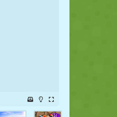
JALGPALL
KOSMOS
KRIIPSUJUKU
SÕDA
MAADLUS
ZOMBIE