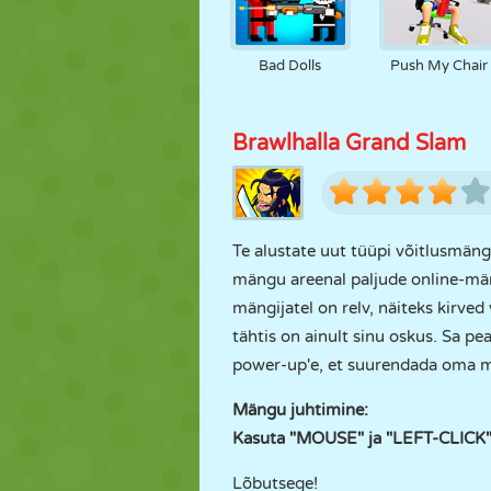
Bad Dolls
Push My Chair
Brawlhalla Grand Slam
Te alustate uut tüüpi võitlusmän
mängu areenal paljude online-män
mängijatel on relv, näiteks kirved
tähtis on ainult sinu oskus. Sa pe
power-up'e, et suurendada oma mäng
Mängu juhtimine:
Kasuta "MOUSE" ja "LEFT-CLICK", e
Lõbutsege!