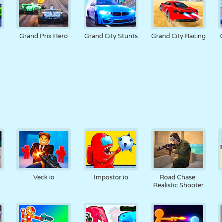
Grand Prix Hero
Grand City Stunts
Grand City Racing
Veck io
Impostor.io
Road Chase:
Realistic Shooter