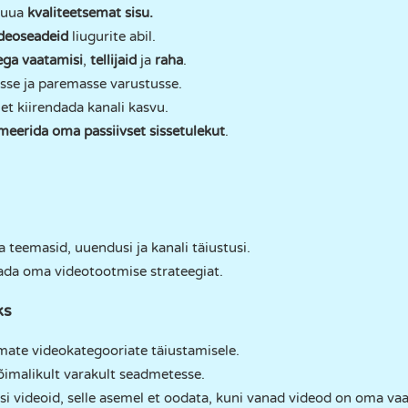
 luua
kvaliteetsemat sisu.
deoseadeid
liugurite abil.
ega
vaatamisi
,
tellijaid
ja
raha
.
se ja paremasse varustusse.
 et kiirendada kanali kasvu.
eerida oma passiivset sissetulekut
.
a teemasid, uuendusi ja kanali täiustusi.
ada oma videotootmise strateegiat.
ks
te videokategooriate täiustamisele.
võimalikult varakult seadmetesse.
usi videoid, selle asemel et oodata, kuni vanad videod on oma va