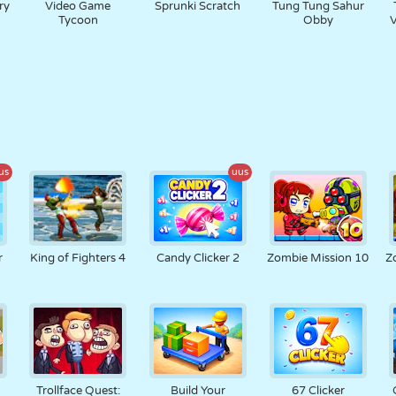
ry
Video Game
Sprunki Scratch
Tung Tung Sahur
Tycoon
Obby
us
uus
r
King of Fighters 4
Candy Clicker 2
Zombie Mission 10
Z
Trollface Quest:
Build Your
67 Clicker