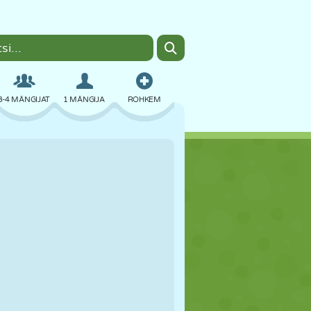
3-4 MÄNGIJAT
1 MÄNGIJA
ROHKEM
BOMBER
BRAUSER
AUTO
LENDAMINE
TOIT
LÕBU
PIXEL ART
PLATVORM
BASSEIN