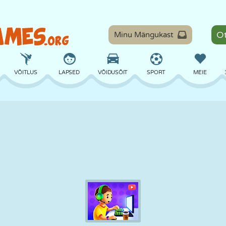
Minu Mängukast
VÕITLUS
LAPSED
VÕIDUSÕIT
SPORT
MEIE
TASAKAAL
KORVPALL
LAHING
PILJARD
LAUAMÄNGUD
KAITSE
DINOSAURUS
SÕITMINE
ÕPE
PÕGENEMINE
MATEMAATIKA
LABÜRINT
KOLETISED
MOOTORRATAS
ONLINE