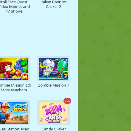
Troll Face Quest:
Italian Brainrot
Video Memes and
Clicker 2
TV Shows
ombie Mission 10:
Zombie Mission 7
More Mayhem
uus
Gas Station: Max
Candy Clicker