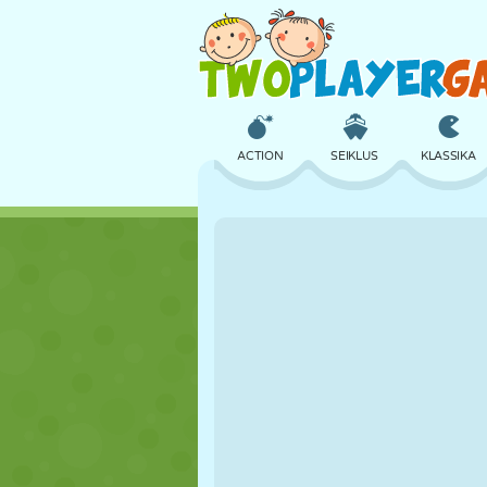
ACTION
SEIKLUS
KLASSIKA
3D
LENNUKID
TULNUKAS
LOSS
MALE
CRAZY
TÜDRUK
GOLF
HÜPPAMINE