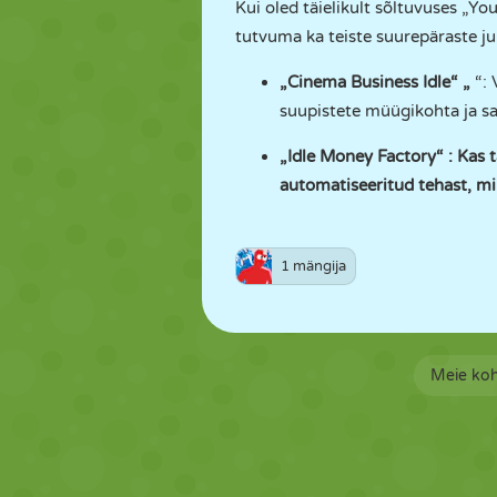
Kui oled täielikult sõltuvuses „Y
tutvuma ka teiste suurepäraste j
„Cinema Business Idle“
„
“: 
suupistete müügikohta ja s
„Idle Money Factory“
: Kas 
automatiseeritud tehast, mil
1 mängija
Meie ko