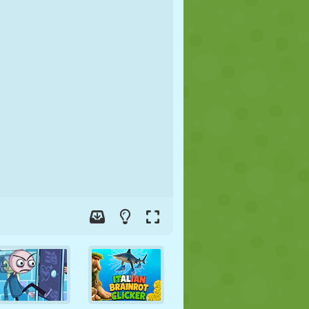
JALGPALL
KOSMOS
KRIIPSUJUKU
SÕDA
MAADLUS
ZOMBIE