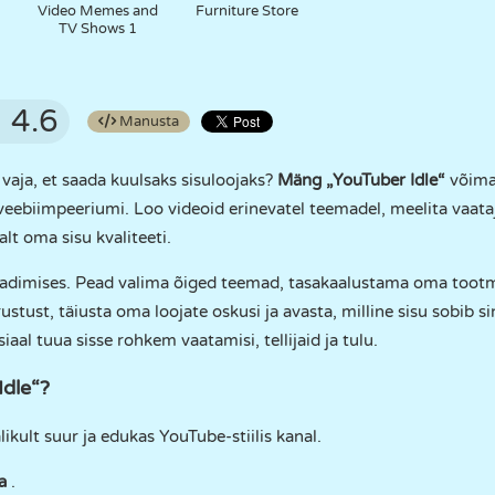
Video Memes and
Furniture Store
TV Shows 1
4.6
Manusta
vaja, et saada kuulsaks sisuloojaks?
Mäng „YouTuber Idle“
võimal
 veebiimpeeriumi. Loo videoid erinevatel teemadel, meelita vaatajai
lt oma sisu kvaliteeti.
laadimises. Pead valima õiged teemad, tasakaalustama oma tootm
tust, täiusta oma loojate oskusi ja avasta, milline sisu sobib s
iaal tuua sisse rohkem vaatamisi, tellijaid ja tulu.
dle“?
kult suur ja edukas YouTube-stiilis kanal.
ma
.