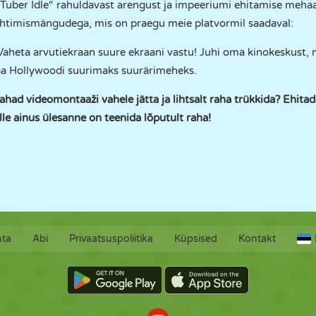
ouTuber Idle“ rahuldavast arengust ja impeeriumi ehitamise mehaa
uhtimismängudega, mis on praegu meie platvormil saadaval:
Vaheta arvutiekraan suure ekraani vastu! Juhi oma kinokeskust,
aa Hollywoodi suurimaks suurärimeheks.
tahad videomontaaži vahele jätta ja lihtsalt raha trükkida? Ehit
le ainus ülesanne on teenida lõputult raha!
hta
Abi
Privaatsuspoliitika
Küpsised
Kontakt