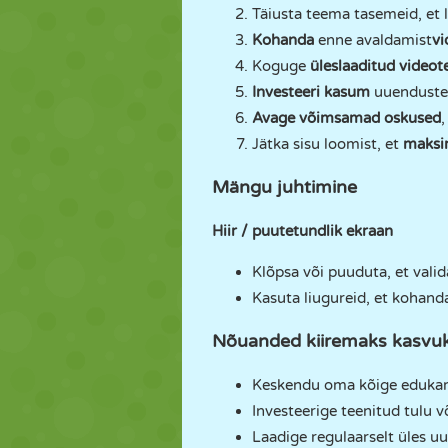
Täiusta teema tasemeid, et
Kohanda
enne avaldamist
vi
Koguge
üleslaaditud videot
Investeeri kasum
uuendustes
Avage võimsamad oskused
,
Jätka sisu loomist, et
maksim
Mängu juhtimine
Hiir / puutetundlik ekraan
Klõpsa või puuduta, et valid
Kasuta liugureid, et kohand
Nõuanded kiiremaks kasvu
Keskendu oma kõige edukama
Investeerige teenitud tulu 
Laadige regulaarselt üles u