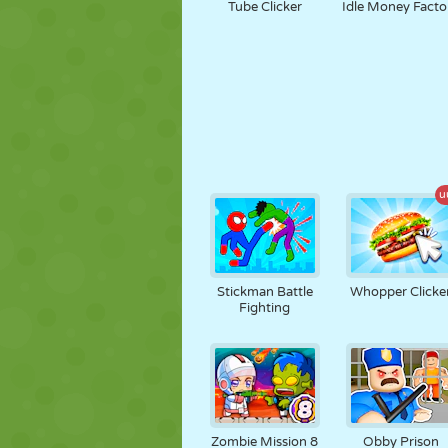
Tube Clicker
Idle Money Facto
u
Stickman Battle
Whopper Clicke
Fighting
Zombie Mission 8
Obby Prison