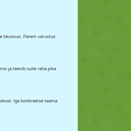
te täiustusi. Parem varustus
si ja teenib sulle raha pika
okust. Iga konkreetse teema