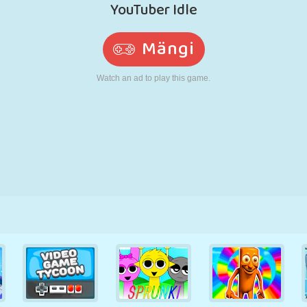
N
RETRO
ROBOT
JOOKSMINE
KOOL
LASKMINE
TENNIS
TRIPS-TRAPS-
PUUTEEKRAAN
TORN
VEOAUTO
TRULL