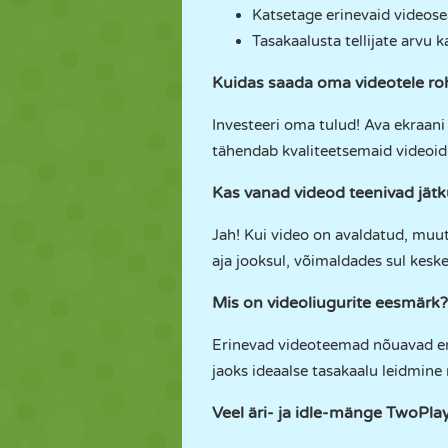
Katsetage erinevaid videose
Tasakaalusta tellijate arvu 
Kuidas saada oma videotele r
Investeeri oma tulud! Ava ekraani
tähendab kvaliteetsemaid videoid
Kas vanad videod teenivad jätk
Jah! Kui video on avaldatud, muutu
aja jooksul, võimaldades sul kesk
Mis on videoliugurite eesmärk?
Erinevad videoteemad nõuavad eri
jaoks ideaalse tasakaalu leidmine
Veel äri- ja idle-mänge TwoPl