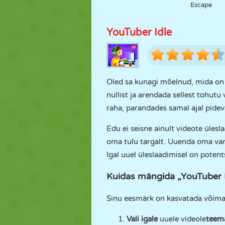
Escape
YouTuber Idle
Oled sa kunagi mõelnud, mida on 
nullist ja arendada sellest tohutu
raha, parandades samal ajal pideva
Edu ei seisne ainult videote üles
oma tulu targalt. Uuenda oma varus
Igal uuel üleslaadimisel on potents
Kuidas mängida „YouTuber I
Sinu eesmärk on kasvatada võimali
Vali igale
uuele videole
tee