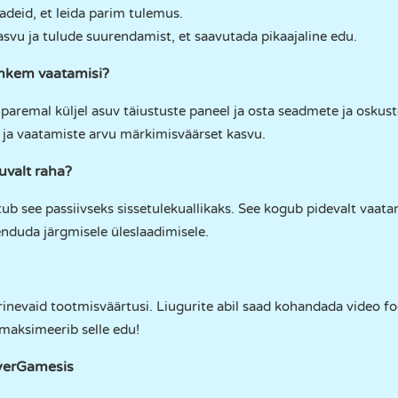
adeid, et leida parim tulemus.
kasvu ja tulude suurendamist, et saavutada pikaajaline edu.
ohkem vaatamisi?
 paremal küljel asuv täiustuste paneel ja osta seadmete ja oskus
 ja vaatamiste arvu märkimisväärset kasvu.
uvalt raha?
b see passiivseks sissetulekuallikaks. See kogub pidevalt vaatami
enduda järgmisele üleslaadimisele.
nevaid tootmisväärtusi. Liugurite abil saad kohandada video fo
 maksimeerib selle edu!
ayerGamesis