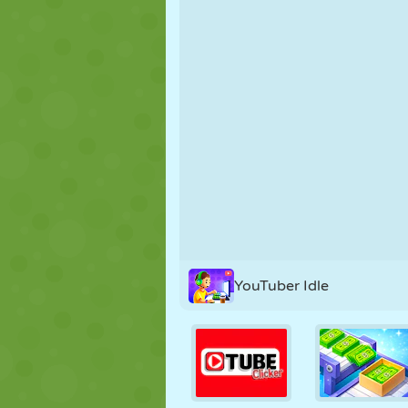
NUKK
PUSLE
REAKTSIOO
STRATEEGIA
TRIKK
TANK
YouTuber Idle