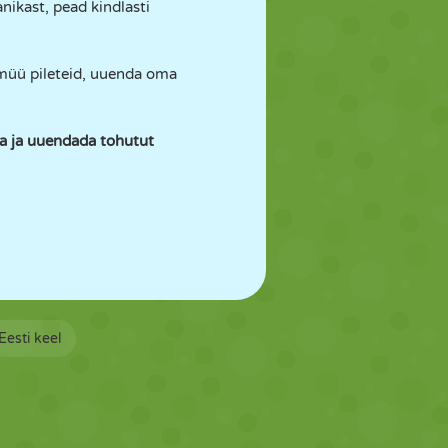
nikast, pead kindlasti
 müü pileteid, uuenda oma
ada ja uuendada tohutut
Eesti keel