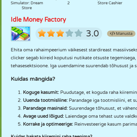
Simulator: Dream
2
Store Cashier
Store
Idle Money Factory
3.0
Manusta
Ehita oma rahaimpeerium väikesest stardireast massiivse
clicker segab kiireid koputusi nutikate otsuste tegemisega,
tehasesektsioone. Iga uuendamine suurendab tõhusust ja si
Kuidas mängida?
Koguge kasumit:
Puudutage, et koguda raha kiiremini 
Uuenda tootmisliine:
Parandage iga tootmisliini, et s
Parandage masinaid:
Suurendage tõhusust, et vähend
Avage uued lõigud:
Laiendage oma tehast uute valdk
Korrake ja optimeerige:
Reinvesteerige kasum parima
Kuidas hakata kiiremini raha teenima?