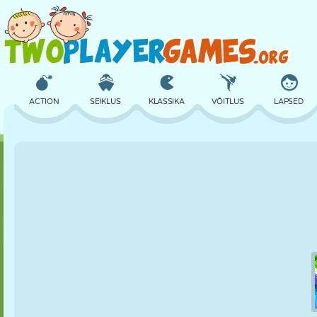
ACTION
SEIKLUS
KLASSIKA
VÕITLUS
LAPSED
3D
LENNUKID
TULNUKAS
TASAKAAL
KORVPALL
LOSS
MALE
CRAZY
KAITSE
DINOSAURUS
TÜDRUK
GOLF
HÜPPAMINE
MATEMAATIKA
LABÜRINT