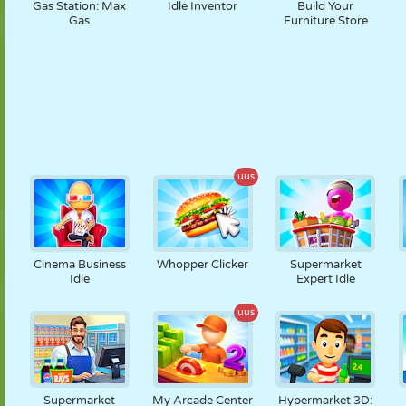
Gas Station: Max
Idle Inventor
Build Your
Gas
Furniture Store
uus
Cinema Business
Whopper Clicker
Supermarket
Idle
Expert Idle
uus
Supermarket
My Arcade Center
Hypermarket 3D: