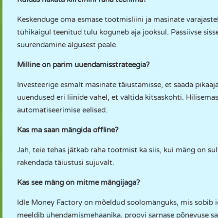
Keskenduge oma esmase tootmisliini ja masinate varajaste
tühikäigul teenitud tulu koguneb aja jooksul. Passiivse si
suurendamine algusest peale.
Milline on parim uuendamisstrateegia?
Investeerige esmalt masinate täiustamisse, et saada pikaajal
uuendused eri liinide vahel, et vältida kitsaskohti. Hilise
automatiseerimise eelised.
Kas ma saan mängida offline?
Jah, teie tehas jätkab raha tootmist ka siis, kui mäng on
rakendada täiustusi sujuvalt.
Kas see mäng on mitme mängijaga?
Idle Money Factory on mõeldud soolomänguks, mis sobib i
meeldib ühendamismehaanika, proovi sarnase põnevuse s