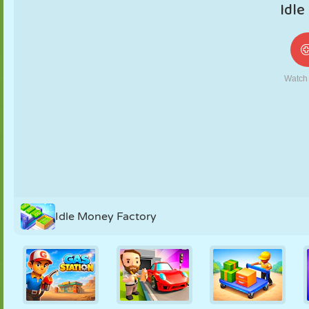
NUKK
PUSLE
REAKTSIOON
RETRO
ROBOT
STRATEEGIA
TRIKK
TANK
TENNIS
TRIPS-TRAPS-
TRULL
Idle Money Factory