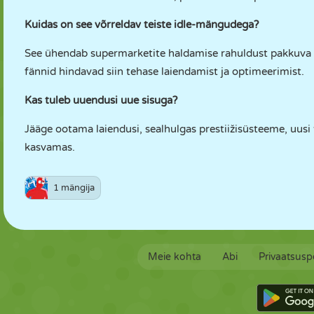
Kuidas on see võrreldav teiste idle-mängudega?
See ühendab supermarketite haldamise rahuldust pakkuva 
fännid hindavad siin tehase laiendamist ja optimeerimist.
Kas tuleb uuendusi uue sisuga?
Jääge ootama laiendusi, sealhulgas prestiižisüsteeme, uus
kasvamas.
1 mängija
Meie kohta
Abi
Privaatsuspo