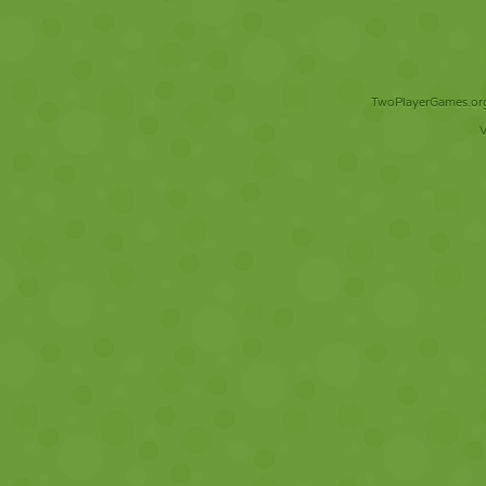
TwoPlayerGames.org 
V