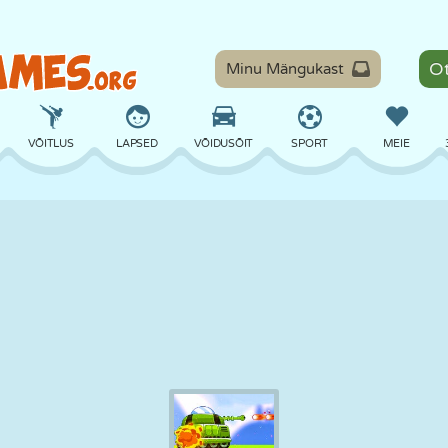
Minu Mängukast
VÕITLUS
LAPSED
VÕIDUSÕIT
SPORT
MEIE
TASAKAAL
KORVPALL
LAHING
PILJARD
LAUAMÄNGUD
KAITSE
DINOSAURUS
SÕITMINE
ÕPE
PÕGENEMINE
MATEMAATIKA
LABÜRINT
KOLETISED
MOOTORRATAS
ONLINE