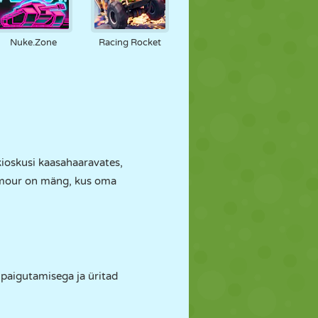
Nuke.Zone
Racing Rocket
ioskusi kaasahaaravates,
rmour on mäng, kus oma
paigutamisega ja üritad