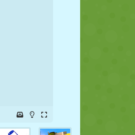
JALGPALL
KOSMOS
KRIIPSUJUKU
SÕDA
MAADLUS
ZOMBIE