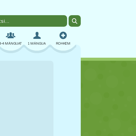
3-4 MÄNGIJAT
1 MÄNGIJA
ROHKEM
BOMBER
BRAUSER
AUTO
LENDAMINE
TOIT
LÕBU
PIXEL ART
PLATVORM
BASSEIN