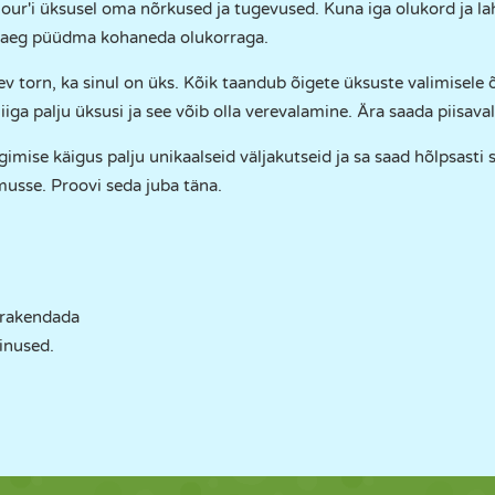
rmour'i üksusel oma nõrkused ja tugevused. Kuna iga olukord ja l
u aeg püüdma kohaneda olukorraga.
v torn, ka sinul on üks. Kõik taandub õigete üksuste valimisele õ
iiga palju üksusi ja see võib olla verevalamine. Ära saada piisava
imise käigus palju unikaalseid väljakutseid ja sa saad hõlpsast
usse. Proovi seda juba täna.
 rakendada
iinused.