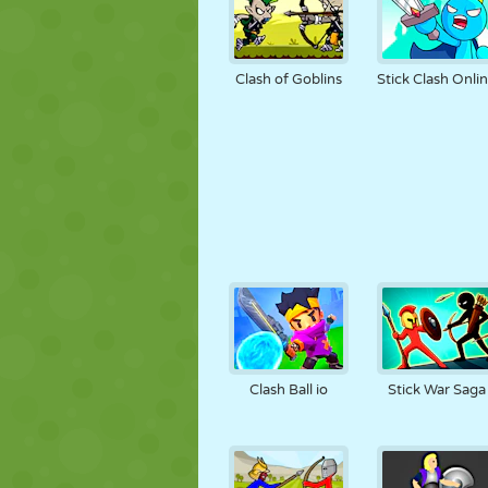
Clash of Goblins
Stick Clash Onli
Clash Ball io
Stick War Saga