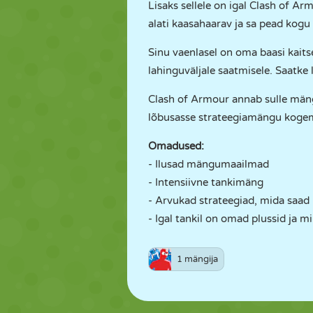
Lisaks sellele on igal Clash of A
alati kaasahaarav ja sa pead kog
Sinu vaenlasel on oma baasi kaitse
lahinguväljale saatmisele. Saatke l
Clash of Armour annab sulle mäng
lõbusasse strateegiamängu kogem
Omadused:
- Ilusad mängumaailmad
- Intensiivne tankimäng
- Arvukad strateegiad, mida saad
- Igal tankil on omad plussid ja m
1 mängija