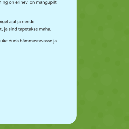
ahing on erinev, on mängupilt
igel ajal ja nende
lt, ja sind tapetakse maha.
i sukelduda hämmastavasse ja