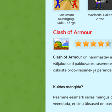
Stickmani
Warlords: Call t
Kuningriigi
Arms
Kokkupõrge
Clash of Armour
Clash of Armour
on hämmastav aja
väljakutseid pakkuvates tasemet
oskuste proovilepanek ja parandam
Kuidas mängida?
Peamine eesmärk selles mängus on
veenduda, et sinu üksused on par