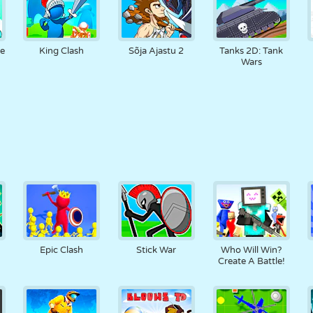
ne
King Clash
Sõja Ajastu 2
Tanks 2D: Tank
Wars
Epic Clash
Stick War
Who Will Win?
Create A Battle!