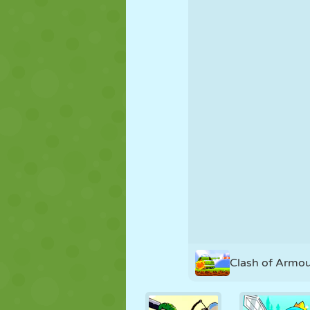
NUKK
PUSLE
REAKTSIOO
STRATEEGIA
TRIKK
TANK
Clash of Armo