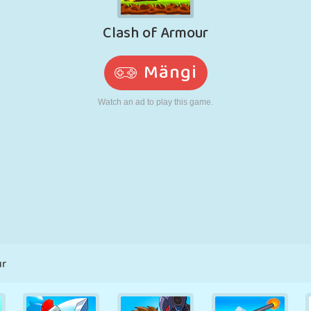
N
RETRO
ROBOT
JOOKSMINE
KOOL
LASKMINE
TENNIS
TRIPS-TRAPS-
PUUTEEKRAAN
TORN
VEOAUTO
TRULL
ur