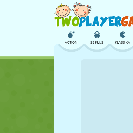
ACTION
SEIKLUS
KLASSIKA
3D
LENNUKID
TULNUKAS
LOSS
MALE
CRAZY
TÜDRUK
GOLF
HÜPPAMINE