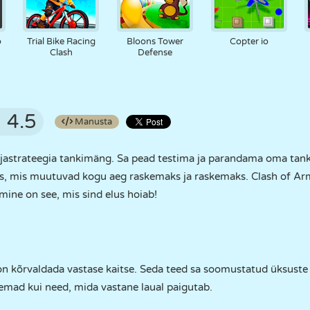
o
Trial Bike Racing
Bloons Tower
Copter io
Clash
Defense
4.5
Manusta
strateegia tankimäng. Sa pead testima ja parandama oma tank
es, mis muutuvad kogu aeg raskemaks ja raskemaks. Clash of A
ine on see, mis sind elus hoiab!
 kõrvaldada vastase kaitse. Seda teed sa soomustatud üksuste 
emad kui need, mida vastane laual paigutab.