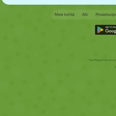
Meie kohta
Abi
Privaatsuspo
TwoPlayerGames.org 
V