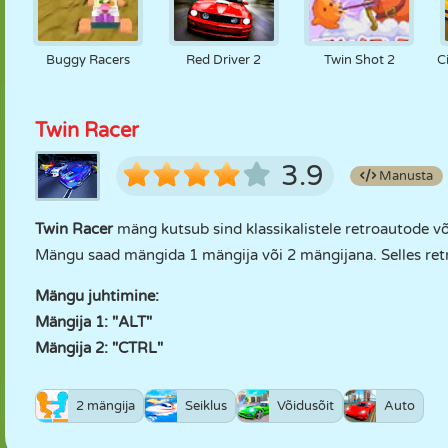
Buggy Racers
Red Driver 2
Twin Shot 2
C
Twin Racer
3.9
Manusta
Twin Racer
mäng kutsub sind klassikalistele retroautode võ
Mängu saad mängida 1 mängija või 2 mängijana. Selles ret
Mängu juhtimine:
Mängija 1: "ALT"
Mängija 2: "CTRL"
2 mängija
Seiklus
Võidusõit
Auto