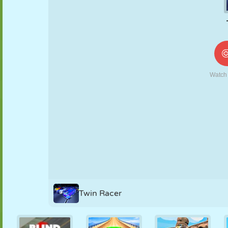
NUKK
PUSLE
REAKTSIOON
RETRO
ROBOT
STRATEEGIA
TRIKK
TANK
TENNIS
TRIPS-TRAPS-
TRULL
Twin Racer