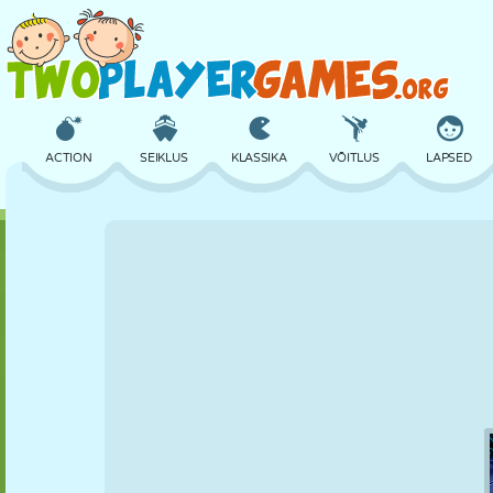
ACTION
SEIKLUS
KLASSIKA
VÕITLUS
LAPSED
3D
LENNUKID
TULNUKAS
TASAKAAL
KORVPALL
LOSS
MALE
CRAZY
KAITSE
DINOSAURUS
TÜDRUK
GOLF
HÜPPAMINE
MATEMAATIKA
LABÜRINT