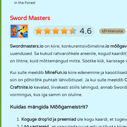
in the Forest
Sword Masters
4.6
Manusta
Swordmasters.io
on kiire, konkurentsivõimeline
.io mõõgav
uuendused. Sa kukud rahvarohkele areenile, kogud kaardilt
on lihtne, kuid mõttemängud mitte. Söötke kiik, karistage va
Kui sulle meeldib
MineFun.io
kiire edenemine ja kaootilise
siin on põhirõhk puhtalt lähivõitlusel. Ja kui sulle meeldib
C
Craftnite.io
kavalad, liivakasti stiilis lahingud, annab Swo
vormingus, kus iga samm on oluline.
Kuidas mängida Mõõgameistrit?
Koguge drop'id ja preemiad
üle kogu kaardi, et tuge
Löö vastaseid
, et saavutada suurt edu ja tõusta kiire