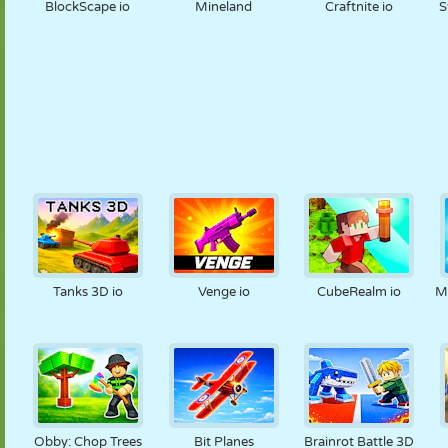
BlockScape io
Mineland
Craftnite io
S
Tanks 3D io
Venge io
CubeRealm io
M
Obby: Chop Trees
Bit Planes
Brainrot Battle 3D