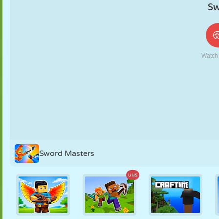
NUKK
PUSLE
REAKTSIOON
RETRO
ROBOT
STRATEEGIA
TRIKK
TANK
TENNIS
TRIPS-TRAPS-
TRULL
Sword Masters
uus