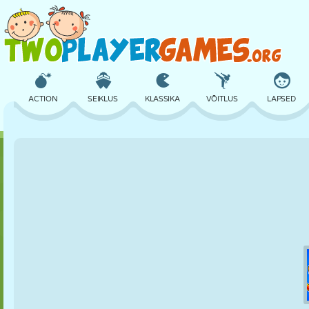
ACTION
SEIKLUS
KLASSIKA
VÕITLUS
LAPSED
3D
LENNUKID
TULNUKAS
TASAKAAL
KORVPALL
LOSS
MALE
CRAZY
KAITSE
DINOSAURUS
TÜDRUK
GOLF
HÜPPAMINE
MATEMAATIKA
LABÜRINT