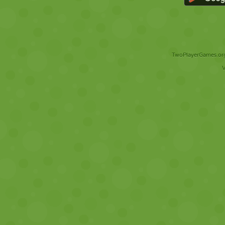
TwoPlayerGames.org 
V