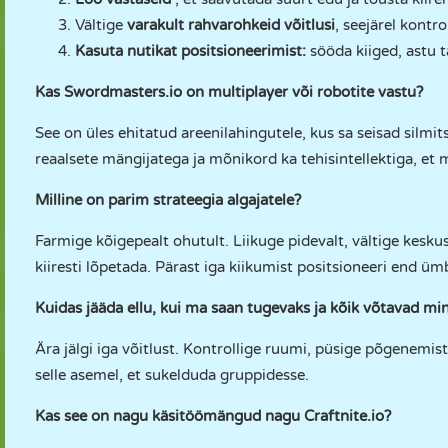
Vältige
varakult rahvarohkeid võitlusi
, seejärel kontr
Kasuta nutikat positsioneerimist:
sööda kiiged, astu t
Kas Swordmasters.io on multiplayer või robotite vastu?
See on üles ehitatud areenilahingutele, kus sa seisad silmit
reaalsete mängijatega ja mõnikord ka tehisintellektiga, et 
Milline on parim strateegia algajatele?
Farmige kõigepealt ohutult. Liikuge pidevalt, vältige keskust
kiiresti lõpetada. Pärast iga kiikumist positsioneeri end üm
Kuidas jääda ellu, kui ma saan tugevaks ja kõik võtavad min
Ära jälgi iga võitlust. Kontrollige ruumi, püsige põgenemist
selle asemel, et sukelduda gruppidesse.
Kas see on nagu käsitöömängud nagu Craftnite.io?