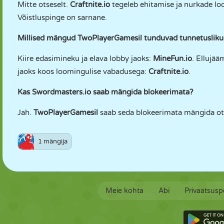
Mitte otseselt.
Craftnite.io
tegeleb ehitamise ja nurkade loo
Võistluspinge on sarnane.
Millised mängud TwoPlayerGamesil tunduvad tunnetusliku
Kiire edasimineku ja elava lobby jaoks:
MineFun.io
. Ellujää
jaoks koos loomingulise vabadusega:
Craftnite.io
.
Kas Swordmasters.io saab mängida blokeerimata?
Jah.
TwoPlayerGamesil
saab seda blokeerimata mängida otse
1 mängija
Meie kohta
Abi
Privaatsuspo