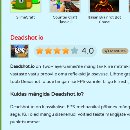
SlimeCraft
Counter Craft
Italian Brainrot Bot
Classic 2
Chase
Deadshot io
4.0
Manusta
Deadshot.io
on TwoPlayerGames'ile mängitav kiire mitmik
vastaste vastu proovile oma refleksid ja osavuse. Lihtne g
toob Deadshot.io uue hingamise FPS-žanrile. Liigu kiiresti
Kuidas mängida Deadshot.io?
Deadshot.io on klassikalisel FPS-mehaanikal põhinev mäng
aega. Kui oled mängu sisenenud, võitled teiste mängijate v
punktisummat.