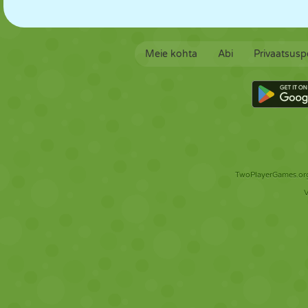
Meie kohta
Abi
Privaatsuspo
TwoPlayerGames.org 
V