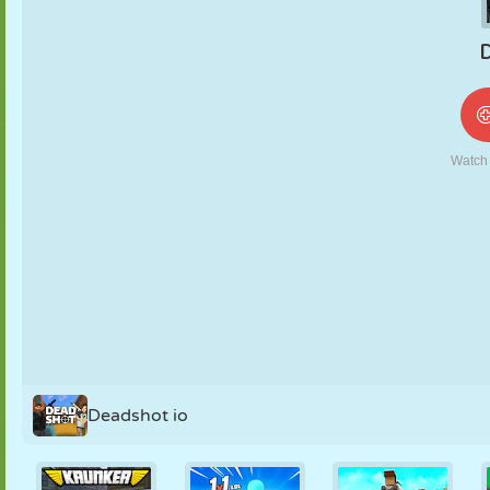
NUKK
PUSLE
REAKTSIOON
RETRO
ROBOT
STRATEEGIA
TRIKK
TANK
TENNIS
TRIPS-TRAPS-
TRULL
Deadshot io