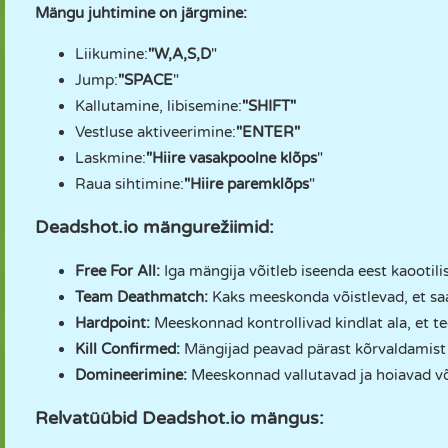
Mängu juhtimine on järgmine:
Liikumine:
"W,A,S,D
"
Jump:
"SPACE
"
Kallutamine, libisemine:
"SHIFT"
Vestluse aktiveerimine:
"ENTER"
Laskmine:
"Hiire vasakpoolne klõps
"
Raua sihtimine:
"Hiire paremklõps
"
Deadshot.io mängurežiimid:
Free For All:
Iga mängija võitleb iseenda eest kaootili
Team Deathmatch:
Kaks meeskonda võistlevad, et sa
Hardpoint:
Meeskonnad kontrollivad kindlat ala, et t
Kill Confirmed:
Mängijad peavad pärast kõrvaldamist 
Domineerimine:
Meeskonnad vallutavad ja hoiavad v
Relvatüübid Deadshot.io mängus: