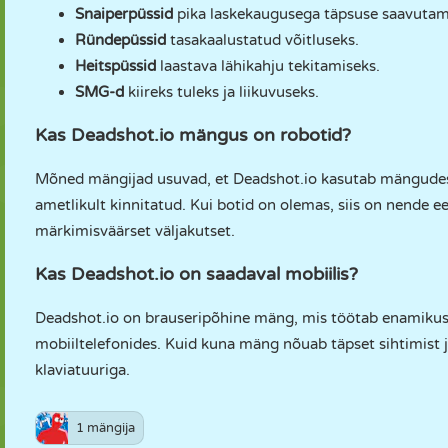
Snaiperpüssid
pika laskekaugusega täpsuse saavutam
Ründepüssid
tasakaalustatud võitluseks.
Heitspüssid
laastava lähikahju tekitamiseks.
SMG-d
kiireks tuleks ja liikuvuseks.
Kas Deadshot.io mängus on robotid?
Mõned mängijad usuvad, et Deadshot.io kasutab mängudes AI
ametlikult kinnitatud. Kui botid on olemas, siis on nende 
märkimisväärset väljakutset.
Kas Deadshot.io on saadaval mobiilis?
Deadshot.io on brauseripõhine mäng, mis töötab enamikus s
mobiiltelefonides. Kuid kuna mäng nõuab täpset sihtimist ja
klaviatuuriga.
1 mängija