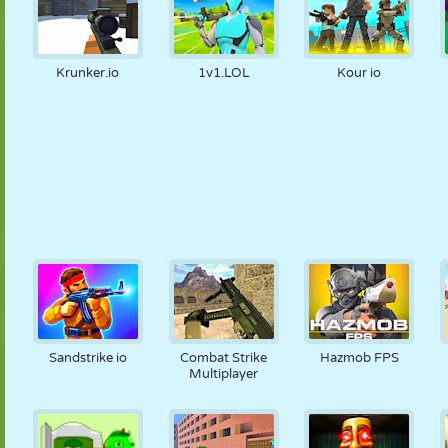
Krunker.io
1v1.LOL
Kour io
Sandstrike io
Combat Strike
Hazmob FPS
Multiplayer