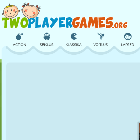
ACTION
SEIKLUS
KLASSIKA
VÕITLUS
LAPSED
3D
LENNUKID
TULNUKAS
TASAKAAL
KORVPALL
LOSS
MALE
CRAZY
KAITSE
DINOSAURUS
TÜDRUK
GOLF
HÜPPAMINE
MATEMAATIKA
LABÜRINT