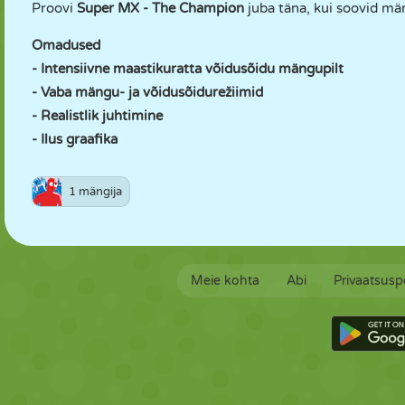
Proovi
Super MX - The Champion
juba täna, kui soovid m
Omadused
- Intensiivne maastikuratta võidusõidu mängupilt
- Vaba mängu- ja võidusõidurežiimid
- Realistlik juhtimine
- Ilus graafika
1 mängija
Meie kohta
Abi
Privaatsuspo