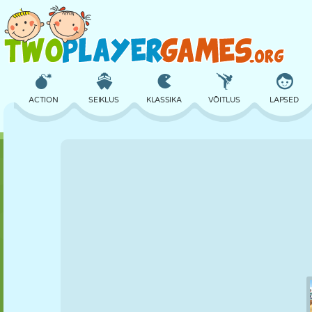
ACTION
SEIKLUS
KLASSIKA
VÕITLUS
LAPSED
3D
LENNUKID
TULNUKAS
TASAKAAL
KORVPALL
LOSS
MALE
CRAZY
KAITSE
DINOSAURUS
TÜDRUK
GOLF
HÜPPAMINE
MATEMAATIKA
LABÜRINT