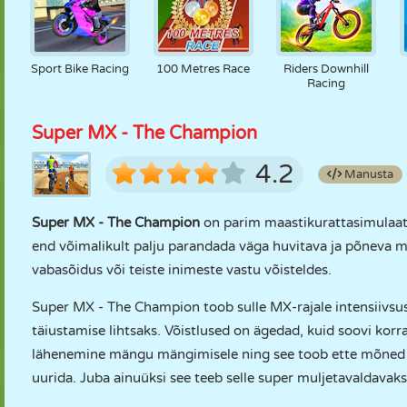
Sport Bike Racing
100 Metres Race
Riders Downhill
Racing
Super MX - The Champion
4.2
Manusta
Super MX - The Champion
on parim maastikurattasimulaa
end võimalikult palju parandada väga huvitava ja põneva 
vabasõidus või teiste inimeste vastu võisteldes.
Super MX - The Champion toob sulle MX-rajale intensiivsuse,
täiustamise lihtsaks. Võistlused on ägedad, kuid soovi korra
lähenemine mängu mängimisele ning see toob ette mõne
uurida. Juba ainuüksi see teeb selle super muljetavaldavak