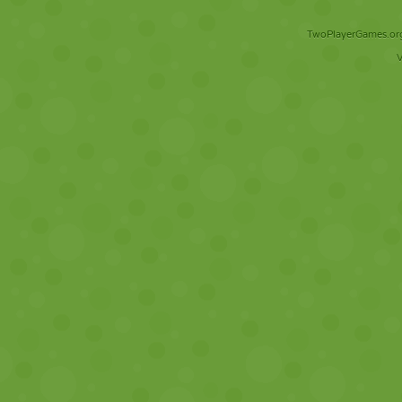
TwoPlayerGames.org 
V