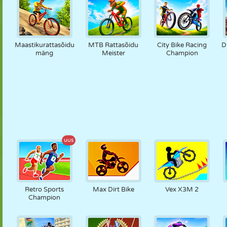
Maastikurattasõidu
MTB Rattasõidu
City Bike Racing
D
mäng
Meister
Champion
uus
Retro Sports
Max Dirt Bike
Vex X3M 2
Champion