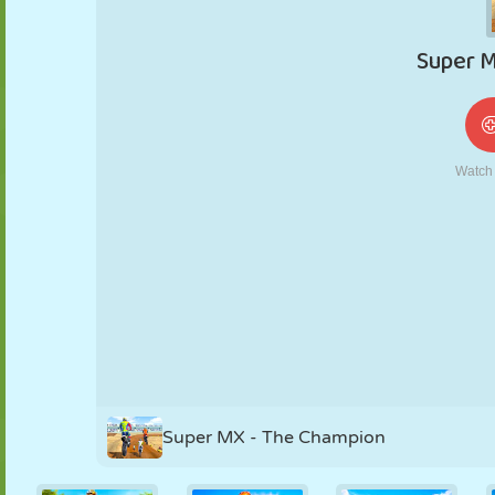
NUKK
PUSLE
REAKTSIOON
RETRO
ROBOT
STRATEEGIA
TRIKK
TANK
TENNIS
TRIPS-TRAPS-
TRULL
Super MX - The Champion