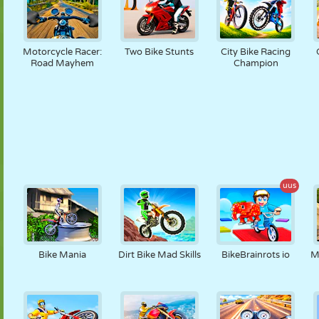
Motorcycle Racer:
Two Bike Stunts
City Bike Racing
Road Mayhem
Champion
uus
Bike Mania
Dirt Bike Mad Skills
BikeBrainrots io
M