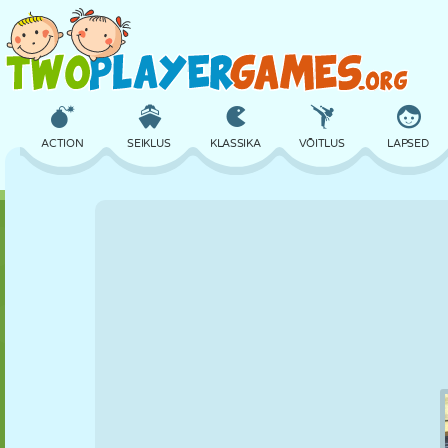
ACTION
SEIKLUS
KLASSIKA
VÕITLUS
LAPSED
3D
LENNUKID
TULNUKAS
TASAKAAL
KORVPALL
LOSS
MALE
CRAZY
KAITSE
DINOSAURUS
TÜDRUK
GOLF
HÜPPAMINE
MATEMAATIKA
LABÜRINT