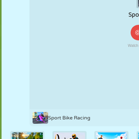
NUKK
PUSLE
REAKTSIOON
RETRO
ROBOT
STRATEEGIA
TRIKK
TANK
TENNIS
TRIPS-TRAPS-
TRULL
Sport Bike Racing