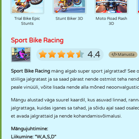
Trial Bike Epic
Stunt Biker 3D
Moto Road Rash
Stunts
3D
Sport Bike Racing
4.4
Manusta
Sport Bike Racing
mäng algab super sport jalgrattad! See 
stiiliga jalgratast ja sa saad pärast nende ostmist teha ne
peale vinüüli, võite lisada nende alla mõned neoonvalgustid
Mängu alustad väga suurel kaardil, kus asuvad linnad, rann
jalgrattaga, kuidas iganes sa tahad, ja sõidu ajal saad osal
et avada jalgrattaid ja nende kohandamisvõimalusi.
Mängujuhtimine:
Liikumine: "W,A,S,D"