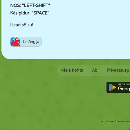
NOS: "LEFT-SHIFT"
Käsipidur: "SPACE"
Head sõitu!
1 mängija
Meie kohta
Abi
Privaatsuspo
TwoPlayerGames.org 
V