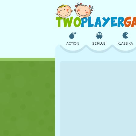
ACTION
SEIKLUS
KLASSIKA
3D
LENNUKID
TULNUKAS
LOSS
MALE
CRAZY
TÜDRUK
GOLF
HÜPPAMINE