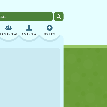
3-4 MÄNGIJAT
1 MÄNGIJA
ROHKEM
BOMBER
BRAUSER
AUTO
LENDAMINE
TOIT
LÕBU
PIXEL ART
PLATVORM
BASSEIN