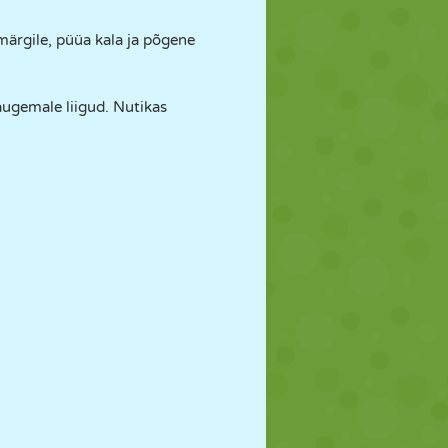
tmärgile, püüa kala ja põgene
augemale liigud. Nutikas