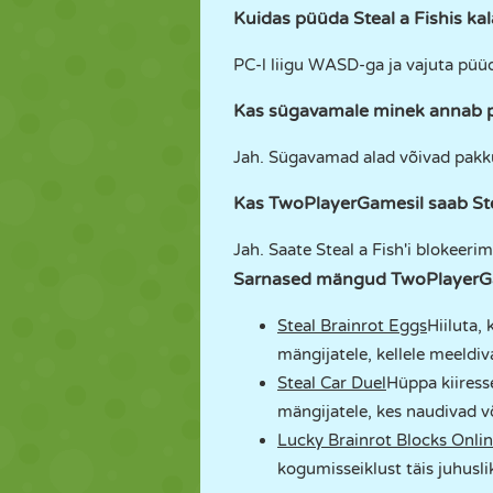
Kuidas püüda Steal a Fishis kal
PC-l liigu WASD-ga ja vajuta püüd
Kas sügavamale minek annab 
Jah. Sügavamad alad võivad pakku
Kas TwoPlayerGamesil saab Ste
Jah. Saate Steal a Fish'i blokee
Sarnased mängud TwoPlayerGa
Steal Brainrot Eggs
Hiiluta,
mängijatele, kellele meeldi
Steal Car Duel
Hüppa kiiress
mängijatele, kes naudivad v
Lucky Brainrot Blocks Onli
kogumisseiklust täis juhusl