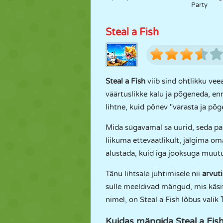
Party
Steal a Fish
Steal a Fish
viib sind ohtlikku vee
väärtuslikke kalu ja põgeneda, en
lihtne, kuid põnev "varasta ja põg
Mida sügavamal sa uurid, seda pa
liikuma ettevaatlikult, jälgima o
alustada, kuid iga jooksuga muut
Tänu lihtsale juhtimisele nii
arvuti
sulle meeldivad mängud, mis käsi
nimel, on Steal a Fish lõbus valik
Kuidas mängida Steal a Fish