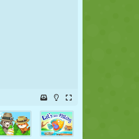
JALGPALL
KOSMOS
KRIIPSUJUKU
SÕDA
MAADLUS
ZOMBIE