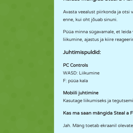
Avasta veealust piirkonda ja otsi 
enne, kui oht jõuab sinuni.
Püüa minna sügavamale, et leida v
liikumine, ajastus ja kiire reageeri
Juhtimispuldid:
PC Controls
WASD: Liikumine
F: püüa kala
Mobiili juhtimine
Kasutage liikumiseks ja tegutsemi
Kas ma saan mängida Steal a Fi
Jah. Mäng toetab ekraanil olevat