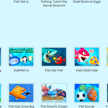
Fish Eat io
Fishing: Catch the
Steal Brainrot Eggs
Secret Brainrot
g
Stabfish.io
Fish Eat Fish
Kala Sööb Kala
e
Fish Eat Grow Big
The Smurfs Ocean
Pet Soccer
F