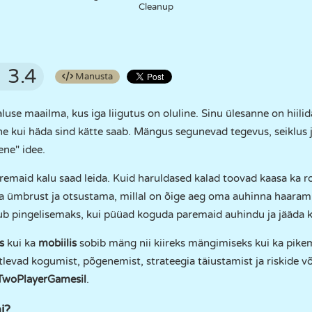
Cleanup
3.4
Manusta
aluse maailma, kus iga liigutus on oluline. Sinu ülesanne on hiili
ne kui häda sind kätte saab. Mängus segunevad tegevus, seiklus
ene" idee.
remaid kalu saad leida. Kuid haruldased kalad toovad kaasa ka 
ma ümbrust ja otsustama, millal on õige aeg oma auhinna haaramis
ub pingelisemaks, kui püüad koguda paremaid auhindu ja jääda 
s
kui ka
mobiilis
sobib mäng nii kiireks mängimiseks kui ka pikem
tlevad kogumist, põgenemist, strateegia täiustamist ja riskide
TwoPlayerGamesil
.
i?