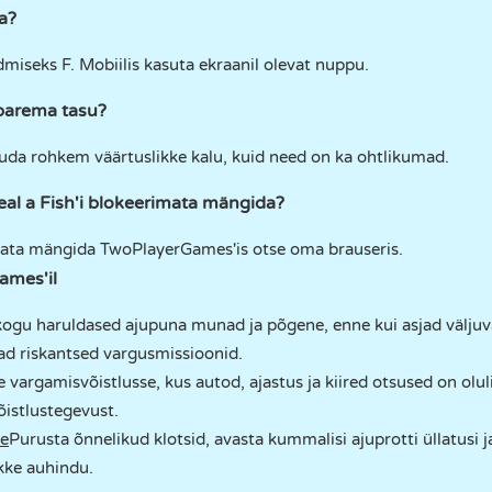
a?
miseks F. Mobiilis kasuta ekraanil olevat nuppu.
parema tasu?
da rohkem väärtuslikke kalu, kuid need on ka ohtlikumad.
al a Fish'i blokeerimata mängida?
rimata mängida TwoPlayerGames'is otse oma brauseris.
mes'il
 kogu haruldased ajupuna munad ja põgene, enne kui asjad väljuva
vad riskantsed vargusmissioonid.
e vargamisvõistlusse, kus autod, ajastus ja kiired otsused on olu
õistlustegevust.
ne
Purusta õnnelikud klotsid, avasta kummalisi ajuprotti üllatusi j
ikke auhindu.