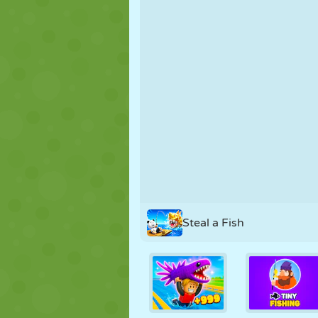
NUKK
PUSLE
REAKTSIOO
STRATEEGIA
TRIKK
TANK
Steal a Fish