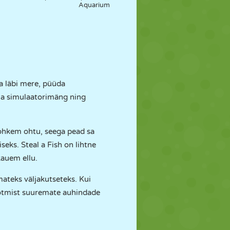
Aquarium
da läbi mere, püüda
 ja simulaatorimäng ning
rohkem ohtu, seega pead sa
eks. Steal a Fish on lihtne
kauem ellu.
ateks väljakutseteks. Kui
 võtmist suuremate auhindade