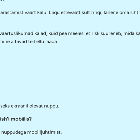
varastamist väärt kalu. Liigu ettevaatlikult ringi, lähene oma sih
äärtuslikumad kalad, kuid pea meeles, et risk suureneb, mida k
mine aitavad teil ellu jääda.
seks ekraanil olevat nuppu.
sh'i mobiilis?
e nuppudega mobiiljuhtimist.