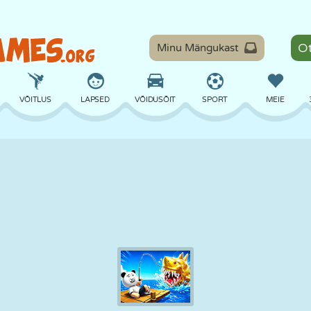
Minu Mängukast
VÕITLUS
LAPSED
VÕIDUSÕIT
SPORT
MEIE
TASAKAAL
KORVPALL
LAHING
PILJARD
LAUAMÄNGUD
KAITSE
DINOSAURUS
SÕITMINE
ÕPE
PÕGENEMINE
MATEMAATIKA
LABÜRINT
KOLETISED
MOOTORRATAS
ONLINE