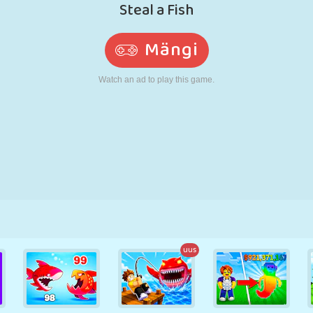
N
RETRO
ROBOT
JOOKSMINE
KOOL
LASKMINE
TENNIS
TRIPS-TRAPS-
PUUTEEKRAAN
TORN
VEOAUTO
TRULL
uus