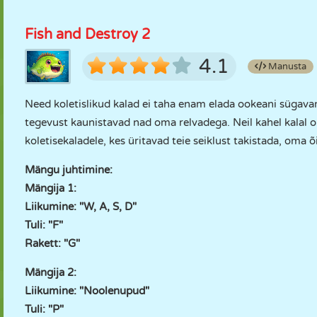
Fish and Destroy 2
4.1
Manusta
Need koletislikud kalad ei taha enam elada ookeani sügavam
tegevust kaunistavad nad oma relvadega. Neil kahel kalal on
koletisekaladele, kes üritavad teie seiklust takistada, oma 
Mängu juhtimine:
Mängija 1:
Liikumine: "W, A, S, D"
Tuli: "F"
Rakett: "G"
Mängija 2:
Liikumine: "Noolenupud"
Tuli: "P"