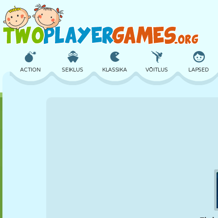
ACTION
SEIKLUS
KLASSIKA
VÕITLUS
LAPSED
3D
LENNUKID
TULNUKAS
TASAKAAL
KORVPALL
LOSS
MALE
CRAZY
KAITSE
DINOSAURUS
TÜDRUK
GOLF
HÜPPAMINE
MATEMAATIKA
LABÜRINT