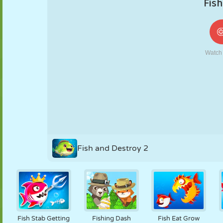
NUKK
PUSLE
REAKTSIOON
RETRO
ROBOT
STRATEEGIA
TRIKK
TANK
TENNIS
TRIPS-TRAPS-
TRULL
Fish and Destroy 2
Fish Stab Getting
Fishing Dash
Fish Eat Grow