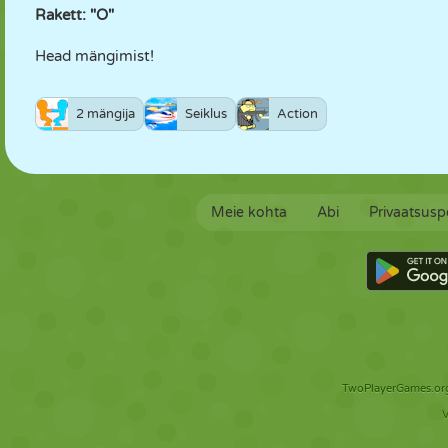
Rakett: "O"
Head mängimist!
2 mängija
Seiklus
Action
Meie kohta
Abi
Privaatsuspo
TwoPlayerGames.org 
V