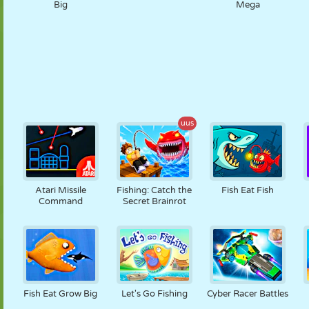
Big
Mega
uus
Atari Missile
Fishing: Catch the
Fish Eat Fish
Command
Secret Brainrot
Fish Eat Grow Big
Let's Go Fishing
Cyber Racer Battles