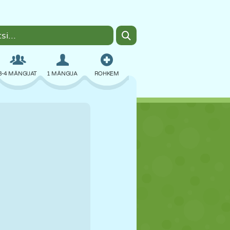
3-4 MÄNGIJAT
1 MÄNGIJA
ROHKEM
BOMBER
BRAUSER
AUTO
LENDAMINE
TOIT
LÕBU
PIXEL ART
PLATVORM
BASSEIN