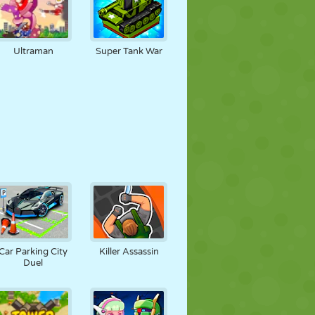
Ultraman
Super Tank War
Car Parking City
Killer Assassin
Duel