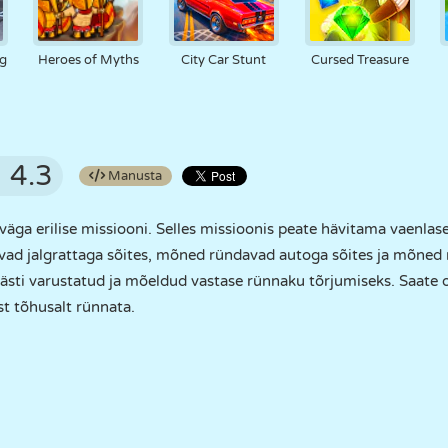
ng
Heroes of Myths
City Car Stunt
Cursed Treasure
4.3
Manusta
ga erilise missiooni. Selles missioonis peate hävitama vaenlase põ
ad jalgrattaga sõites, mõned ründavad autoga sõites ja mõned 
hästi varustatud ja mõeldud vastase rünnaku tõrjumiseks. Saat
st tõhusalt rünnata.