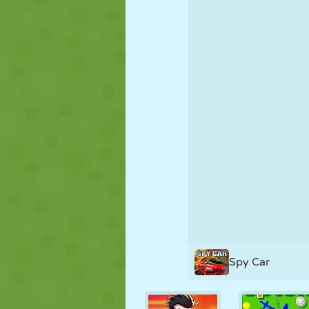
NUKK
PUSLE
REAKTSIOO
STRATEEGIA
TRIKK
TANK
Spy Car