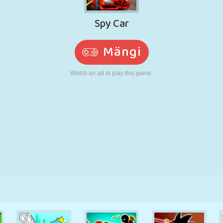
N
RETRO
ROBOT
JOOKSMINE
KOOL
LASKMINE
TENNIS
TRIPS-TRAPS-
PUUTEEKRAAN
TORN
VEOAUTO
TRULL