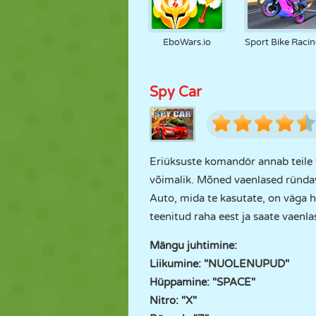
EboWars.io
Sport Bike Raci
Spy Car
Eriüksuste komandör annab teile vä
võimalik. Mõned vaenlased ründav
Auto, mida te kasutate, on väga 
teenitud raha eest ja saate vaenla
Mängu juhtimine:
Liikumine: "NUOLENUPUD"
Hüppamine: "SPACE"
Nitro: "X"