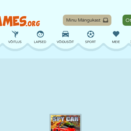
Minu Mängukast
VÕITLUS
LAPSED
VÕIDUSÕIT
SPORT
MEIE
TASAKAAL
KORVPALL
LAHING
PILJARD
LAUAMÄNGUD
KAITSE
DINOSAURUS
SÕITMINE
ÕPE
PÕGENEMINE
MATEMAATIKA
LABÜRINT
KOLETISED
MOOTORRATAS
ONLINE