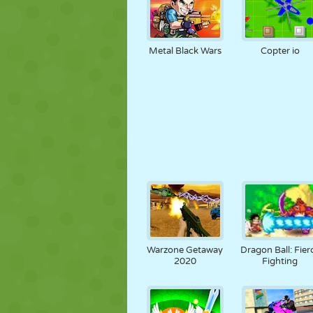
Metal Black Wars
Copter io
Warzone Getaway
Dragon Ball: Fier
2020
Fighting