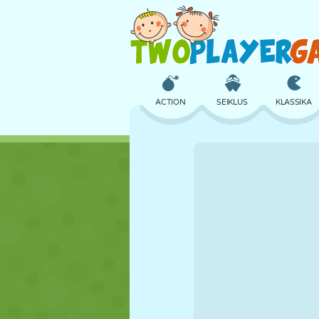
ACTION
SEIKLUS
KLASSIKA
3D
LENNUKID
TULNUKAS
LOSS
MALE
CRAZY
TÜDRUK
GOLF
HÜPPAMINE