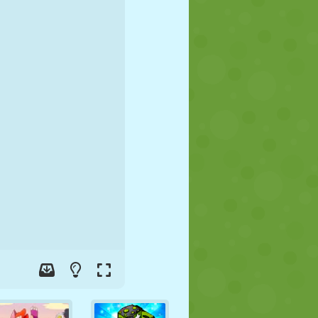
JALGPALL
KOSMOS
KRIIPSUJUKU
SÕDA
MAADLUS
ZOMBIE