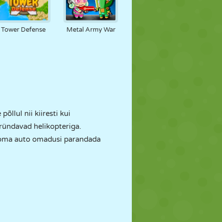
Tower Defense
Metal Army War
llul nii kiiresti kui
ründavad helikopteriga.
e oma auto omadusi parandada