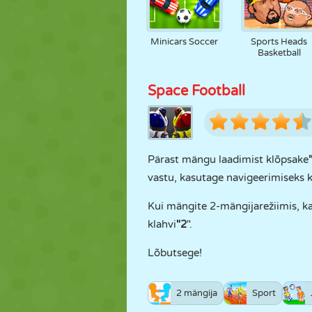
Minicars Soccer
Sports Heads
Basketball
Space Football
Pärast mängu laadimist klõpsake
vastu, kasutage navigeerimiseks 
Kui mängite 2-mängijarežiimis, k
klahvi
"2
".
Lõbutsege!
2 mängija
Sport