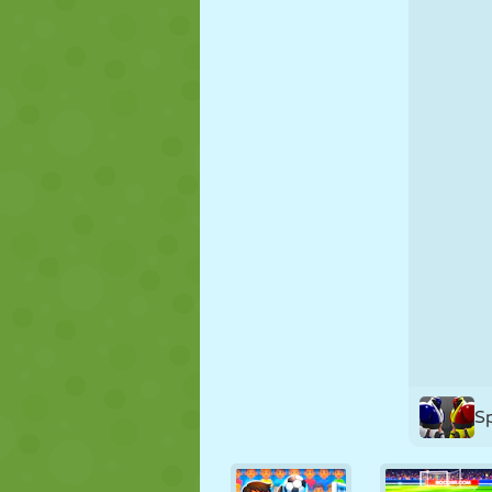
NUKK
PUSLE
REAKTSIOO
STRATEEGIA
TRIKK
TANK
S