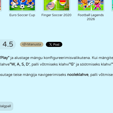
Euro Soccer Cup
Finger Soccer 2020
Football Legends
2026
4.5
Manusta
"Play"
ja alustage mängu konfigureerimisvalikutena. Kui mängite
klahve
"W, A, S, D
", palli võtmiseks klahvi
"G
" ja söötmiseks klahvi
asutage teise mängija navigeerimiseks
nooleklahve
, palli võtmis
Jalgpall