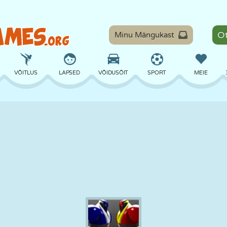
Minu Mängukast
VÕITLUS
LAPSED
VÕIDUSÕIT
SPORT
MEIE
TASAKAAL
KORVPALL
LAHING
PILJARD
LAUAMÄNGUD
KAITSE
DINOSAURUS
SÕITMINE
ÕPE
PÕGENEMINE
MATEMAATIKA
LABÜRINT
KOLETISED
MOOTORRATAS
ONLINE