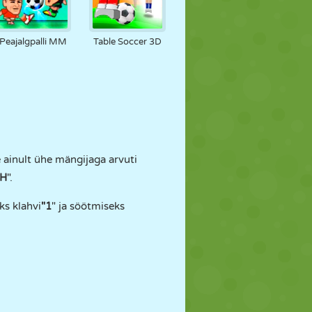
Peajalgpalli MM
Table Soccer 3D
 ainult ühe mängijaga arvuti
"H
".
eks klahvi
"1
" ja söötmiseks