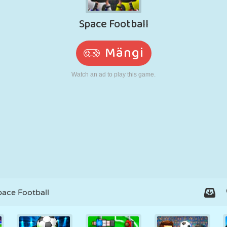
N
RETRO
ROBOT
JOOKSMINE
KOOL
LASKMINE
TENNIS
TRIPS-TRAPS-
PUUTEEKRAAN
TORN
VEOAUTO
TRULL
pace Football