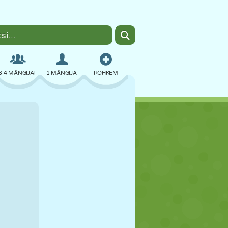
3-4 MÄNGIJAT
1 MÄNGIJA
ROHKEM
BOMBER
BRAUSER
AUTO
LENDAMINE
TOIT
LÕBU
PIXEL ART
PLATVORM
BASSEIN