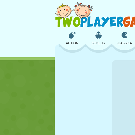
ACTION
SEIKLUS
KLASSIKA
3D
LENNUKID
TULNUKAS
LOSS
MALE
CRAZY
TÜDRUK
GOLF
HÜPPAMINE