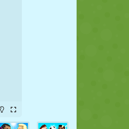
JALGPALL
KOSMOS
KRIIPSUJUKU
SÕDA
MAADLUS
ZOMBIE