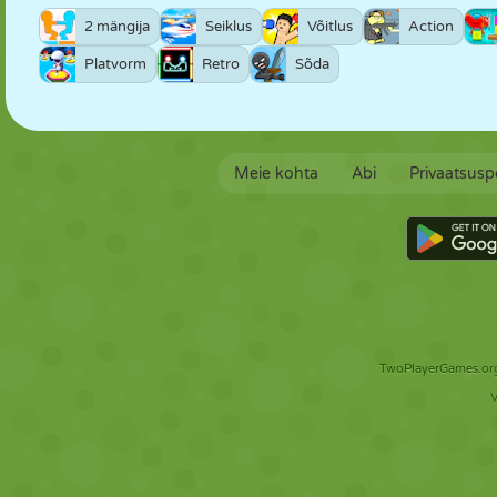
2 mängija
Seiklus
Võitlus
Action
Platvorm
Retro
Sõda
Meie kohta
Abi
Privaatsuspo
TwoPlayerGames.org 
V