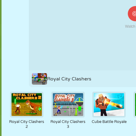
NUKK
PUSLE
REAKTSIOON
RETRO
ROBOT
STRATEEGIA
TRIKK
TANK
TENNIS
TRIPS-TRAPS-
TRULL
Royal City Clashers
Royal City Clashers
Royal City Clashers
Cube Battle Royale
2
3