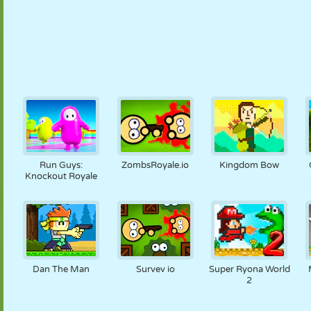
Run Guys:
ZombsRoyale.io
Kingdom Bow
Knockout Royale
Dan The Man
Survev io
Super Ryona World
2