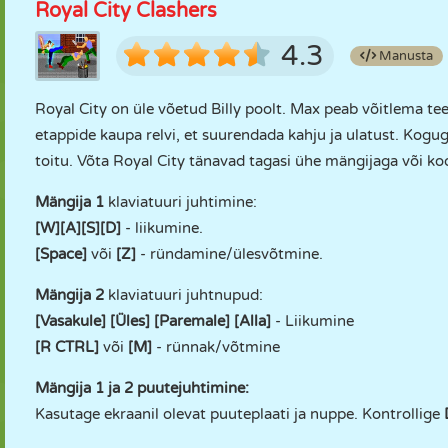
Royal City Clashers
4.3
Manusta
Royal City on üle võetud Billy poolt. Max peab võitlema te
etappide kaupa relvi, et suurendada kahju ja ulatust. Kogug
toitu. Võta Royal City tänavad tagasi ühe mängijaga või 
Mängija 1
klaviatuuri juhtimine:
[W][A][S][D]
- liikumine.
[Space]
või
[Z]
- ründamine/ülesvõtmine.
Mängija 2
klaviatuuri juhtnupud:
[Vasakule] [Üles] [Paremale] [Alla]
- Liikumine
[R CTRL]
või
[M]
- rünnak/võtmine
Mängija 1 ja 2 puutejuhtimine:
Kasutage ekraanil olevat puuteplaati ja nuppe. Kontrollige