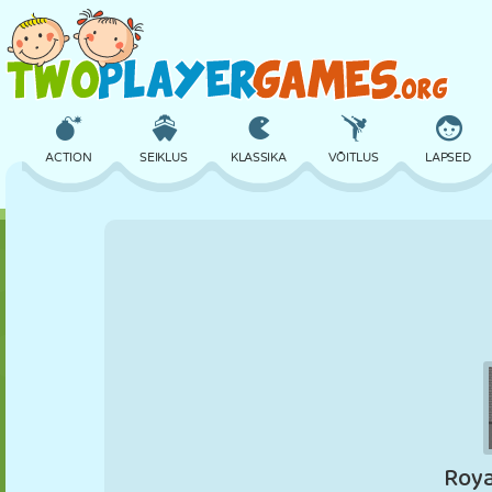
ACTION
SEIKLUS
KLASSIKA
VÕITLUS
LAPSED
3D
LENNUKID
TULNUKAS
TASAKAAL
KORVPALL
LOSS
MALE
CRAZY
KAITSE
DINOSAURUS
TÜDRUK
GOLF
HÜPPAMINE
MATEMAATIKA
LABÜRINT