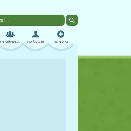
3-4 MÄNGIJAT
1 MÄNGIJA
ROHKEM
BOMBER
BRAUSER
AUTO
LENDAMINE
TOIT
LÕBU
PIXEL ART
PLATVORM
BASSEIN