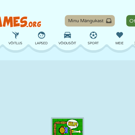
Minu Mängukast
VÕITLUS
LAPSED
VÕIDUSÕIT
SPORT
MEIE
TASAKAAL
KORVPALL
LAHING
PILJARD
LAUAMÄNGUD
KAITSE
DINOSAURUS
SÕITMINE
ÕPE
PÕGENEMINE
MATEMAATIKA
LABÜRINT
KOLETISED
MOOTORRATAS
ONLINE