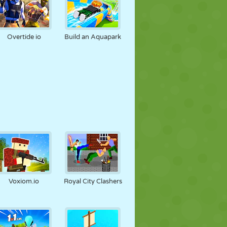
Overtide io
Build an Aquapark
Voxiom.io
Royal City Clashers