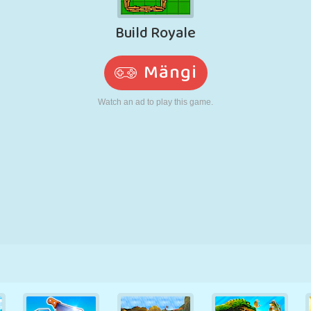
N
RETRO
ROBOT
JOOKSMINE
KOOL
LASKMINE
TENNIS
TRIPS-TRAPS-
PUUTEEKRAAN
TORN
VEOAUTO
TRULL