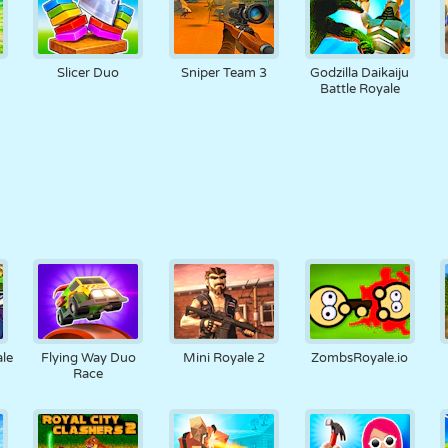
Slicer Duo
Sniper Team 3
Godzilla Daikaiju
Battle Royale
le
Flying Way Duo
Mini Royale 2
ZombsRoyale.io
Race