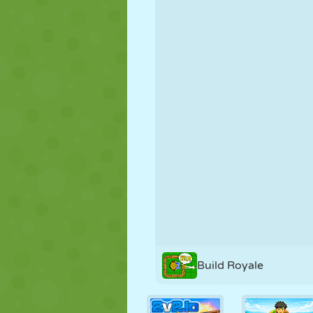
NUKK
PUSLE
REAKTSIOO
STRATEEGIA
TRIKK
TANK
Build Royale