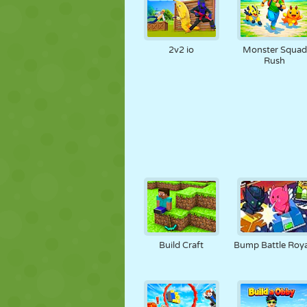
2v2 io
Monster Squad
Rush
Build Craft
Bump Battle Roya