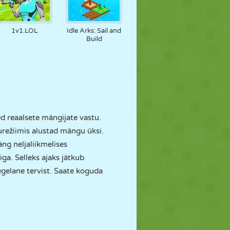
1v1.LOL
Idle Arks: Sail and
Build
 reaalsete mängijate vastu.
režiimis alustad mängu üksi.
g neljaliikmelises
a. Selleks ajaks jätkub
egelane tervist. Saate koguda