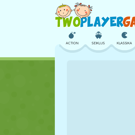
ACTION
SEIKLUS
KLASSIKA
3D
LENNUKID
TULNUKAS
LOSS
MALE
CRAZY
TÜDRUK
GOLF
HÜPPAMINE