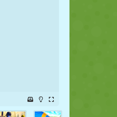
JALGPALL
KOSMOS
KRIIPSUJUKU
SÕDA
MAADLUS
ZOMBIE