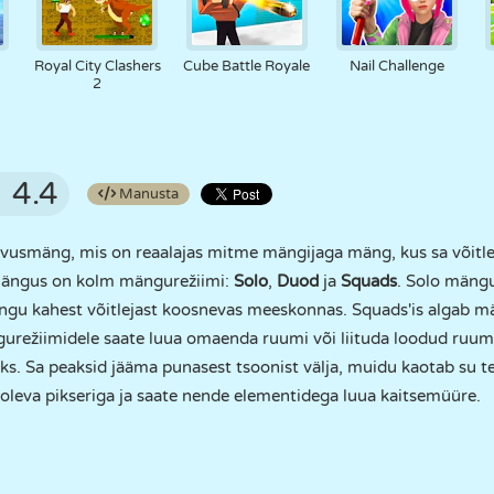
Royal City Clashers
Cube Battle Royale
Nail Challenge
2
4.4
Manusta
usmäng, mis on reaalajas mitme mängijaga mäng, kus sa võitled
ängus on kolm mängurežiimi:
Solo
,
Duod
ja
Squads
. Solo mängu
u kahest võitlejast koosnevas meeskonnas. Squads'is algab män
režiimidele saate luua omaenda ruumi või liituda loodud ruumig
s. Sa peaksid jääma punasest tsoonist välja, muidu kaotab su t
s oleva pikseriga ja saate nende elementidega luua kaitsemüüre.