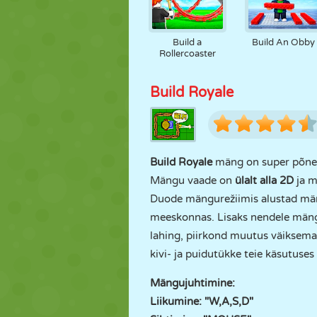
Build a
Build An Obby
Rollercoaster
Build Royale
Build Royale
mäng on super põnev
Mängu vaade on
ülalt alla 2D
ja m
Duode mängurežiimis alustad mäng
meeskonnas. Lisaks nendele mängu
lahing, piirkond muutus väiksemak
kivi- ja puidutükke teie käsutuse
Mängujuhtimine:
Liikumine: "W,A,S,D"