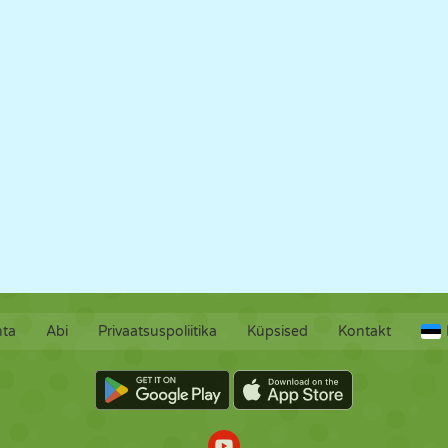
hta
Abi
Privaatsuspoliitika
Küpsised
Kontakt