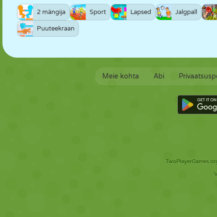
2 mängija
Sport
Lapsed
Jalgpall
Puuteekraan
Meie kohta
Abi
Privaatsuspo
TwoPlayerGames.org 
V