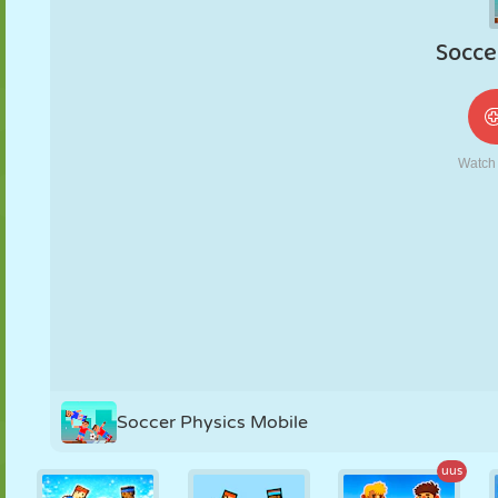
NUKK
PUSLE
REAKTSIOON
RETRO
ROBOT
STRATEEGIA
TRIKK
TANK
TENNIS
TRIPS-TRAPS-
TRULL
Soccer Physics Mobile
uus