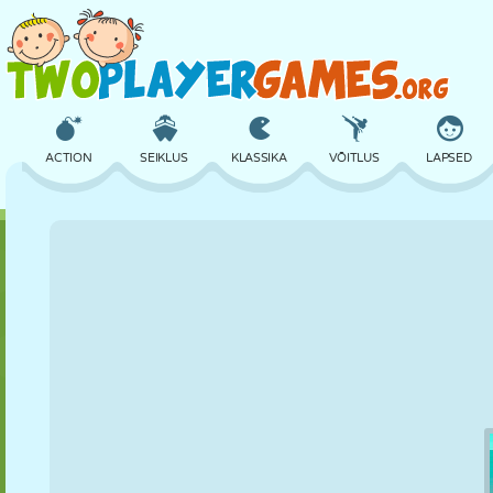
ACTION
SEIKLUS
KLASSIKA
VÕITLUS
LAPSED
3D
LENNUKID
TULNUKAS
TASAKAAL
KORVPALL
LOSS
MALE
CRAZY
KAITSE
DINOSAURUS
TÜDRUK
GOLF
HÜPPAMINE
MATEMAATIKA
LABÜRINT