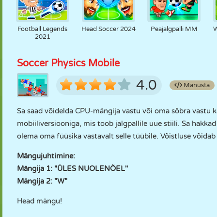
Football Legends
Head Soccer 2024
Peajalgpalli MM
W
2021
Soccer Physics Mobile
4.0
Manusta
Sa saad võidelda CPU-mängija vastu või oma sõbra vastu k
mobiiliversiooniga, mis toob jalgpallile uue stiili. Sa hak
olema oma füüsika vastavalt selle tüübile. Võistluse võidab
Mängujuhtimine:
Mängija 1: "ÜLES NUOLENÕEL"
Mängija 2: "W"
Head mängu!