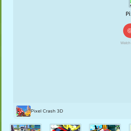
NUKK
PUSLE
REAKTSIOON
RETRO
ROBOT
STRATEEGIA
TRIKK
TANK
TENNIS
TRIPS-TRAPS-
TRULL
Pixel Crash 3D