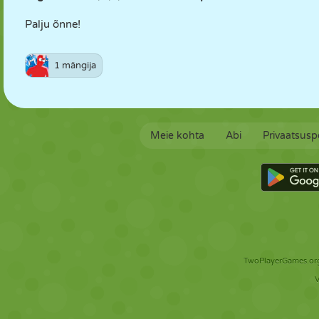
Palju õnne!
1 mängija
Meie kohta
Abi
Privaatsuspo
TwoPlayerGames.org 
V