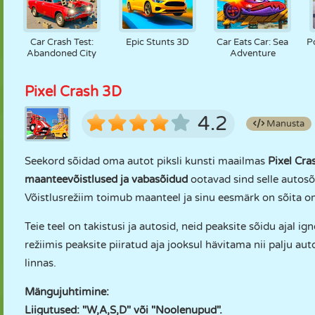
Car Crash Test:
Epic Stunts 3D
Car Eats Car: Sea
P
Abandoned City
Adventure
Pixel Crash 3D
4.2
Manusta
Seekord sõidad oma autot piksli kunsti maailmas
Pixel Cr
maanteevõistlused ja vabasõidud
ootavad sind selle autos
Võistlusrežiim toimub maanteel ja sinu eesmärk on sõita om
Teie teel on takistusi ja autosid, neid peaksite sõidu ajal i
režiimis peaksite piiratud aja jooksul hävitama nii palju a
linnas.
Mängujuhtimine:
Liigutused: "W,A,S,D" või "Noolenupud".