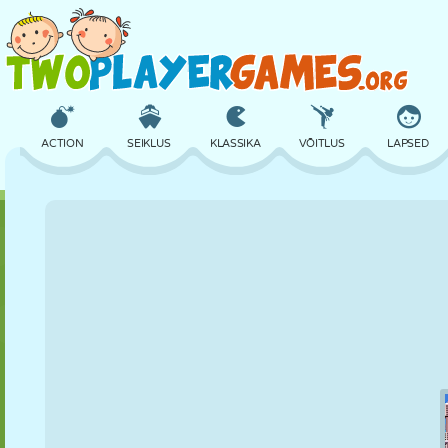
ACTION
SEIKLUS
KLASSIKA
VÕITLUS
LAPSED
3D
LENNUKID
TULNUKAS
TASAKAAL
KORVPALL
LOSS
MALE
CRAZY
KAITSE
DINOSAURUS
TÜDRUK
GOLF
HÜPPAMINE
MATEMAATIKA
LABÜRINT