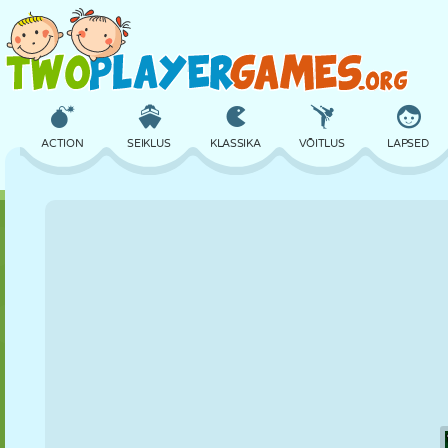
ACTION
SEIKLUS
KLASSIKA
VÕITLUS
LAPSED
3D
LENNUKID
TULNUKAS
TASAKAAL
KORVPALL
LOSS
MALE
CRAZY
KAITSE
DINOSAURUS
TÜDRUK
GOLF
HÜPPAMINE
MATEMAATIKA
LABÜRINT