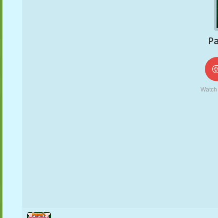
NUKK
PUSLE
REAKTSIOON
RETRO
ROBOT
STRATEEGIA
TRIKK
TANK
TENNIS
TRIPS-TRAPS-
TRULL