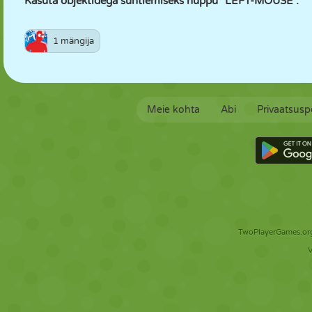
Kasuta objektidega suhtlemiseks nuppu "LEFT-MOUSE".
1 mängija
Meie kohta
Abi
Privaatsuspo
TwoPlayerGames.org 
V