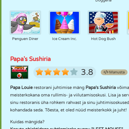
Doggeria
Penguen Diner
Ice Cream Inc.
Hot Dog Bush
Papa's Sushiria
3.8
Manusta
Papa Louie
restorani juhtimise mäng
Papa's Sushiria
võimal
meisterkokana oma rullimis- ja viilutamisoskusi. Lisa ja s
sinu restoranis üha rohkem rahvast ja sinu juhtimisoskused
kohandada seda. Tõesta, et oled nüüd meisterkokk ja juht!
Kuidas mängida?