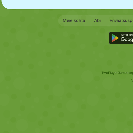
Meie kohta
Abi
Privaatsuspo
TwoPlayerGames.org 
V