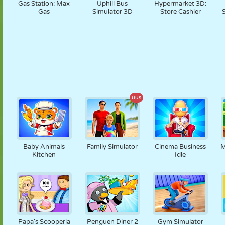
Gas Station: Max
Uphill Bus
Hypermarket 3D:
Gas
Simulator 3D
Store Cashier
uus
Baby Animals
Family Simulator
Cinema Business
M
Kitchen
Idle
Papa's Scooperia
Penguen Diner 2
Gym Simulator