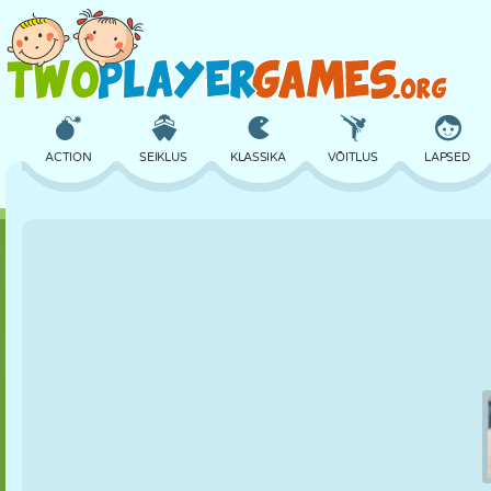
ACTION
SEIKLUS
KLASSIKA
VÕITLUS
LAPSED
3D
LENNUKID
TULNUKAS
TASAKAAL
KORVPALL
LOSS
MALE
CRAZY
KAITSE
DINOSAURUS
TÜDRUK
GOLF
HÜPPAMINE
MATEMAATIKA
LABÜRINT