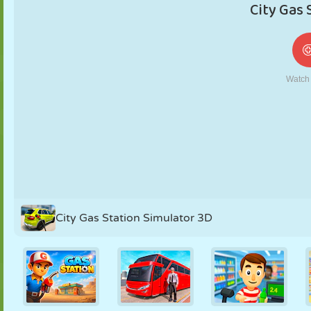
NUKK
PUSLE
REAKTSIOON
RETRO
ROBOT
STRATEEGIA
TRIKK
TANK
TENNIS
TRIPS-TRAPS-
TRULL
City Gas Station Simulator 3D