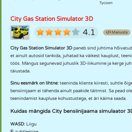
Tycoon
City Gas Station Simulator 3D
4.1
Manusta
City Gas Station Simulator 3D
paneb sind juhtima hõivatud t
et ainult autosid tankida, juhatad ka väikest kauplust, teen
töös. Mängus segunevad juhuslik 3D-liikumine ja kerge juh
täiustada.
Sinu eesmärk on lihtne:
teeninda kliente kiiresti, suhtle 
bensiinijaam ei tähenda ainult paakide täitmist. Sa pead ol
teenindamist kaupluse kohustustega, et äri käima saada.
Kuidas mängida City bensiinijaama simulaator 3
WASD:
Liigu
F:
suhtlemine