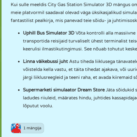
Kui sulle meeldis City Gas Station Simulator 3D mängus oma
meie platvormil saadaval olevad väga üksikasjalikud simul
fantastilist pealkirja, mis panevad teie sõidu- ja juhtimisos
Uphill Bus Simulator 3D
Võta kontrolli alla massiivne
transportida reisijaid turvaliselt ühest terminalist tei
keerulisi ilmastikutingimusi. See nõuab tohutut keske
Linna väikebussi juht
Astu tiheda liiklusega tänavatel
võistelda kella vastu, et täita tihedat ajakava, või uu
järgi liiklusreegleid ja teeni raha, et avada kiiremaid 
Supermarketi simulaator Dream Store
Jäta sõidukid 
ladudes riiuleid, määrates hindu, juhtides kassapida
lõputut voolu.
1 mängija