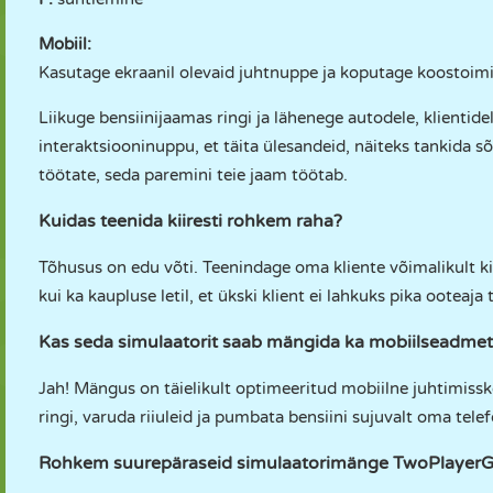
Mobiil:
Kasutage ekraanil olevaid juhtnuppe ja koputage koostoim
Liikuge bensiinijaamas ringi ja lähenege autodele, klientid
interaktsiooninuppu, et täita ülesandeid, näiteks tankida s
töötate, seda paremini teie jaam töötab.
Kuidas teenida kiiresti rohkem raha?
Tõhusus on edu võti. Teenindage oma kliente võimalikult ki
kui ka kaupluse letil, et ükski klient ei lahkuks pika ooteaja 
Kas seda simulaatorit saab mängida ka mobiilseadme
Jah! Mängus on täielikult optimeeritud mobiilne juhtimisske
ringi, varuda riiuleid ja pumbata bensiini sujuvalt oma telef
Rohkem suurepäraseid simulaatorimänge TwoPlayerG