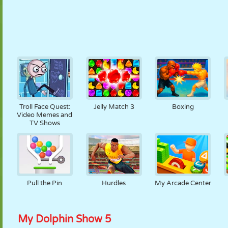
Troll Face Quest:
Jelly Match 3
Boxing
Video Memes and
TV Shows
Pull the Pin
Hurdles
My Arcade Center
My Dolphin Show 5