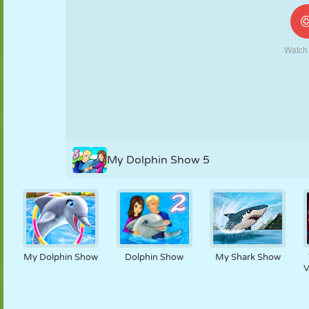
NUKK
PUSLE
REAKTSIOON
RETRO
ROBOT
STRATEEGIA
TRIKK
TANK
TENNIS
TRIPS-TRAPS-
TRULL
My Dolphin Show 5
My Dolphin Show
Dolphin Show
My Shark Show
V