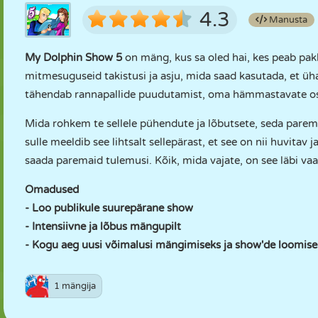
4.3
Manusta
My Dolphin Show 5
on mäng, kus sa oled hai, kes peab pak
mitmesuguseid takistusi ja asju, mida saad kasutada, et ü
tähendab rannapallide puudutamist, oma hämmastavate osk
Mida rohkem te sellele pühendute ja lõbutsete, seda parema
sulle meeldib see lihtsalt sellepärast, et see on nii huvitav
saada paremaid tulemusi. Kõik, mida vajate, on see läbi v
Omadused
- Loo publikule suurepärane show
- Intensiivne ja lõbus mängupilt
- Kogu aeg uusi võimalusi mängimiseks ja show'de loomise
1 mängija