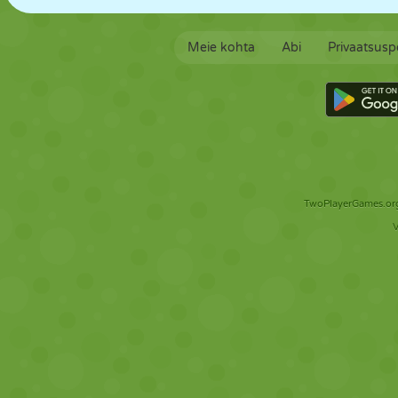
Meie kohta
Abi
Privaatsuspo
TwoPlayerGames.org 
V