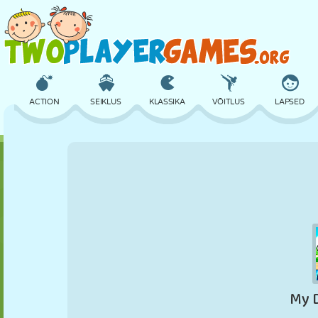
ACTION
SEIKLUS
KLASSIKA
VÕITLUS
LAPSED
3D
LENNUKID
TULNUKAS
TASAKAAL
KORVPALL
LOSS
MALE
CRAZY
KAITSE
DINOSAURUS
TÜDRUK
GOLF
HÜPPAMINE
MATEMAATIKA
LABÜRINT