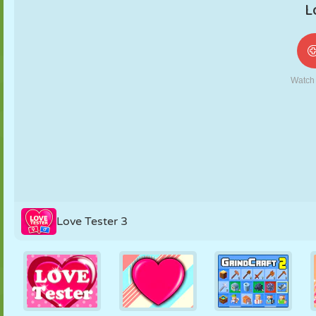
NUKK
PUSLE
REAKTSIOON
RETRO
ROBOT
STRATEEGIA
TRIKK
TANK
TENNIS
TRIPS-TRAPS-
TRULL
Love Tester 3