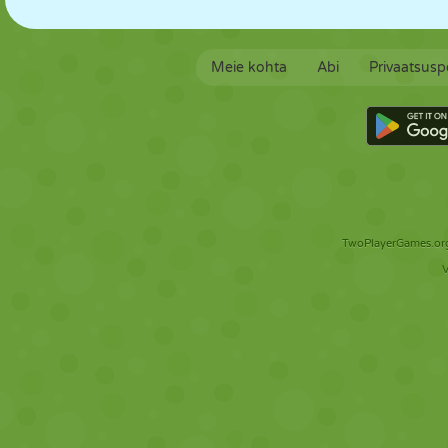
Meie kohta
Abi
Privaatsuspo
TwoPlayerGames.org 
V