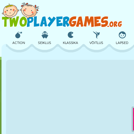
ACTION
SEIKLUS
KLASSIKA
VÕITLUS
LAPSED
3D
LENNUKID
TULNUKAS
TASAKAAL
KORVPALL
LOSS
MALE
CRAZY
KAITSE
DINOSAURUS
TÜDRUK
GOLF
HÜPPAMINE
MATEMAATIKA
LABÜRINT