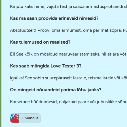
Kirjuta kaks nime, vajuta test ja saada armastusprotsendi 
Kas ma saan proovida erinevaid nimesid?
Absoluutselt! Proovi oma armumist, oma parimat sõpra, ku
Kas tulemused on reaalsed?
Ei! See kõik on mõeldud naeruvääristamiseks, nii et ära võta 
Kes saab mängida Love Tester 3?
Igaüks! See sobib suurepäraselt lastele, teismelistele või 
On mingeid nõuandeid parima lõbu jaoks?
Katsetage hüüdnimesid, naljakaid paare või juhuslikke sõnu
1 mängija