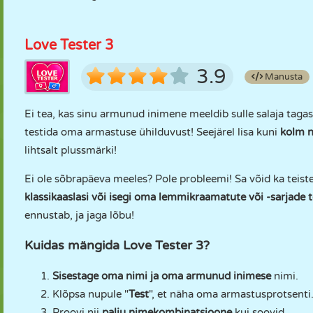
Love Tester 3
3.9
Manusta
Ei tea, kas sinu armunud inimene meeldib sulle salaja taga
testida oma armastuse ühilduvust! Seejärel lisa kuni
kolm n
lihtsalt plussmärki!
Ei ole sõbrapäeva meeles? Pole probleemi! Sa võid ka teist
klassikaaslasi või isegi oma lemmikraamatute või -sarjade t
ennustab, ja jaga lõbu!
Kuidas mängida Love Tester 3?
Sisestage oma nimi ja oma armunud inimese
nimi.
Klõpsa nupule "
Test
", et näha oma armastusprotsenti
Proovi nii
palju nimekombinatsioone
kui soovid.