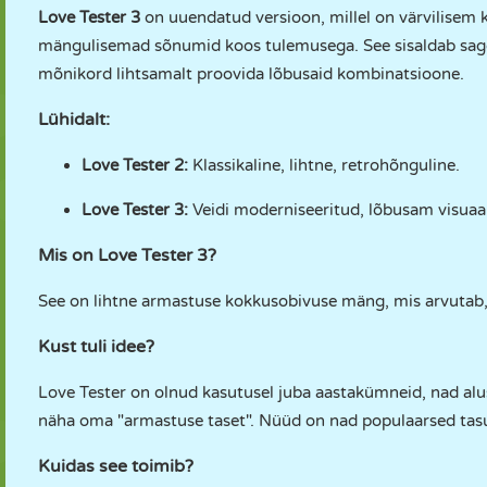
Love Tester 3
on uuendatud versioon, millel on värvilisem
mängulisemad sõnumid koos tulemusega. See sisaldab sageli
mõnikord lihtsamalt proovida lõbusaid kombinatsioone.
Lühidalt:
Love Tester 2:
Klassikaline, lihtne, retrohõnguline.
Love Tester 3:
Veidi moderniseeritud, lõbusam visuaa
Mis on Love Tester 3?
See on lihtne armastuse kokkusobivuse mäng, mis arvutab, 
Kust tuli idee?
Love Tester on olnud kasutusel juba aastakümneid, nad alu
näha oma "armastuse taset". Nüüd on nad populaarsed tas
Kuidas see toimib?