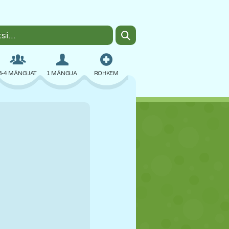
3-4 MÄNGIJAT
1 MÄNGIJA
ROHKEM
BOMBER
BRAUSER
AUTO
LENDAMINE
TOIT
LÕBU
PIXEL ART
PLATVORM
BASSEIN