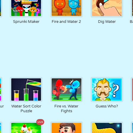
Sprunki Maker
Fire and Water 2
Dig Water
B
ur
Water Sort Color
Fire vs. Water
Guess Who?
Puzzle
Fights
uus