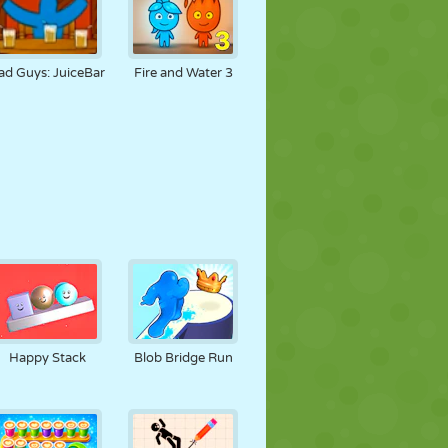
ad Guys: JuiceBar
Fire and Water 3
Happy Stack
Blob Bridge Run