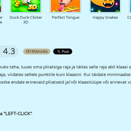
er
Duck Duck Clicker
Perfect Tongue
Happy Snakes
Co
ve
3D
4.3
Manusta
uks teha, luues oma pliiatsiga raja ja täites selle raja abil klaasi 
a, viidates sellele punktile kuni klaasini. Kui täidate minimaalse 
stke endale erinevaid pliiatseid ja/või klaasitüüpe või erinevat v
a "LEFT-CLICK".