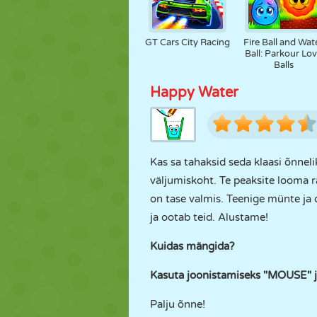
GT Cars City Racing
Fire Ball and Wat
Ball: Parkour Lo
Balls
Happy Water
Kas sa tahaksid seda klaasi õnnelik
väljumiskoht. Te peaksite looma raj
on tase valmis. Teenige münte ja o
ja ootab teid. Alustame!
Kuidas mängida?
Kasuta joonistamiseks "MOUSE" j
Palju õnne!