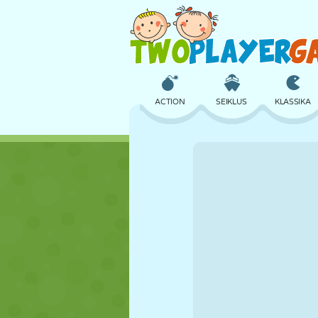
ACTION
SEIKLUS
KLASSIKA
3D
LENNUKID
TULNUKAS
LOSS
MALE
CRAZY
TÜDRUK
GOLF
HÜPPAMINE