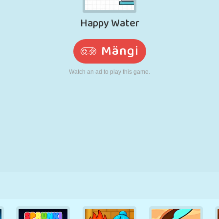
N
RETRO
ROBOT
JOOKSMINE
KOOL
LASKMINE
TENNIS
TRIPS-TRAPS-
PUUTEEKRAAN
TORN
VEOAUTO
TRULL