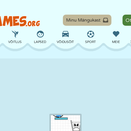
Minu Mängukast
VÕITLUS
LAPSED
VÕIDUSÕIT
SPORT
MEIE
TASAKAAL
KORVPALL
LAHING
PILJARD
LAUAMÄNGUD
KAITSE
DINOSAURUS
SÕITMINE
ÕPE
PÕGENEMINE
MATEMAATIKA
LABÜRINT
KOLETISED
MOOTORRATAS
ONLINE