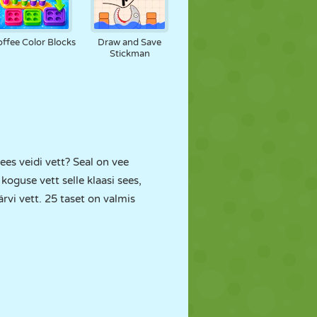
ffee Color Blocks
Draw and Save
Stickman
sees veidi vett? Seal on vee
koguse vett selle klaasi sees,
ärvi vett. 25 taset on valmis