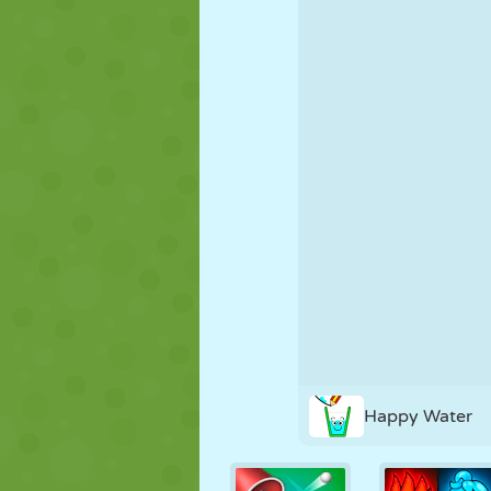
NUKK
PUSLE
REAKTSIOO
STRATEEGIA
TRIKK
TANK
Happy Water