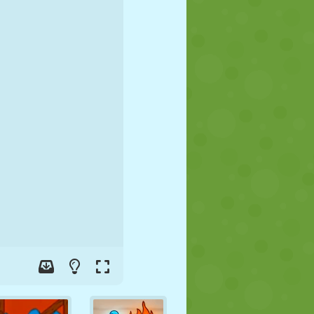
JALGPALL
KOSMOS
KRIIPSUJUKU
SÕDA
MAADLUS
ZOMBIE