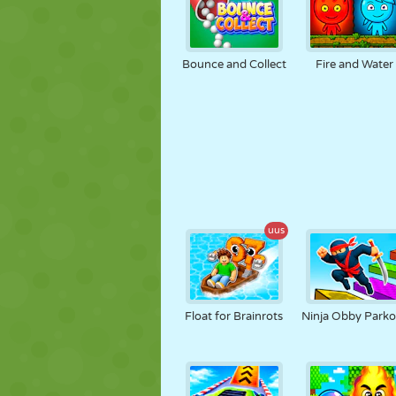
Bounce and Collect
Fire and Water
uus
Float for Brainrots
Ninja Obby Parko