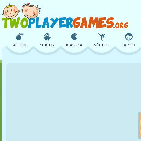
ACTION
SEIKLUS
KLASSIKA
VÕITLUS
LAPSED
3D
LENNUKID
TULNUKAS
TASAKAAL
KORVPALL
LOSS
MALE
CRAZY
KAITSE
DINOSAURUS
TÜDRUK
GOLF
HÜPPAMINE
MATEMAATIKA
LABÜRINT