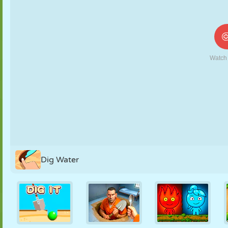
NUKK
PUSLE
REAKTSIOON
RETRO
ROBOT
STRATEEGIA
TRIKK
TANK
TENNIS
TRIPS-TRAPS-
TRULL
Dig Water