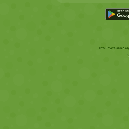
TwoPlayerGames.org 
V