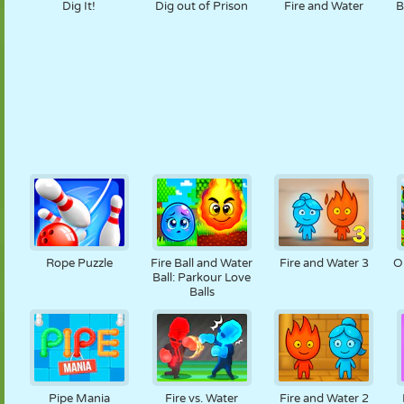
Dig It!
Dig out of Prison
Fire and Water
B
Rope Puzzle
Fire Ball and Water
Fire and Water 3
O
Ball: Parkour Love
Balls
Pipe Mania
Fire vs. Water
Fire and Water 2