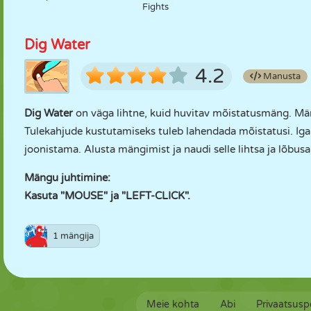
Fights
Dig Water
4.2
Manusta
Dig Water
on väga lihtne, kuid huvitav mõistatusmäng. Män
Tulekahjude kustutamiseks tuleb lahendada mõistatusi. Igal 
joonistama. Alusta mängimist ja naudi selle lihtsa ja lõbus
Mängu juhtimine:
Kasuta "MOUSE" ja "LEFT-CLICK".
1 mängija
Meie kohta
Abi
Privaatsuspo