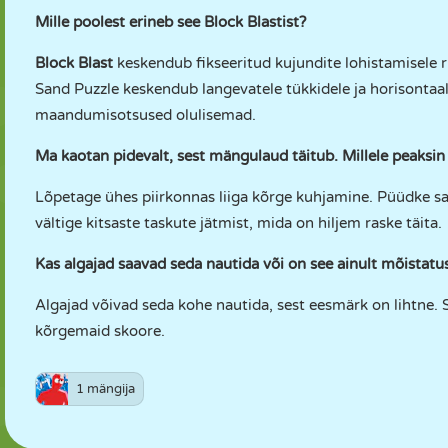
Mille poolest erineb see
Block Blastist
?
Block Blast
keskendub fikseeritud kujundite lohistamisele 
Sand Puzzle keskendub langevatele tükkidele ja horisontaa
maandumisotsused olulisemad.
Ma kaotan pidevalt, sest mängulaud täitub. Millele peaks
Lõpetage ühes piirkonnas liiga kõrge kuhjamine. Püüdke sag
vältige kitsaste taskute jätmist, mida on hiljem raske täita.
Kas algajad saavad seda nautida või on see ainult mõistatu
Algajad võivad seda kohe nautida, sest eesmärk on lihtne. 
kõrgemaid skoore.
1 mängija