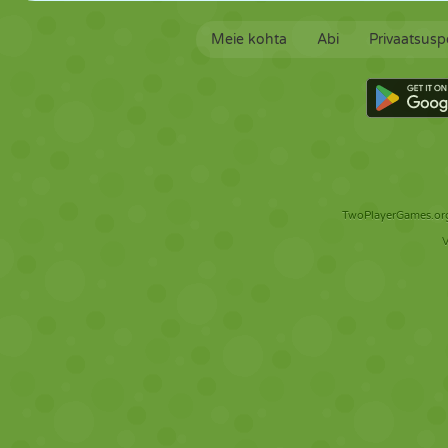
Meie kohta
Abi
Privaatsuspo
TwoPlayerGames.org 
V