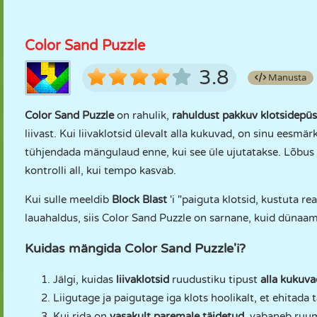
Color Sand Puzzle
3.8
Manusta
Color Sand Puzzle
on rahulik,
rahuldust pakkuv klotsidepüst
liivast. Kui liivaklotsid ülevalt alla kukuvad, on sinu eesmä
tühjendada mängulaud enne, kui see üle ujutatakse. Lõbus 
kontrolli all, kui tempo kasvab.
Kui sulle meeldib
Block Blast
'i "paiguta klotsid, kustuta re
lauahaldus, siis Color Sand Puzzle on sarnane, kuid dünaam
Kuidas mängida Color Sand Puzzle'i?
Jälgi, kuidas
liivaklotsid
ruudustiku tipust
alla kukuva
Liigutage ja paigutage iga klots hoolikalt, et ehitada 
Kui rida on
vasakult paremale täidetud
, vabaneb ruum