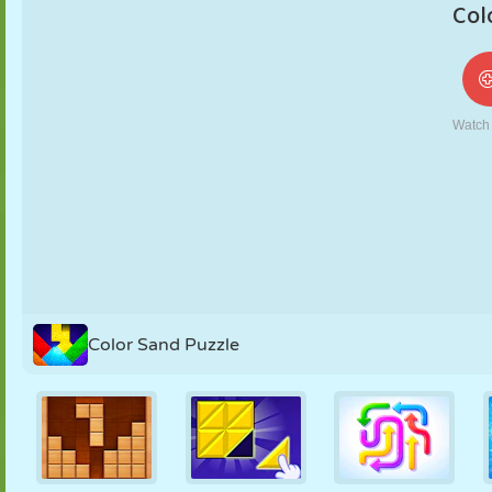
NUKK
PUSLE
REAKTSIOON
RETRO
ROBOT
STRATEEGIA
TRIKK
TANK
TENNIS
TRIPS-TRAPS-
TRULL
Color Sand Puzzle