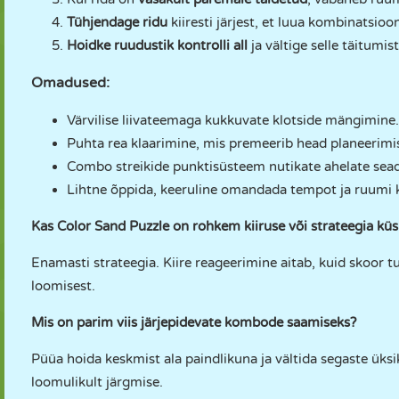
Tühjendage ridu
kiiresti järjest, et luua kombinatsio
Hoidke ruudustik kontrolli all
ja vältige selle täitumi
Omadused:
Värvilise liivateemaga kukkuvate klotside mängimine.
Puhta rea klaarimine, mis premeerib head planeerimis
Combo streikide punktisüsteem nutikate ahelate sead
Lihtne õppida, keeruline omandada tempot ja ruumi k
Kas Color Sand Puzzle on rohkem kiiruse või strateegia kü
Enamasti strateegia. Kiire reageerimine aitab, kuid skoor 
loomisest.
Mis on parim viis järjepidevate kombode saamiseks?
Püüa hoida keskmist ala paindlikuna ja vältida segaste üksi
loomulikult järgmise.