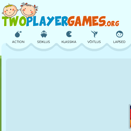
ACTION
SEIKLUS
KLASSIKA
VÕITLUS
LAPSED
3D
LENNUKID
TULNUKAS
TASAKAAL
KORVPALL
LOSS
MALE
CRAZY
KAITSE
DINOSAURUS
TÜDRUK
GOLF
HÜPPAMINE
MATEMAATIKA
LABÜRINT