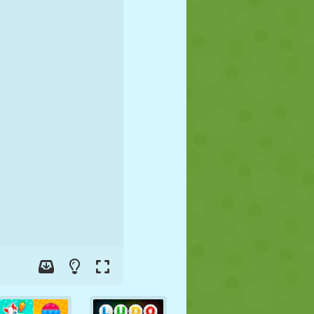
JALGPALL
KOSMOS
KRIIPSUJUKU
SÕDA
MAADLUS
ZOMBIE