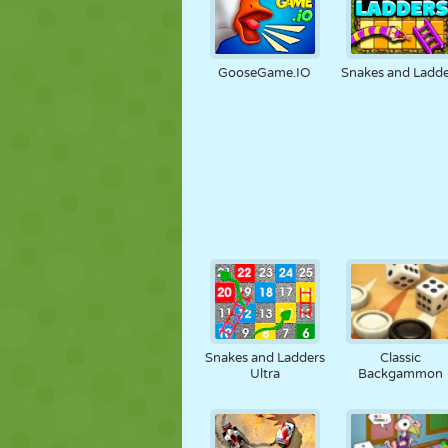
GooseGame.IO
Snakes and Ladde
Snakes and Ladders
Classic
Ultra
Backgammon