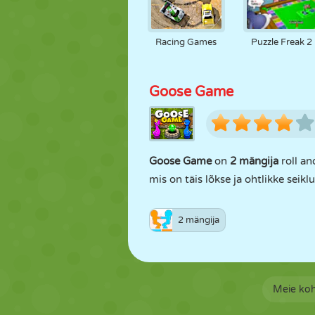
Racing Games
Puzzle Freak 2
Goose Game
Goose Game
on
2 mängija
roll an
mis on täis lõkse ja ohtlikke sei
2 mängija
Meie ko