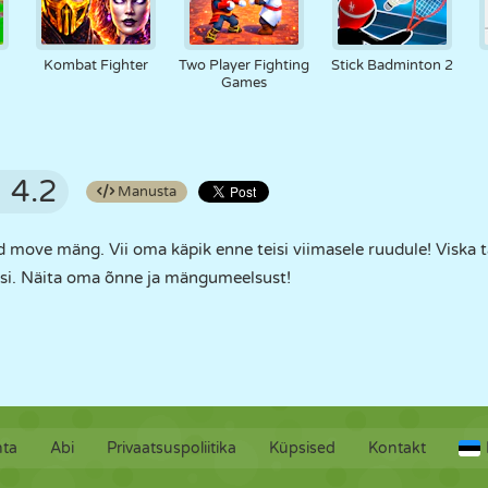
Kombat Fighter
Two Player Fighting
Stick Badminton 2
Games
4.2
Manusta
d move mäng. Vii oma käpik enne teisi viimasele ruudule! Viska tä
klusi. Näita oma õnne ja mängumeelsust!
hta
Abi
Privaatsuspoliitika
Küpsised
Kontakt