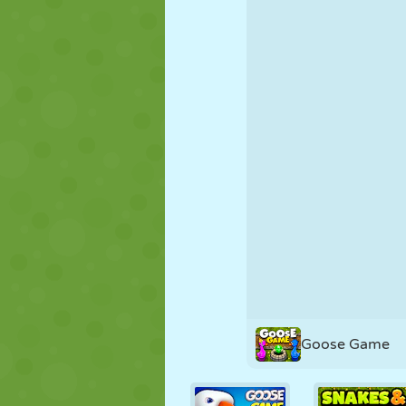
NUKK
PUSLE
REAKTSIOO
STRATEEGIA
TRIKK
TANK
Goose Game