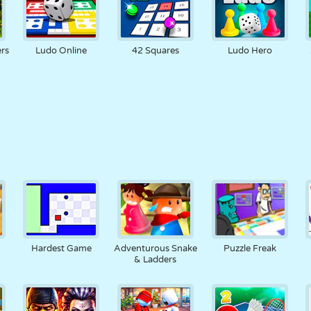
rs
Ludo Online
42 Squares
Ludo Hero
Hardest Game
Adventurous Snake
Puzzle Freak
& Ladders