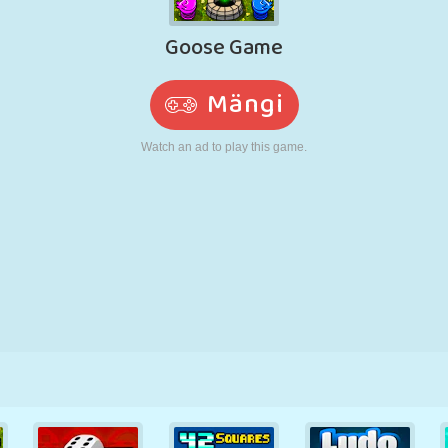
N
RETRO
ROBOT
JOOKSMINE
KOOL
LASKMINE
TENNIS
TRIPS-TRAPS-
PUUTEEKRAAN
TORN
VEOAUTO
TRULL