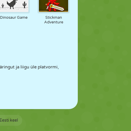
Dinosaur Game
Stickman
Adventure
ringut ja liigu üle platvormi,
Eesti keel