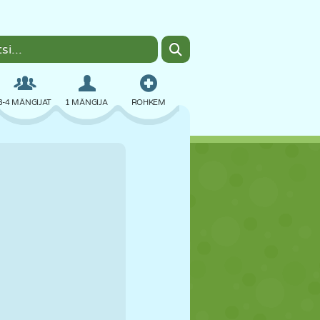
3-4 MÄNGIJAT
1 MÄNGIJA
ROHKEM
BOMBER
BRAUSER
AUTO
LENDAMINE
TOIT
LÕBU
PIXEL ART
PLATVORM
BASSEIN