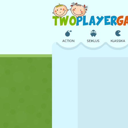
ACTION
SEIKLUS
KLASSIKA
3D
LENNUKID
TULNUKAS
LOSS
MALE
CRAZY
TÜDRUK
GOLF
HÜPPAMINE