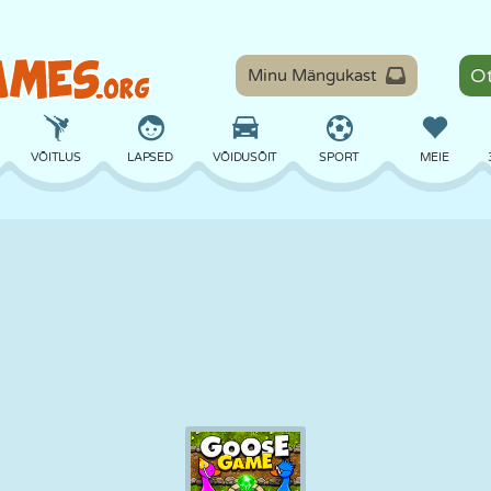
Minu Mängukast
VÕITLUS
LAPSED
VÕIDUSÕIT
SPORT
MEIE
TASAKAAL
KORVPALL
LAHING
PILJARD
LAUAMÄNGUD
KAITSE
DINOSAURUS
SÕITMINE
ÕPE
PÕGENEMINE
MATEMAATIKA
LABÜRINT
KOLETISED
MOOTORRATAS
ONLINE