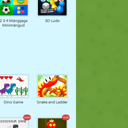
2 3 4 Mängijaga
3D Ludo
Minimängud
Dino Game
Snake and Ladder
uus
uus