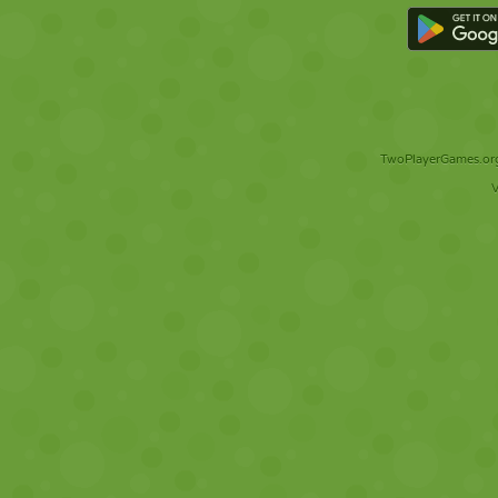
TwoPlayerGames.org 
V