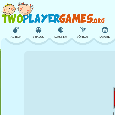
ACTION
SEIKLUS
KLASSIKA
VÕITLUS
LAPSED
3D
LENNUKID
TULNUKAS
TASAKAAL
KORVPALL
LOSS
MALE
CRAZY
KAITSE
DINOSAURUS
TÜDRUK
GOLF
HÜPPAMINE
MATEMAATIKA
LABÜRINT