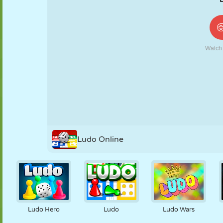
NUKK
PUSLE
REAKTSIOON
RETRO
ROBOT
STRATEEGIA
TRIKK
TANK
TENNIS
TRIPS-TRAPS-
TRULL
Ludo Online
Ludo Hero
Ludo
Ludo Wars