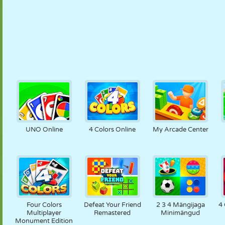
UNO Online
4 Colors Online
My Arcade Center
Four Colors
Defeat Your Friend
2 3 4 Mängijaga
4 
Multiplayer
Remastered
Minimängud
Monument Edition