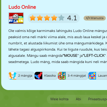
Ludo Online
4.1
Manusta
Ole valmis kõige karmimaks lahinguks Ludo Online mängus 
peaksid oma neli märki viima alale, mis asub laua keskel 
numbrit, et alustada liikumist ühe oma mängumärkidega. Kui
lähete tagasi alguspiirkonda. Kui te liigute ruudule, kus tei
algusalale. Mängu saab mängida
"MOUSE
" ja
"LEFT-CLICK
"
seadmetega. Ludo mäng, mida saab mängida kuni neli mäng
2 mängija
Klassika
3-4 mängijat
Laua
Meie kohta
Abi
Privaatsuspo