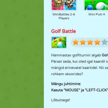
MiniBattles 2-6
Mini Putt 4
Players
Golf Battle
Hämmastav golfiturniir algab
Gol
Pärast seda, kui oled igal kaardil
mängid erinevatel kaartidel. Nii s
rohkem skoorides?
Mängu juhtimine:
Kasuta "MOUSE" ja "LEFT-CLICK"
Lõbutsege!