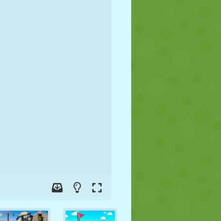
JALGPALL
KOSMOS
KRIIPSUJUKU
SÕDA
MAADLUS
ZOMBIE