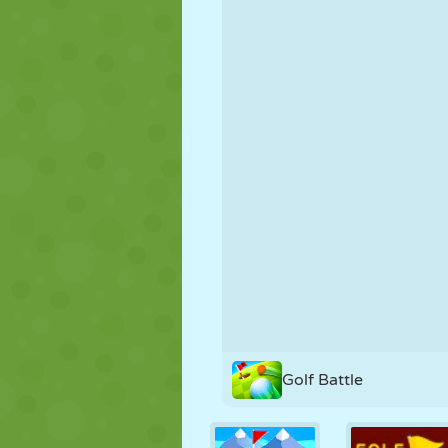
NUKK
PUSLE
REAKTSIOO
STRATEEGIA
TRIKK
TANK
Golf Battle