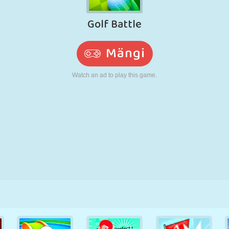
N
RETRO
ROBOT
JOOKSMINE
KOOL
LASKMINE
TENNIS
TRIPS-TRAPS-
PUUTEEKRAAN
TORN
VEOAUTO
TRULL