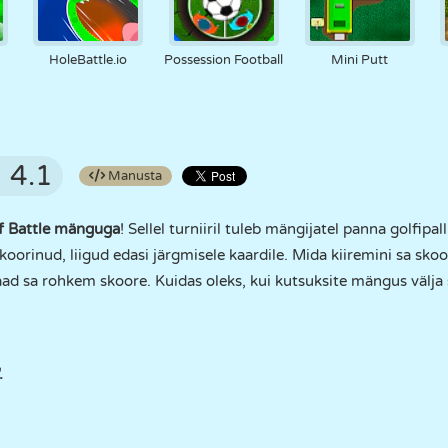
HoleBattle.io
Possession Football
Mini Putt
4.1
Manusta
f Battle mänguga
! Sellel turniiril tuleb mängijatel panna golfipal
 skoorinud, liigud edasi järgmisele kaardile. Mida kiiremini sa s
aad sa rohkem skoore. Kuidas oleks, kui kutsuksite mängus välja s
.