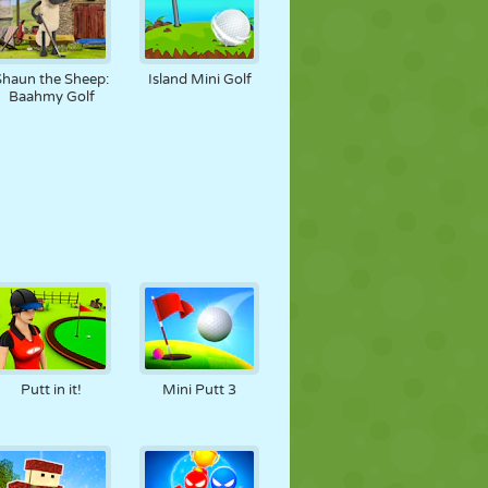
Shaun the Sheep:
Island Mini Golf
Baahmy Golf
Putt in it!
Mini Putt 3