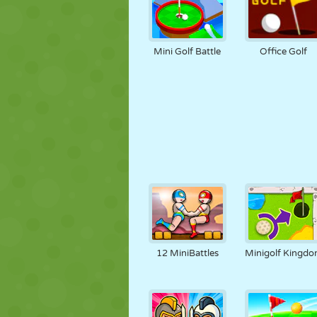
Mini Golf Battle
Office Golf
12 MiniBattles
Minigolf Kingd