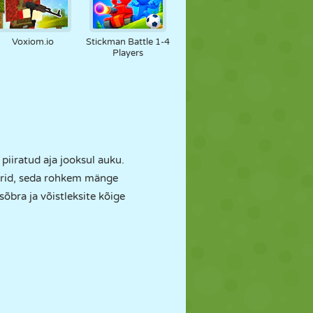
Voxiom.io
Stickman Battle 1-4
Players
l piiratud aja jooksul auku.
koorid, seda rohkem mänge
õbra ja võistleksite kõige