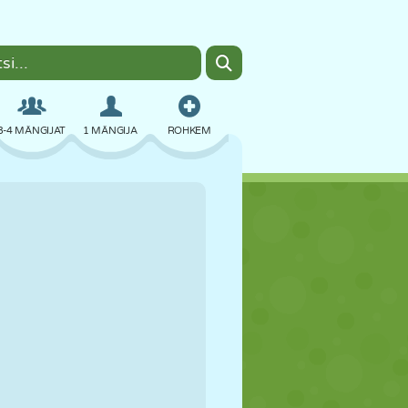
3-4 MÄNGIJAT
1 MÄNGIJA
ROHKEM
BOMBER
BRAUSER
AUTO
LENDAMINE
TOIT
LÕBU
PIXEL ART
PLATVORM
BASSEIN