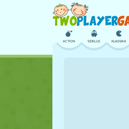
ACTION
SEIKLUS
KLASSIKA
3D
LENNUKID
TULNUKAS
LOSS
MALE
CRAZY
TÜDRUK
GOLF
HÜPPAMINE