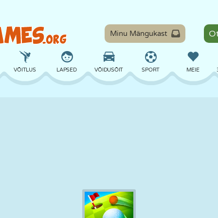
Minu Mängukast
VÕITLUS
LAPSED
VÕIDUSÕIT
SPORT
MEIE
TASAKAAL
KORVPALL
LAHING
PILJARD
LAUAMÄNGUD
KAITSE
DINOSAURUS
SÕITMINE
ÕPE
PÕGENEMINE
MATEMAATIKA
LABÜRINT
KOLETISED
MOOTORRATAS
ONLINE