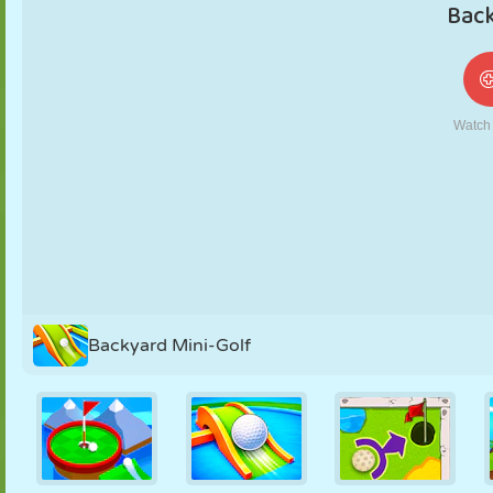
NUKK
PUSLE
REAKTSIOON
RETRO
ROBOT
STRATEEGIA
TRIKK
TANK
TENNIS
TRIPS-TRAPS-
TRULL
Backyard Mini-Golf