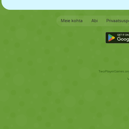
Meie kohta
Abi
Privaatsuspo
TwoPlayerGames.org 
V