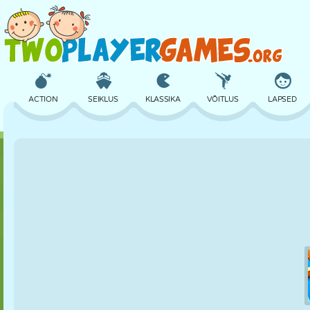
ACTION
SEIKLUS
KLASSIKA
VÕITLUS
LAPSED
3D
LENNUKID
TULNUKAS
TASAKAAL
KORVPALL
LOSS
MALE
CRAZY
KAITSE
DINOSAURUS
TÜDRUK
GOLF
HÜPPAMINE
MATEMAATIKA
LABÜRINT