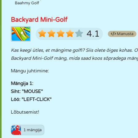
Baahmy Golf
Backyard Mini-Golf
4.1
Manusta
Kas keegi ütles, et mängime golfi? Siis olete õiges kohas
Backyard Mini-Golf mäng, mida saad koos sõpradega mängid
Mängu juhtimine:
Mängija 1:
Siht: "MOUSE"
Löö: "LEFT-CLICK"
Lõbutsemist!
1 mängija