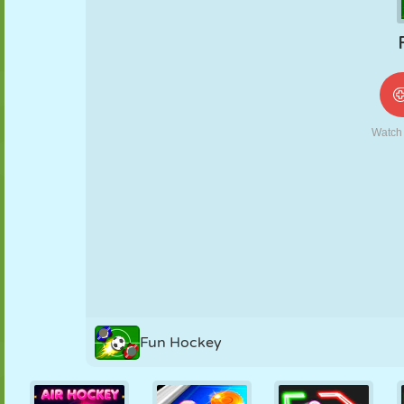
NUKK
PUSLE
REAKTSIOON
RETRO
ROBOT
STRATEEGIA
TRIKK
TANK
TENNIS
TRIPS-TRAPS-
TRULL
Fun Hockey