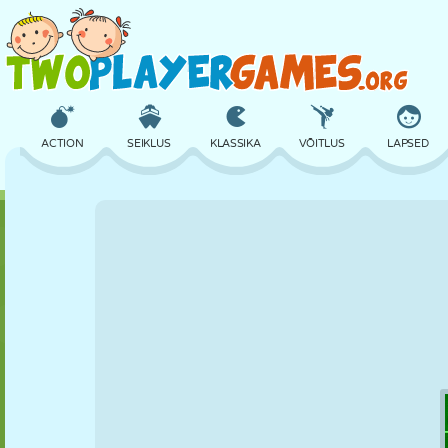
ACTION
SEIKLUS
KLASSIKA
VÕITLUS
LAPSED
3D
LENNUKID
TULNUKAS
TASAKAAL
KORVPALL
LOSS
MALE
CRAZY
KAITSE
DINOSAURUS
TÜDRUK
GOLF
HÜPPAMINE
MATEMAATIKA
LABÜRINT