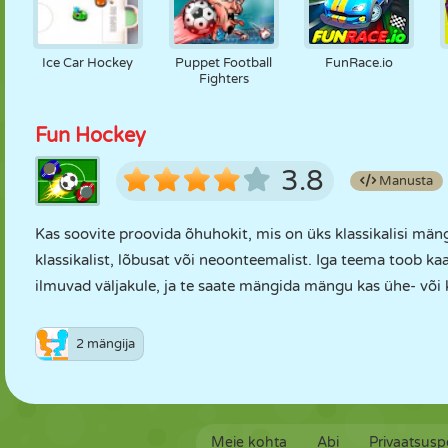
Ice Car Hockey
Puppet Football
FunRace.io
Fighters
Fun Hockey
3.8
Manusta
Kas soovite proovida õhuhokit, mis on üks klassikalisi mänge
klassikalist, lõbusat või neoonteemalist. Iga teema toob 
ilmuvad väljakule, ja te saate mängida mängu kas ühe- või
2 mängija
Meie kohta
Abi
Privaatsuspo