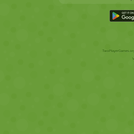
TwoPlayerGames.org 
V