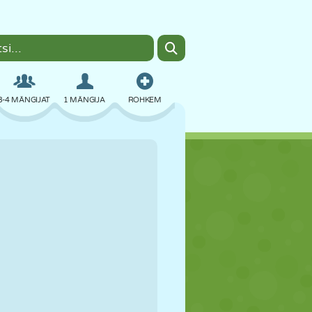
3-4 MÄNGIJAT
1 MÄNGIJA
ROHKEM
BOMBER
BRAUSER
AUTO
LENDAMINE
TOIT
LÕBU
PIXEL ART
PLATVORM
BASSEIN