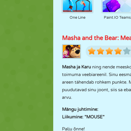
One Line
Paint.IO Teams
Masha and the Bear: M
Masha ja Karu
ning nende meeskon
toimuma veebiareenil. Sinu eesm
areen tähendab rohkem punkte. M
puudutavad sinu joont, siis sa e
arvu.
Mängu juhtimine:
Liikumine: "MOUSE"
Palju õnne!