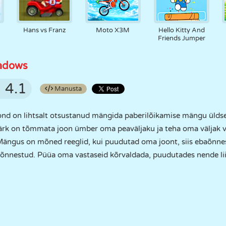
Hans vs Franz
Moto X3M
Hello Kitty And
Friends Jumper
eadows
4.1
Manusta
d on lihtsalt otsustanud mängida paberilõikamise mängu üldse
ärk on tõmmata joon ümber oma peaväljaku ja teha oma väljak v
ängus on mõned reeglid, kui puudutad oma joont, siis ebaõnnes
baõnnestud. Püüa oma vastaseid kõrvaldada, puudutades nende li