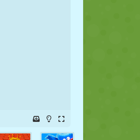
JALGPALL
KOSMOS
KRIIPSUJUKU
SÕDA
MAADLUS
ZOMBIE