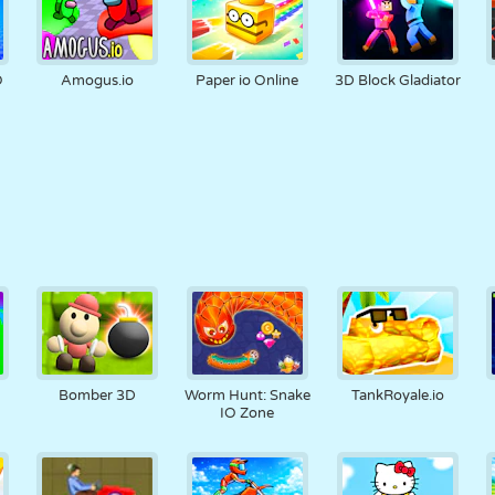
O
Amogus.io
Paper io Online
3D Block Gladiator
Bomber 3D
Worm Hunt: Snake
TankRoyale.io
IO Zone