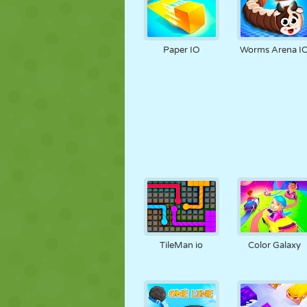
Paper IO
Worms Arena I
TileMan io
Color Galaxy