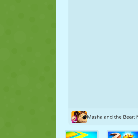
NUKK
PUSLE
REAKTSIOO
STRATEEGIA
TRIKK
TANK
Masha and the Bear: