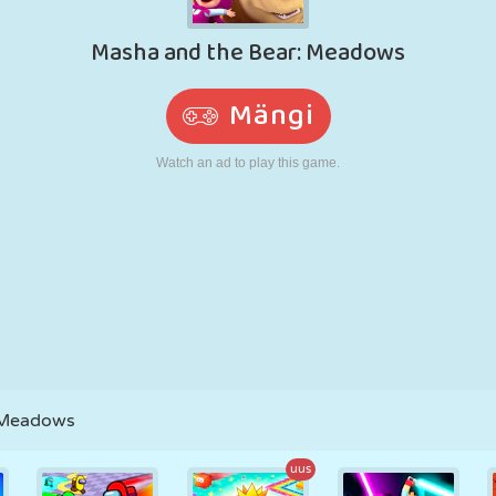
N
RETRO
ROBOT
JOOKSMINE
KOOL
LASKMINE
TENNIS
TRIPS-TRAPS-
PUUTEEKRAAN
TORN
VEOAUTO
TRULL
 Meadows
uus