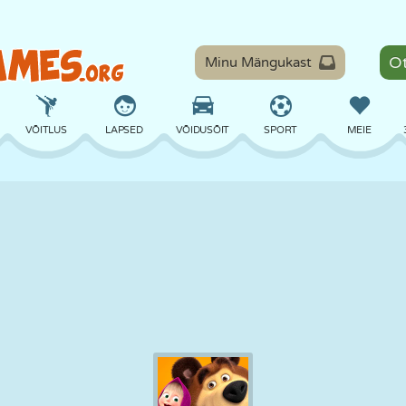
Minu Mängukast
VÕITLUS
LAPSED
VÕIDUSÕIT
SPORT
MEIE
TASAKAAL
KORVPALL
LAHING
PILJARD
LAUAMÄNGUD
KAITSE
DINOSAURUS
SÕITMINE
ÕPE
PÕGENEMINE
MATEMAATIKA
LABÜRINT
KOLETISED
MOOTORRATAS
ONLINE