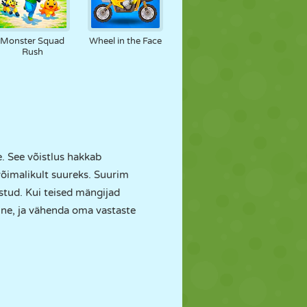
Monster Squad
Wheel in the Face
Rush
. See võistlus hakkab
õimalikult suureks. Suurim
tud. Kui teised mängijad
ine, ja vähenda oma vastaste