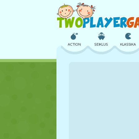
ACTION
SEIKLUS
KLASSIKA
3D
LENNUKID
TULNUKAS
LOSS
MALE
CRAZY
TÜDRUK
GOLF
HÜPPAMINE