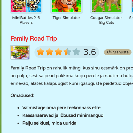
MiniBattles 2-6
Tiger Simulator
Cougar Simulator:
S
Players
Big Cats
Family Road Trip
3.6
Manusta
Family Road Trip
on rahulik mäng, kus sinu eesmärk on proo
on palju, sest sa pead pakkima kogu perele ja nautima hul
erinevad, alates kalapüügist kuni igasuguste peidetud objek
Omadused:
Valmistage oma pere teekonnaks ette
Kaasahaaravad ja lõbusad minimängud
Palju seiklusi, mida uurida