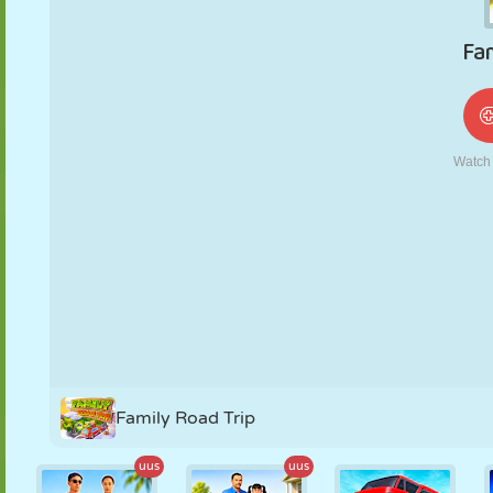
NUKK
PUSLE
REAKTSIOON
RETRO
ROBOT
STRATEEGIA
TRIKK
TANK
TENNIS
TRIPS-TRAPS-
TRULL
Family Road Trip
uus
uus