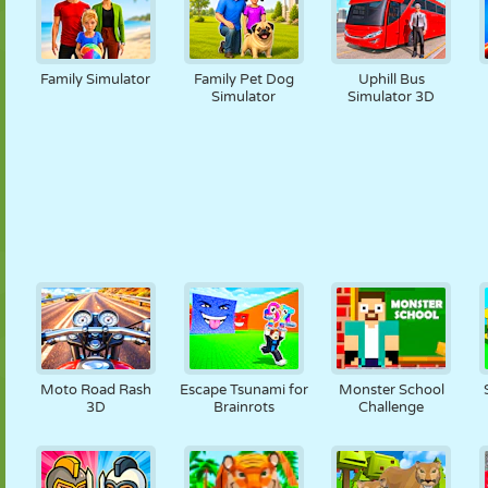
Family Simulator
Family Pet Dog
Uphill Bus
Simulator
Simulator 3D
Moto Road Rash
Escape Tsunami for
Monster School
3D
Brainrots
Challenge