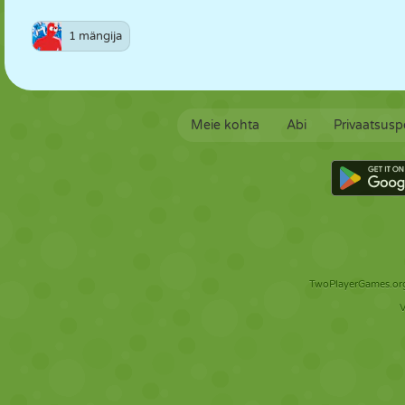
1 mängija
Meie kohta
Abi
Privaatsuspo
TwoPlayerGames.org 
V