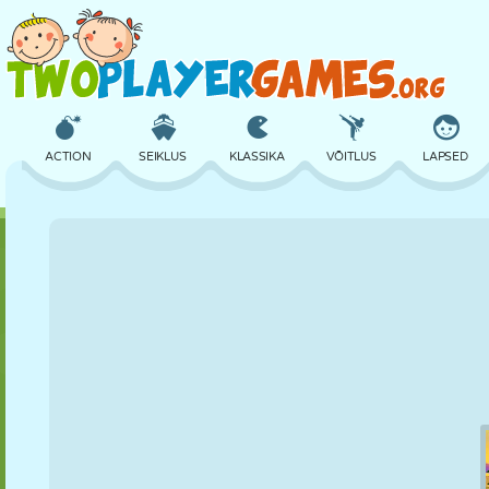
ACTION
SEIKLUS
KLASSIKA
VÕITLUS
LAPSED
3D
LENNUKID
TULNUKAS
TASAKAAL
KORVPALL
LOSS
MALE
CRAZY
KAITSE
DINOSAURUS
TÜDRUK
GOLF
HÜPPAMINE
MATEMAATIKA
LABÜRINT